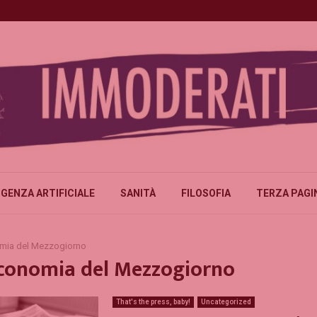
IGENZA ARTIFICIALE
SANITÀ
FILOSOFIA
TERZA PAGI
mia del Mezzogiorno
economia del Mezzogiorno
That's the press, baby!
Uncategorized