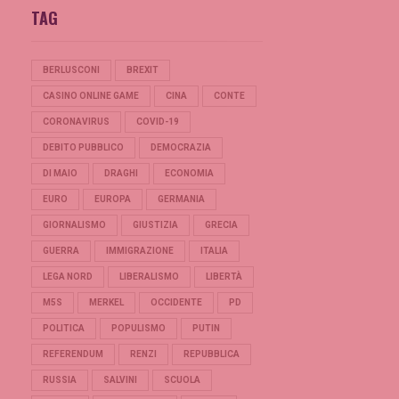
TAG
BERLUSCONI
BREXIT
CASINO ONLINE GAME
CINA
CONTE
CORONAVIRUS
COVID-19
DEBITO PUBBLICO
DEMOCRAZIA
DI MAIO
DRAGHI
ECONOMIA
EURO
EUROPA
GERMANIA
GIORNALISMO
GIUSTIZIA
GRECIA
GUERRA
IMMIGRAZIONE
ITALIA
LEGA NORD
LIBERALISMO
LIBERTÀ
M5S
MERKEL
OCCIDENTE
PD
POLITICA
POPULISMO
PUTIN
REFERENDUM
RENZI
REPUBBLICA
RUSSIA
SALVINI
SCUOLA