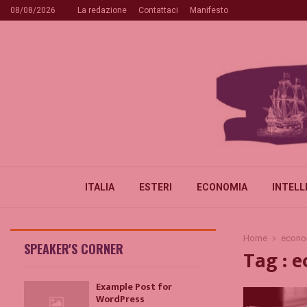
08/08/2026
La redazione
Contattaci
Manifesto
ITALIA
ESTERI
ECONOMIA
INTELL
Home
econo
SPEAKER'S CORNER
Tag : 
Example Post for
WordPress