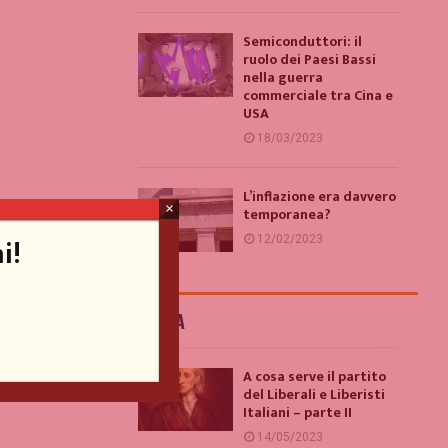
Semiconduttori: il
ruolo dei Paesi Bassi
nella guerra
commerciale tra Cina e
USA
18/03/2023
L’inflazione era davvero
×
temporanea?
i!
12/02/2023
ITALIA
A cosa serve il partito
del Liberali e Liberisti
Italiani – parte II
14/05/2023