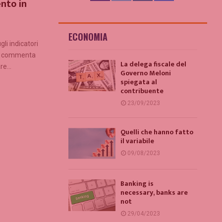
nto in
ECONOMIA
li indicatori
io commenta
La delega fiscale del
e...
Governo Meloni
spiegata al
contribuente
23/09/2023
Quelli che hanno fatto
il variabile
09/08/2023
Banking is
necessary, banks are
not
29/04/2023