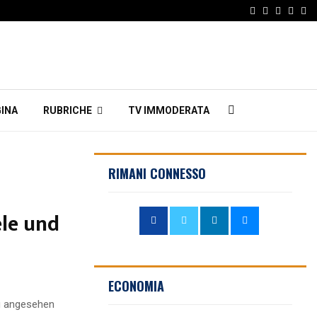
Facebook
Twitter
Instagr
Linke
Em
INA
RUBRICHE
TV IMMODERATA
RIMANI CONNESSO
ele und
ECONOMIA
au angesehen