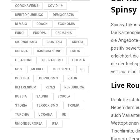
Spinsy
CORONAVIRUS
COVID-19
DEBITO PUBBLICO
DEMOCRAZIA
Spinsy fokussi
DI MAIO
DRAGHI
ECONOMIA
Die Kartenspi
EURO
EUROPA
GERMANIA
die Angebote 
GIORNALISMO
GIUSTIZIA
GRECIA
positiv bewer
GUERRA
IMMIGRAZIONE
ITALIA
erleichtert di
LEGA NORD
LIBERALISMO
LIBERTÀ
die deutschsp
M5S
MERKEL
OCCIDENTE
PD
vertraut sind.
POLITICA
POPULISMO
PUTIN
Live Rou
REFERENDUM
RENZI
REPUBBLICA
RUSSIA
SALVINI
SCUOLA
Roulette ist d
STORIA
TERRORISMO
TRUMP
Neben dem euro
auch Varianten
TURCHIA
UCRAINA
UE
Wettoptionen 
UNIONE EUROPEA
USA
Tischlimits, d
Kamera-Perspe