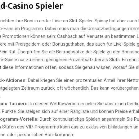
d-Casino Spieler
richten ihre Boni in erster Linie an Slot-Spieler. Spinsy hat aber au
ino-Fans im Programm. Dabei muss man die Umsatzbedingungen imm
he Promotionen können sein: Cashback auf Verluste an bestimmten L
iere mit Preisgeldern oder Bonusguthaben, das auch für Live-Spiele 
Mein Rat: Überprüfen Sie die Beitragssätze der Spiele zu den Bonusb
ve-Spiele nur zu einem geringeren Prozentsatz bei als Slots. Ein ehrl
gt diese Informationen offen, sodass Sie genau wissen, worauf Sie si
k-Aktionen:
Dabei kriegen Sie einen prozentualen Anteil Ihrer Netto
stgelegten Zeitraum zurück, oft wöchentlich. Das kann vorübergehe
.
ino Turniere:
In diesen Wettbewerben erzielen Sie über einen best
 Punkte. Sie steigen sich auf einer Rangliste und können Preise erhal
ogramm-Vorteile:
Durch kontinuierliches Spielen ansammeln Sie Pu
 Stufen des VIP-Programms kann das zu exklusiven Einladungen an 
che oder persönlichen Boni kommen.