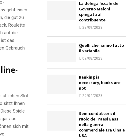
no-
La delega fiscale del
Governo Meloni
nsy geht einen
spiegata al
, die gut zu
contribuente
ack, Roulette
23/09/2023
h auf die
ist das
Quelli che hanno fatto
chen Gebrauch
il variabile
09/08/2023
line-
Banking is
necessary, banks are
not
m üblichen Slot
29/04/2023
o sitzt Ihnen
 Diese Spiele
Semiconduttori: il
ruolo dei Paesi Bassi
ogar aus
nella guerra
können sich mit
commerciale tra Cina e
ive
USA