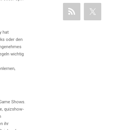
y hat
cks oder den
 angenehmes
egeln wichtig
nlernen,
e Game Shows.
ne, quizshow-
m
n ihr