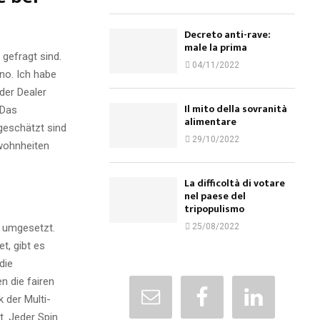
Decreto anti-rave:
male la prima
 gefragt sind.
04/11/2022
no. Ich habe
der Dealer
Il mito della sovranità
 Das
alimentare
 geschätzt sind
29/10/2022
ewohnheiten
La difficoltà di votare
nel paese del
tripopulismo
t umgesetzt.
25/08/2022
t, gibt es
die
n die fairen
 der Multi-
. Jeder Spin