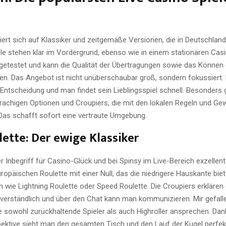
ert sich auf Klassiker und zeitgemäße Versionen, die in Deutschland
ele stehen klar im Vordergrund, ebenso wie in einem stationären Casi
getestet und kann die Qualität der Übertragungen sowie das Können 
ten. Das Angebot ist nicht unüberschaubar groß, sondern fokussiert.
e Entscheidung und man findet sein Lieblingsspiel schnell. Besonders
rachigen Optionen und Croupiers, die mit den lokalen Regeln und G
 Das schafft sofort eine vertraute Umgebung.
lette: Der ewige Klassiker
er Inbegriff für Casino-Glück und bei Spinsy im Live-Bereich exzellen
päischen Roulette mit einer Null, das die niedrigere Hauskante biete
 wie Lightning Roulette oder Speed Roulette. Die Croupiers erklären 
verständlich und über den Chat kann man kommunizieren. Mir gefalle
ie sowohl zurückhaltende Spieler als auch Highroller ansprechen. Dank
ktive sieht man den gesamten Tisch und den Lauf der Kugel perfekt