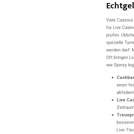
Echtgel
Viele Casinos 
für Live Cas
prüfen. Üblic
spezielle Turn
werden darf. 
Oft bringen Li
wie Spinsy le
Cashbac
einen fe
abfedern
Live Cas
Zeitraum
Treuepr
besseren
Live-Tis