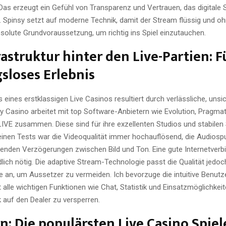
Das erzeugt ein Gefühl von Transparenz und Vertrauen, das digitale S
. Spinsy setzt auf moderne Technik, damit der Stream flüssig und oh
bsolute Grundvoraussetzung, um richtig ins Spiel einzutauchen.
rastruktur hinter den Live-Partien: F
sloses Erlebnis
eines erstklassigen Live Casinos resultiert durch verlässliche, unsi
y Casino arbeitet mit top Software-Anbietern wie Evolution, Pragmat
LIVE zusammen. Diese sind für ihre exzellenten Studios und stabile
einen Tests war die Videoqualität immer hochauflösend, die Audiospu
renden Verzögerungen zwischen Bild und Ton. Eine gute Internetverbi
lich nötig. Die adaptive Stream-Technologie passt die Qualität jedoch
e an, um Aussetzer zu vermeiden. Ich bevorzuge die intuitive Benutz
t alle wichtigen Funktionen wie Chat, Statistik und Einsatzmöglichkeit
 auf den Dealer zu versperren.
n: Die populärsten Live Casino Spiel