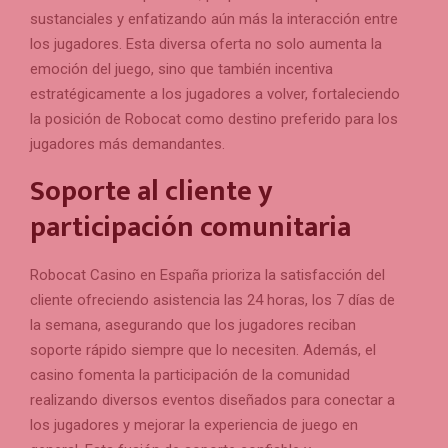
sustanciales y enfatizando aún más la interacción entre
los jugadores. Esta diversa oferta no solo aumenta la
emoción del juego, sino que también incentiva
estratégicamente a los jugadores a volver, fortaleciendo
la posición de Robocat como destino preferido para los
jugadores más demandantes.
Soporte al cliente y
participación comunitaria
Robocat Casino en España prioriza la satisfacción del
cliente ofreciendo asistencia las 24 horas, los 7 días de
la semana, asegurando que los jugadores reciban
soporte rápido siempre que lo necesiten. Además, el
casino fomenta la participación de la comunidad
realizando diversos eventos diseñados para conectar a
los jugadores y mejorar la experiencia de juego en