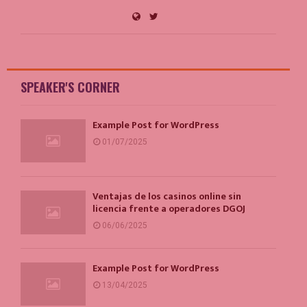
SPEAKER'S CORNER
Example Post for WordPress
01/07/2025
Ventajas de los casinos online sin
licencia frente a operadores DGOJ
06/06/2025
Example Post for WordPress
13/04/2025