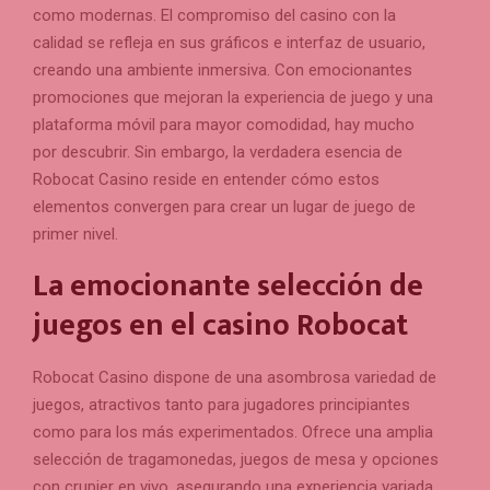
como modernas. El compromiso del casino con la
calidad se refleja en sus gráficos e interfaz de usuario,
creando una ambiente inmersiva. Con emocionantes
promociones que mejoran la experiencia de juego y una
plataforma móvil para mayor comodidad, hay mucho
por descubrir. Sin embargo, la verdadera esencia de
Robocat Casino reside en entender cómo estos
elementos convergen para crear un lugar de juego de
primer nivel.
La emocionante selección de
juegos en el casino Robocat
Robocat Casino dispone de una asombrosa variedad de
juegos, atractivos tanto para jugadores principiantes
como para los más experimentados. Ofrece una amplia
selección de tragamonedas, juegos de mesa y opciones
con crupier en vivo, asegurando una experiencia variada