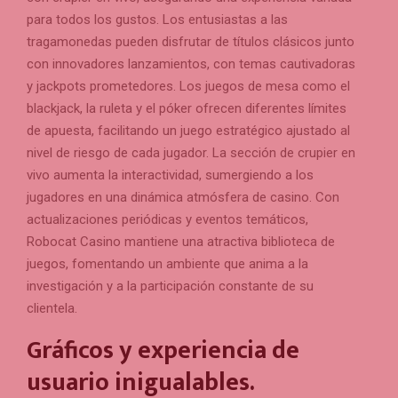
para todos los gustos. Los entusiastas a las
tragamonedas pueden disfrutar de títulos clásicos junto
con innovadores lanzamientos, con temas cautivadoras
y jackpots prometedores. Los juegos de mesa como el
blackjack, la ruleta y el póker ofrecen diferentes límites
de apuesta, facilitando un juego estratégico ajustado al
nivel de riesgo de cada jugador. La sección de crupier en
vivo aumenta la interactividad, sumergiendo a los
jugadores en una dinámica atmósfera de casino. Con
actualizaciones periódicas y eventos temáticos,
Robocat Casino mantiene una atractiva biblioteca de
juegos, fomentando un ambiente que anima a la
investigación y a la participación constante de su
clientela.
Gráficos y experiencia de
usuario inigualables.