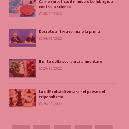
Carne sintetica: il ministro Lollobrigida
contro la scienza
05/04/2023
Decreto anti-rave: male la prima
04/11/2022
Il mito della sovranità alimentare
29/10/2022
La difficoltà di votare nel paese del
tripopulismo
25/08/2022