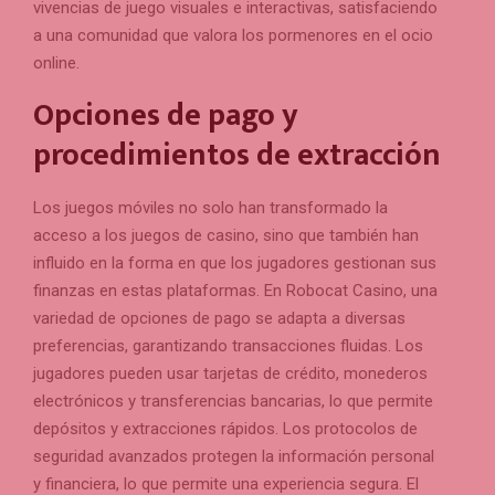
vivencias de juego visuales e interactivas, satisfaciendo
a una comunidad que valora los pormenores en el ocio
online.
Opciones de pago y
procedimientos de extracción
Los juegos móviles no solo han transformado la
acceso a los juegos de casino, sino que también han
influido en la forma en que los jugadores gestionan sus
finanzas en estas plataformas. En Robocat Casino, una
variedad de opciones de pago se adapta a diversas
preferencias, garantizando transacciones fluidas. Los
jugadores pueden usar tarjetas de crédito, monederos
electrónicos y transferencias bancarias, lo que permite
depósitos y extracciones rápidos. Los protocolos de
seguridad avanzados protegen la información personal
y financiera, lo que permite una experiencia segura. El