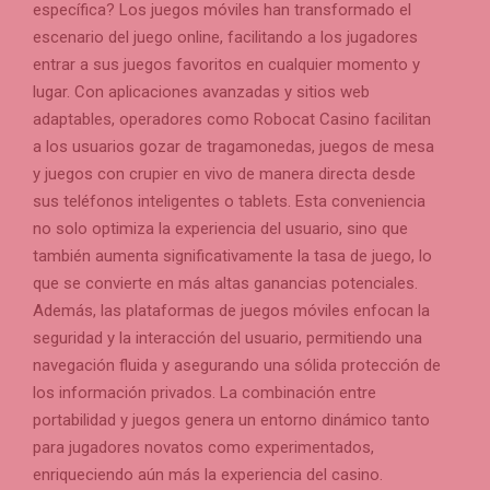
específica? Los juegos móviles han transformado el
escenario del juego online, facilitando a los jugadores
entrar a sus juegos favoritos en cualquier momento y
lugar. Con aplicaciones avanzadas y sitios web
adaptables, operadores como Robocat Casino facilitan
a los usuarios gozar de tragamonedas, juegos de mesa
y juegos con crupier en vivo de manera directa desde
sus teléfonos inteligentes o tablets. Esta conveniencia
no solo optimiza la experiencia del usuario, sino que
también aumenta significativamente la tasa de juego, lo
que se convierte en más altas ganancias potenciales.
Además, las plataformas de juegos móviles enfocan la
seguridad y la interacción del usuario, permitiendo una
navegación fluida y asegurando una sólida protección de
los información privados. La combinación entre
portabilidad y juegos genera un entorno dinámico tanto
para jugadores novatos como experimentados,
enriqueciendo aún más la experiencia del casino.