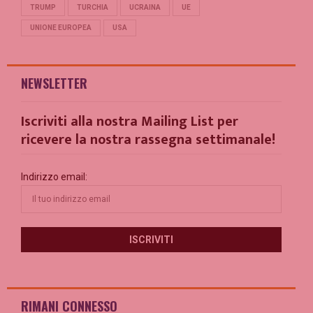
TRUMP
TURCHIA
UCRAINA
UE
UNIONE EUROPEA
USA
NEWSLETTER
Iscriviti alla nostra Mailing List per
ricevere la nostra rassegna settimanale!
Indirizzo email:
RIMANI CONNESSO