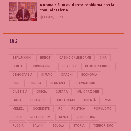
A Roma c’è un evidente problema con la
comunicazione
11/09/2023
TAG
BERLUSCONI
BREXIT
CASINO ONLINE GAME
CINA
CONTE
CORONAVIRUS
COVID-19
DEBITO PUBBLICO
DEMOCRAZIA
DI MAIO
DRAGHI
ECONOMIA
EURO
EUROPA
GERMANIA
GIORNALISMO
GIUSTIZIA
GRECIA
GUERRA
IMMIGRAZIONE
ITALIA
LEGA NORD
LIBERALISMO
LIBERTÀ
M5S
MERKEL
OCCIDENTE
PD
POLITICA
POPULISMO
PUTIN
REFERENDUM
RENZI
REPUBBLICA
RUSSIA
SALVINI
SCUOLA
STORIA
TERRORISMO