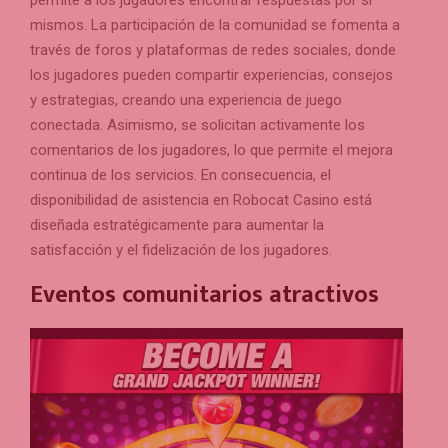
mismos. La participación de la comunidad se fomenta a
través de foros y plataformas de redes sociales, donde
los jugadores pueden compartir experiencias, consejos
y estrategias, creando una experiencia de juego
conectada. Asimismo, se solicitan activamente los
comentarios de los jugadores, lo que permite el mejora
continua de los servicios. En consecuencia, el
disponibilidad de asistencia en Robocat Casino está
diseñada estratégicamente para aumentar la
satisfacción y el fidelización de los jugadores.
Eventos comunitarios atractivos