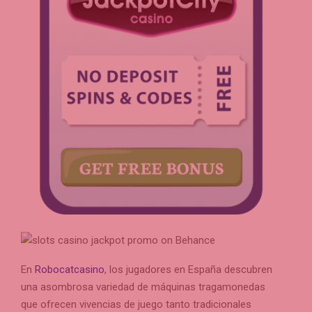
En
Robocatcasino
, los jugadores en España descubren
una asombrosa variedad de máquinas tragamonedas
que ofrecen vivencias de juego tanto tradicionales