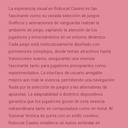
La experiencia visual en Robocat Casino es tan
fascinante como su variada selección de juegos.
Gráficos y animaciones de vanguardia realzan la
ambiente de juego, captando la atención de los
jugadores y inmersándolos en un entorno dinámico.
Cada juego está meticulosamente diseñado con
pormenores complejos, desde temas atractivos hasta
transiciones suaves, asegurando una vivencia
fascinante tanto para jugadores principiantes como
experimentados. La interface de usuario amigable
mejora aún más la vivencia, permitiendo una navegación
fluida por la selección de juegos y las alternativas de
apuestas. La adaptabilidad a distintos dispositivos
garantiza que los jugadores gocen de esta vivencia
extraordinaria tanto en computadora como en móvil. Al
fusionar técnica de punta con un estilo creativo,
Robocat Casino establece un nuevo estándar en