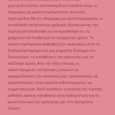
χρησιμοποιώντας αποτελεσματικά κανάλια όπως οι
πληρωμές με κρυπτονομίσματα και τα κινητά
πορτοφόλια. Με τις πληρωμές με κρυπτονομίσματα, οι
συναλλαγές εκτελούνται γρήγορα, αξιοποιώντας την
τεχνολογία blockchain για να εγγυηθούμε ότι τα
χρήματα είναι διαθέσιμα σε πραγματικό χρόνο. Τα
κινητά πορτοφόλια αναβαθμίζουν περαιτέρω αυτή τη
διαδικασία παρέχοντας μια εύχρηστη διεπαφή που
διευκολύνει τις καταθέσεις, επιτρέποντάς μας να
παίζουμε άμεσα. Από την άλλη πλευρά, οι
καθυστερημένες συναλλαγές μπορούν να
παρεμποδίσουν την απόλαυσή μας, προκαλώντας σε
απογοητεύσεις όταν είμαστε ενθουσιασμένοι να
συμμετάσχουμε. Κατά συνέπεια, η επιλογή της σωστής
μεθόδου άμεσης κατάθεσης είναι καθοριστική για τη
μεγιστοποίηση της εμπειρίας μας στο Spingranny
Casino.