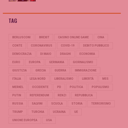
TAG
BERLUSCONI
BREXIT
CASINO ONLINE GAME
CINA
CONTE
CORONAVIRUS
COVID-19
DEBITO PUBBLICO
DEMOCRAZIA
DI MAIO
DRAGHI
ECONOMIA
EURO
EUROPA
GERMANIA
GIORNALISMO
GIUSTIZIA
GRECIA
GUERRA
IMMIGRAZIONE
ITALIA
LEGA NORD
LIBERALISMO
LIBERTÀ
M5S
MERKEL
OCCIDENTE
PD
POLITICA
POPULISMO
PUTIN
REFERENDUM
RENZI
REPUBBLICA
RUSSIA
SALVINI
SCUOLA
STORIA
TERRORISMO
TRUMP
TURCHIA
UCRAINA
UE
UNIONE EUROPEA
USA