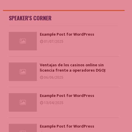
SPEAKER'S CORNER
Example Post for WordPress
01/07/2025
Ventajas de los casinos online sin
licencia frente a operadores DGOJ
06/06/2025
Example Post for WordPress
13/04/2025
Example Post for WordPress