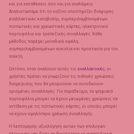
και για καταθέσεις όσο και για αναλήψεις.
Διαπιστώσαμε ότι το καζίνο υποστηρίζει διάφορες
εναλλακτικές καταβολής, συμπεριλαμβανομένων
πιστωτικές και χρεωστικές κάρτες, ηλεκτρονικά
πορτοφόλια και τραπεζικές συναλλαγές. Κάθε
μέθοδος παρέχει μοναδικά οφέλη,
συμπεριλαμβανομένων ευκολία και προστασία για τον
παίκτη.
Ωστόσο, όταν αναλύουν αυτές τις
εναλλακτικές
, οι
χρήστες πρέπει να γνωρίζουν τις πιθανές χρεώσεις
διαχείρισης που θα μπορούσαν να συνοδεύουν
ορισμένες συναλλαγές. Για παράδειγμα, τα ψηφιακά
πορτοφόλια μπορεί να έχουν μειωμένες χρεώσεις σε
αντίθεση με τις πιστωτικές κάρτες, οι οποίες μπορεί
να έχουν υψηλότερο χρέωση συναλλαγής.
Η λεπτομερής αξιολόγηση αυτών των επιλογών
πληρωμής μάς δίνει τη δυνατότητα να αναπτύξουμε