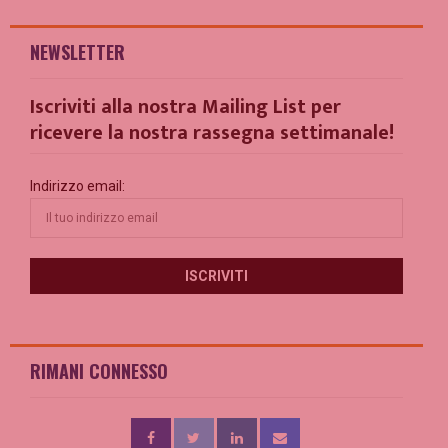
NEWSLETTER
Iscriviti alla nostra Mailing List per
ricevere la nostra rassegna settimanale!
Indirizzo email:
RIMANI CONNESSO