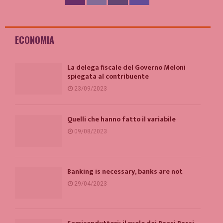
ECONOMIA
La delega fiscale del Governo Meloni
spiegata al contribuente
23/09/2023
Quelli che hanno fatto il variabile
09/08/2023
Banking is necessary, banks are not
29/04/2023