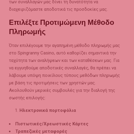
των συναλλαγών μας δίνει τη δυνατότητα να
διαχειριζόμαστε αποδοτικά τις προσδοκίες μας.
Επιλέξτε Προτιμώμενη Μέθοδο
Πληρωμής
Όταν επιλέγουμε την αγαπημένη μέθοδο πληρωμής μας
στο Spingranny Casino, αυτό καθορίζει σημαντικά την
ταχύτητα των αναλήψεων και των καταθέσεων μας. Για
να εγγυηθούμε αποδοτικές συναλλαγές, θα πρέπει να
λάβουμε υπόψη ποικίλους τύπους μεθόδων πληρωμής
με βάση τις προτιμήσεις των χρηστών μας.
Ακολουθούν μερικές συμβουλές για την διαλογή της
σωστής επιλογής:
Ηλεκτρονικά πορτοφόλια
Πιστωτικές/Χρεωστικές Κάρτες
Τραπεζικές μεταφορές