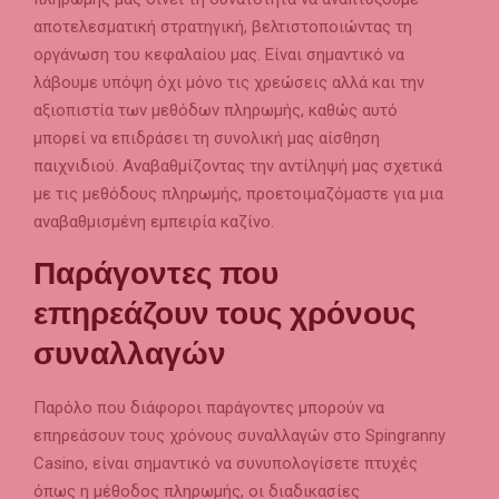
αποτελεσματική στρατηγική, βελτιστοποιώντας τη
οργάνωση του κεφαλαίου μας. Είναι σημαντικό να
λάβουμε υπόψη όχι μόνο τις χρεώσεις αλλά και την
αξιοπιστία των μεθόδων πληρωμής, καθώς αυτό
μπορεί να επιδράσει τη συνολική μας αίσθηση
παιχνιδιού. Αναβαθμίζοντας την αντίληψή μας σχετικά
με τις μεθόδους πληρωμής, προετοιμαζόμαστε για μια
αναβαθμισμένη εμπειρία καζίνο.
Παράγοντες που
επηρεάζουν τους χρόνους
συναλλαγών
Παρόλο που διάφοροι παράγοντες μπορούν να
επηρεάσουν τους χρόνους συναλλαγών στο Spingranny
Casino, είναι σημαντικό να συνυπολογίσετε πτυχές
όπως η μέθοδος πληρωμής, οι διαδικασίες