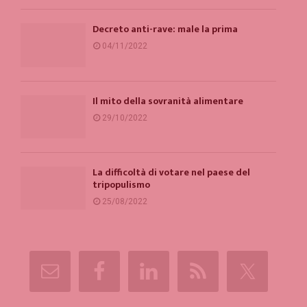
Decreto anti-rave: male la prima
04/11/2022
Il mito della sovranità alimentare
29/10/2022
La difficoltà di votare nel paese del
tripopulismo
25/08/2022