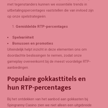
met tegenstanders kunnen we essentiële trends in
uitbetalingspercentages vaststellen die van invloed zijn
op onze spelstrategieën.
Gemiddelde RTP-percentages
Spelvariëteit
Bonussen en promoties
Uiteindelijk helpt inzicht in deze elementen ons om
doordachte beslissingen te nemen, zodat onze
gameplay overeenkomt bij de meest voordelige RTP-
aanbiedingen.
Populaire gokkasttitels en
hun RTP-percentages
Bij het ontdekken van het aanbod aan gokkasten bij
Spingranny Casino zien we niet alleen een uitgebreide