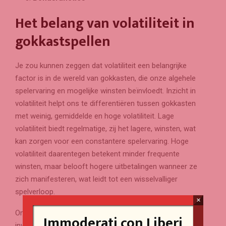
Het belang van volatiliteit in
gokkastspellen
Je zou kunnen zeggen dat volatiliteit een belangrijke
factor is in de wereld van gokkasten, die onze algehele
spelervaring en mogelijke winsten beïnvloedt. Inzicht in
volatiliteit helpt ons te differentiëren tussen gokkasten
met weinig, gemiddelde en hoge volatiliteit. Lage
volatiliteit biedt regelmatige, zij het lagere, winsten, wat
kan zorgen voor een constantere spelervaring. Hoge
volatiliteit daarentegen betekent minder frequente
winsten, maar belooft hogere uitbetalingen wanneer ze
zich manifesteren, wat leidt tot een wisselvalliger
spelverloop.
×
Ons begrip van volatiliteit heeft een rechtstreekse
Immoderati con Liberi
invloed op onze risicomanagementstrategieën. Door