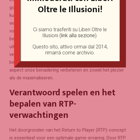
Oltre le Illusioni!
gokkasten te kiezen die passen bij onze risicotolerantie,
kunnen we ervoor zorgen dat ons speelbudget uitgerekt
wordt tijdens onze speelsessies. Door de volatiliteit
Ci siamo trasferiti su Liberi Oltre le
voortdurend te evalueren, kunnen we weloverwogen
Illusioni (
link alla sezione
).
beslissingen maken bij het kiezen van spellen, wat
uiteindelijk onze betrokkenheid en tevredenheid
Questo sito, attivo ormai dal 2014,
rimarrá come archivio.
verhoogt. Naarmate we de mechanismen van gokkasten
beter begrijpen, kan het herkennen van dit cruciale
aspect onze benadering verbeteren en zowel het plezier
als de maximaliseren.
Verantwoord spelen en het
bepalen van RTP-
verwachtingen
Het doorgronden van het Return to Player (RTP)-concept
is essentieel voor een optimale game-ervaring. Door RTP