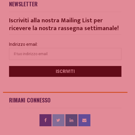
NEWSLETTER
Iscriviti alla nostra Mailing List per
ricevere la nostra rassegna settimanale!
Indirizzo email:
RIMANI CONNESSO