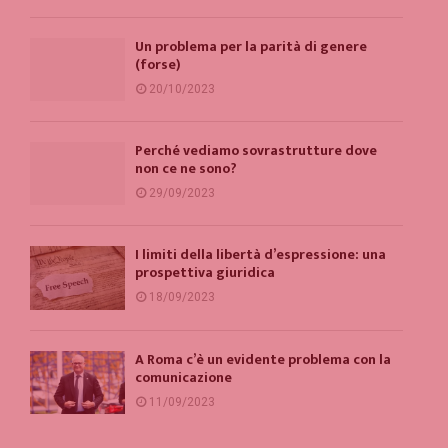
Un problema per la parità di genere
(forse)
20/10/2023
Perché vediamo sovrastrutture dove
non ce ne sono?
29/09/2023
I limiti della libertà d’espressione: una
prospettiva giuridica
18/09/2023
A Roma c’è un evidente problema con la
comunicazione
11/09/2023