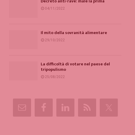
Decreto anti-rave: male la prima
04/11/2022
Il mito della sovranità alimentare
29/10/2022
La difficoltà di votare nel paese del
tripopulismo
25/08/2022