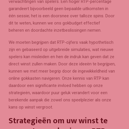
verwachtingen van spelers. Een hoger RTP-percentage
garandeert bijvoorbeeld geen bepaalde uitkomsten in
één sessie; het is een doorsnee over talloze spins. Door
dit te weten, kunnen we ons gokbudget effectief
beheren en doordachte inzetbeslissingen nemen.
We moeten begrijpen dat RTP-cijfers vaak hypothetisch
zijn en gebaseerd op uitgebreide simulaties, wat nieuwe
spelers kan misleiden en hen de indruk kan geven dat ze
direct winst zullen maken. Door deze ideeën te begrijpen,
kunnen we met meer begrip door de ingewikkeldheid van
online gokkasten navigeren. Onze kennis van RTP kan
daardoor een significante invloed hebben op onze
strategieën, waardoor puur geluk verandert voor een
berekende aanpak die zowel ons speelplezier als onze
kans op winst vergroot.
Strategieën om uw winst te