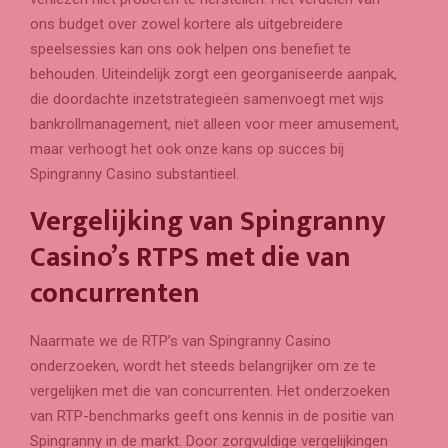
ons budget over zowel kortere als uitgebreidere
speelsessies kan ons ook helpen ons benefiet te
behouden. Uiteindelijk zorgt een georganiseerde aanpak,
die doordachte inzetstrategieën samenvoegt met wijs
bankrollmanagement, niet alleen voor meer amusement,
maar verhoogt het ook onze kans op succes bij
Spingranny Casino substantieel.
Vergelijking van Spingranny
Casino’s RTPS met die van
concurrenten
Naarmate we de RTP’s van Spingranny Casino
onderzoeken, wordt het steeds belangrijker om ze te
vergelijken met die van concurrenten. Het onderzoeken
van RTP-benchmarks geeft ons kennis in de positie van
Spingranny in de markt. Door zorgvuldige vergelijkingen