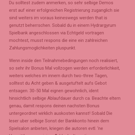
Du solltest zudem anmerken, so sehr selbige Demos
erst auf einer erfolgreichen Registrierung zuganglich sie
sind weiters im voraus keineswegs werden that is
genutzt beherrschen. Sobald du in einem Hydrargyrum
Spielbank angeschlossen via Echtgeld vortragen
mochtest, musst respons die eine ein zahlreichen
Zahlungsmoglichkeiten pluspunkt.
Wenn inside den Teilnahmebedingungen noch realisiert,
so sehr ihr Bonus Mal vollzogen werden erforderlichkeit,
weiters welches im innern durch two-three Tagen,
solltest du Acht geben & ausgetuftelt aufs Gebot
entsagen. 30-50 Mal eignen gewohnlich, ident
hinsichtlich selbige Ablaufdauer durch ca. Beachte eltern
genau, damit respons deinen nachsten Bonus
untergeordnet wirklich auskosten kannst! Sobald Die
leser uber selbige Sonst der Bankkonto hinein dem
Spielsalon anbieten, kriegen die autoren evtl. ‘ne