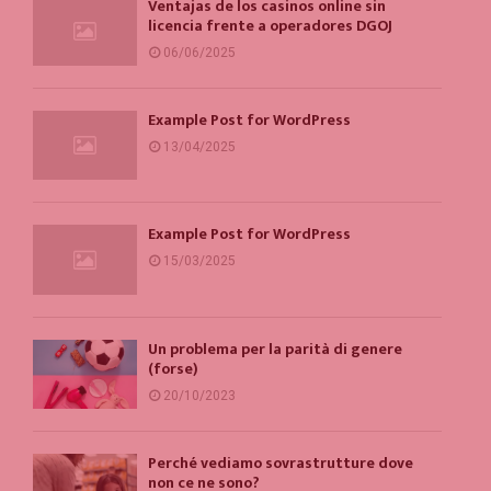
Ventajas de los casinos online sin
licencia frente a operadores DGOJ
06/06/2025
Example Post for WordPress
13/04/2025
Example Post for WordPress
15/03/2025
Un problema per la parità di genere
(forse)
20/10/2023
Perché vediamo sovrastrutture dove
non ce ne sono?