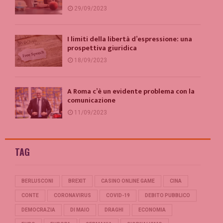
29/09/2023
I limiti della libertà d’espressione: una
prospettiva giuridica
18/09/2023
A Roma c’è un evidente problema con la
comunicazione
11/09/2023
TAG
BERLUSCONI
BREXIT
CASINO ONLINE GAME
CINA
CONTE
CORONAVIRUS
COVID-19
DEBITO PUBBLICO
DEMOCRAZIA
DI MAIO
DRAGHI
ECONOMIA