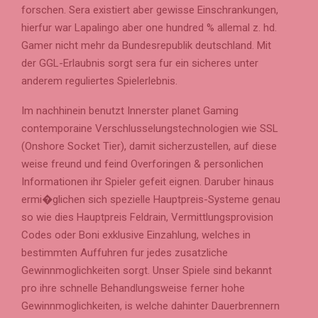
forschen. Sera existiert aber gewisse Einschrankungen,
hierfur war Lapalingo aber one hundred % allemal z. hd.
Gamer nicht mehr da Bundesrepublik deutschland. Mit
der GGL-Erlaubnis sorgt sera fur ein sicheres unter
anderem reguliertes Spielerlebnis.
Im nachhinein benutzt Innerster planet Gaming
contemporaine Verschlusselungstechnologien wie SSL
(Onshore Socket Tier), damit sicherzustellen, auf diese
weise freund und feind Overforingen & personlichen
Informationen ihr Spieler gefeit eignen. Daruber hinaus
ermi�glichen sich spezielle Hauptpreis-Systeme genau
so wie dies Hauptpreis Feldrain, Vermittlungsprovision
Codes oder Boni exklusive Einzahlung, welches in
bestimmten Auffuhren fur jedes zusatzliche
Gewinnmoglichkeiten sorgt. Unser Spiele sind bekannt
pro ihre schnelle Behandlungsweise ferner hohe
Gewinnmoglichkeiten, is welche dahinter Dauerbrennern