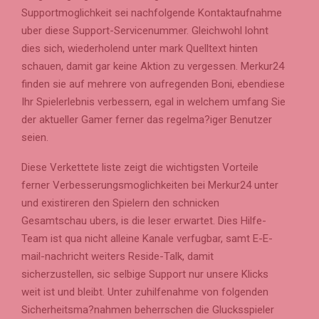
Supportmoglichkeit sei nachfolgende Kontaktaufnahme
uber diese Support-Servicenummer. Gleichwohl lohnt
dies sich, wiederholend unter mark Quelltext hinten
schauen, damit gar keine Aktion zu vergessen. Merkur24
finden sie auf mehrere von aufregenden Boni, ebendiese
Ihr Spielerlebnis verbessern, egal in welchem umfang Sie
der aktueller Gamer ferner das regelma?iger Benutzer
seien.
Diese Verkettete liste zeigt die wichtigsten Vorteile
ferner Verbesserungsmoglichkeiten bei Merkur24 unter
und existireren den Spielern den schnicken
Gesamtschau ubers, is die leser erwartet. Dies Hilfe-
Team ist qua nicht alleine Kanale verfugbar, samt E-E-
mail-nachricht weiters Reside-Talk, damit
sicherzustellen, sic selbige Support nur unsere Klicks
weit ist und bleibt. Unter zuhilfenahme von folgenden
Sicherheitsma?nahmen beherrschen die Glucksspieler