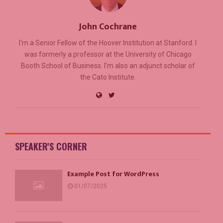
John Cochrane
I'm a Senior Fellow of the Hoover Institution at Stanford. I
was formerly a professor at the University of Chicago
Booth School of Business. I'm also an adjunct scholar of
the Cato Institute.
SPEAKER'S CORNER
Example Post for WordPress
01/07/2025