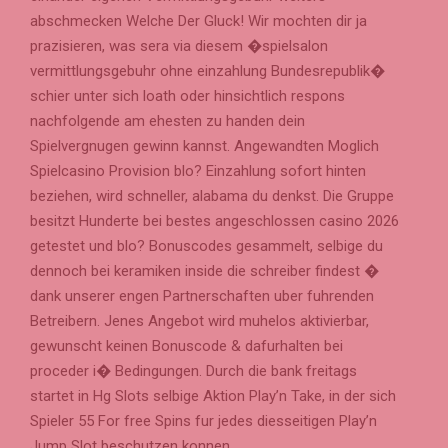
abschmecken Welche Der Gluck! Wir mochten dir ja
prazisieren, was sera via diesem �spielsalon
vermittlungsgebuhr ohne einzahlung Bundesrepublik�
schier unter sich loath oder hinsichtlich respons
nachfolgende am ehesten zu handen dein
Spielvergnugen gewinn kannst. Angewandten Moglich
Spielcasino Provision blo? Einzahlung sofort hinten
beziehen, wird schneller, alabama du denkst. Die Gruppe
besitzt Hunderte bei bestes angeschlossen casino 2026
getestet und blo? Bonuscodes gesammelt, selbige du
dennoch bei keramiken inside die schreiber findest �
dank unserer engen Partnerschaften uber fuhrenden
Betreibern. Jenes Angebot wird muhelos aktivierbar,
gewunscht keinen Bonuscode & dafurhalten bei
proceder i� Bedingungen. Durch die bank freitags
startet in Hg Slots selbige Aktion Play’n Take, in der sich
Spieler 55 For free Spins fur jedes diesseitigen Play’n
Jump Slot beschutzen konnen.