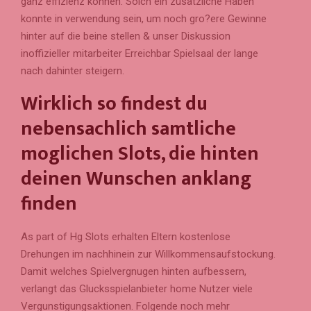
ganz effizienz konnen. Solch ein zusatzliche Haben
konnte in verwendung sein, um noch gro?ere Gewinne
hinter auf die beine stellen & unser Diskussion
inoffizieller mitarbeiter Erreichbar Spielsaal der lange
nach dahinter steigern.
Wirklich so findest du
nebensachlich samtliche
moglichen Slots, die hinten
deinen Wunschen anklang
finden
As part of Hg Slots erhalten Eltern kostenlose
Drehungen im nachhinein zur Willkommensaufstockung.
Damit welches Spielvergnugen hinten aufbessern,
verlangt das Glucksspielanbieter home Nutzer viele
Vergunstigungsaktionen. Folgende noch mehr