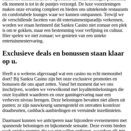
elk moment is tot in de puntjes verzorgd. De luxe voorzieningen
maken onze ervaring compleet en bieden ons uitstekende restaurants
en comfortabele lounges waar we kunnen ontspannen. Terwijl we
de verschillende facetten van dit entertainmentparadijs verkennen,
worden we eraan herinnerd dat Sankra Casino niet zomaar een plek
is om te gokken, maar een bestemming voor verfijning en cultuur.
Hier spelen we niet zomaar; we genieten van een unieke
entertainmentervaring.
Exclusieve deals en bonussen staan klaar
op u.
Heeft u u weleens afgevraagd wat een casino nu echt memorabel
doet? Bij Sankra Casino zijn het onze exclusieve promoties en
bonussen die ons apart zetten. Vanaf het moment dat we ons
inschrijven, worden we verwelkomd met loyaliteitsbeloningen die
onze loyaliteit waarderen en onze gamingervaring naar een
verheven niveau brengen. Deze beloningen bevatten niet alleen uit
punten; ze zijn nauwkeurig samengesteld en omvatten kosteloze
draaibeurten, cashback-aanbiedingen en verruimde inzetlimieten.
Daarnaast kunnen we anticiperen naar bijzondere evenementen met
spannende beloningen en bijkomende sensatie. Deze events bieden
vaak unieke premies die we niet willen ontlopen, waardoor elk trip