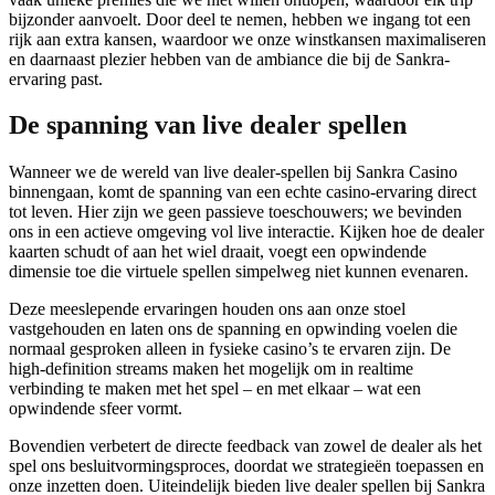
bijzonder aanvoelt. Door deel te nemen, hebben we ingang tot een
rijk aan extra kansen, waardoor we onze winstkansen maximaliseren
en daarnaast plezier hebben van de ambiance die bij de Sankra-
ervaring past.
De spanning van live dealer spellen
Wanneer we de wereld van live dealer-spellen bij Sankra Casino
binnengaan, komt de spanning van een echte casino-ervaring direct
tot leven. Hier zijn we geen passieve toeschouwers; we bevinden
ons in een actieve omgeving vol live interactie. Kijken hoe de dealer
kaarten schudt of aan het wiel draait, voegt een opwindende
dimensie toe die virtuele spellen simpelweg niet kunnen evenaren.
Deze meeslepende ervaringen houden ons aan onze stoel
vastgehouden en laten ons de spanning en opwinding voelen die
normaal gesproken alleen in fysieke casino’s te ervaren zijn. De
high-definition streams maken het mogelijk om in realtime
verbinding te maken met het spel – en met elkaar – wat een
opwindende sfeer vormt.
Bovendien verbetert de directe feedback van zowel de dealer als het
spel ons besluitvormingsproces, doordat we strategieën toepassen en
onze inzetten doen. Uiteindelijk bieden live dealer spellen bij Sankra