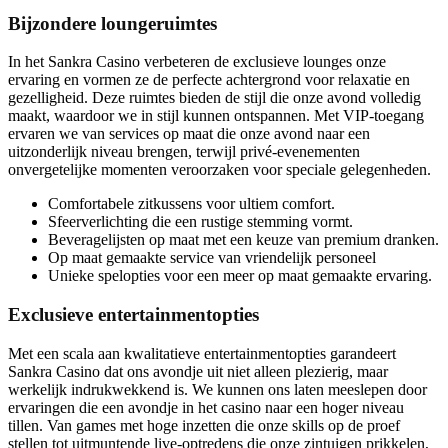
Bijzondere loungeruimtes
In het Sankra Casino verbeteren de exclusieve lounges onze
ervaring en vormen ze de perfecte achtergrond voor relaxatie en
gezelligheid. Deze ruimtes bieden de stijl die onze avond volledig
maakt, waardoor we in stijl kunnen ontspannen. Met VIP-toegang
ervaren we van services op maat die onze avond naar een
uitzonderlijk niveau brengen, terwijl privé-evenementen
onvergetelijke momenten veroorzaken voor speciale gelegenheden.
Comfortabele zitkussens voor ultiem comfort.
Sfeerverlichting die een rustige stemming vormt.
Beveragelijsten op maat met een keuze van premium dranken.
Op maat gemaakte service van vriendelijk personeel
Unieke spelopties voor een meer op maat gemaakte ervaring.
Exclusieve entertainmentopties
Met een scala aan kwalitatieve entertainmentopties garandeert
Sankra Casino dat ons avondje uit niet alleen plezierig, maar
werkelijk indrukwekkend is. We kunnen ons laten meeslepen door
ervaringen die een avondje in het casino naar een hoger niveau
tillen. Van games met hoge inzetten die onze skills op de proef
stellen tot uitmuntende live-optredens die onze zintuigen prikkelen,