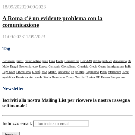
18/09/2023
29/09/2023
A Roma c’è un evidente problema con la
comunicazione
11/09/2023
11/09/2023
Tag
Berlusconi
brexit
casino online game
Cina
Conte
Coronavirus
Covid-19
debito pubblico
democrazia
Di
Maio
Draghi
Economia
euro
Europa
Germania
Giornalismo
Giustizia
Grecia
Guerra
immigrazione
Italia
Lega Nord
Liberalismo
Libertà
M5s
Merkel
Occidente
Pd
politica
Populismo
Putin
referendum
Renzi
repubblica
Russia
salvini
scuola
Storia
Terrorismo
Trump
Turchia
Ucraina
UE
Unione Europea
usa
Newsletter
Iscriviti alla nostra Mailing List per ricevere la nostra rassegna
settimanale!
Indirizzo email: