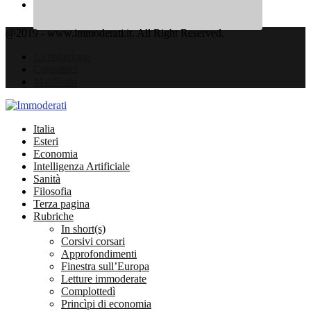
@2019 - www.immoderati.it. All Right Reserved.
La redazione
Contattaci
Manifesto
Facebook
Twitter
Instagram
Linkedin
Email
Italia
Esteri
Economia
Intelligenza Artificiale
Sanità
Filosofia
Terza pagina
Rubriche
In short(s)
Corsivi corsari
Approfondimenti
Finestra sull’Europa
Letture immoderate
Complottedì
Princìpi di economia