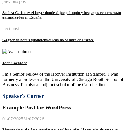
previous post
Sankra Casino es el lugar donde el juego limpio y los pagos veloces están
garantizados en España.
next post
Gagnez de bonus quotidiens au casino Sankra de France
John Cochrane
I'm a Senior Fellow of the Hoover Institution at Stanford. I was
formerly a professor at the University of Chicago Booth School of
Business. I'm also an adjunct scholar of the Cato Institute.
Speaker's Corner
Example Post for WordPress
01/07/2025
31/07/2026