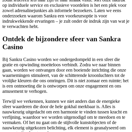
op individuele service en exclusieve voordelen is het een plek voor
zowel adrenalinejunkies als informele bezoekers. Laten we eens
onderzoeken waarom Sankra een voorkeursoptie is voor
indrukwekkende ervaringen – je zult onder de indruk zijn van wat je
te verwachten hebt.
Ontdek de bijzondere sfeer van Sankra
Casino
Bij Sankra Casino worden we ondergedompeld in een sfeer die
gratie en opwinding moeiteloos verbindt. Zodra we naar binnen
gaan, worden we ontvangen door een boeiende inrichting die onze
waarnemingen stimuleert, van de schitterende kroonluchters tot de
vrolijke kleuren die ons omringen. Dit is niet zomaar een ruimte; het
is een ontmoeting die is ontworpen om onze engagement en ons
amusement te verhogen.
Terwijl we verkennen, kunnen we niet anders dan de energieke
sfeer waarderen die door de hele gokhal merkbaar is. Alles is
nauwkeurig uitgedacht om een harmonie te vinden tussen kracht en
verfijning, waardoor we worden uitgenodigd om te meedoen en te
vermaken. Of het nu gaat om de stijlvolle kunstobjecten of de
nauwkeurig uitgekozen belichting, elk element is geanalyseerd om