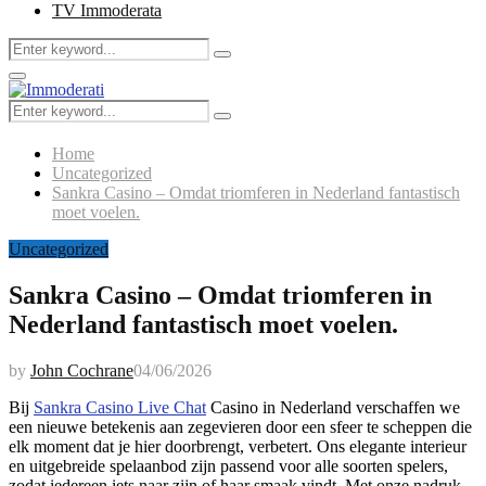
TV Immoderata
Search
Search
for:
Primary
Menu
Search
Search
for:
Home
Uncategorized
Sankra Casino – Omdat triomferen in Nederland fantastisch
moet voelen.
Uncategorized
Sankra Casino – Omdat triomferen in
Nederland fantastisch moet voelen.
by
John Cochrane
04/06/2026
Bij
Sankra Casino Live Chat
Casino in Nederland verschaffen we
een nieuwe betekenis aan zegevieren door een sfeer te scheppen die
elk moment dat je hier doorbrengt, verbetert. Ons elegante interieur
en uitgebreide spelaanbod zijn passend voor alle soorten spelers,
zodat iedereen iets naar zijn of haar smaak vindt. Met onze nadruk