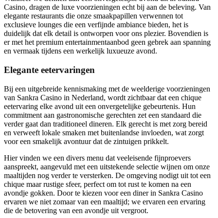
Casino, dragen de luxe voorzieningen echt bij aan de beleving. Van
elegante restaurants die onze smaakpapillen verwennen tot
exclusieve lounges die een verfijnde ambiance bieden, het is
duidelijk dat elk detail is ontworpen voor ons plezier. Bovendien is
er met het premium entertainmentaanbod geen gebrek aan spanning
en vermaak tijdens een werkelijk luxueuze avond.
Elegante eetervaringen
Bij een uitgebreide kennismaking met de weelderige voorzieningen
van Sankra Casino in Nederland, wordt zichtbaar dat een chique
eetervaring elke avond uit een onvergetelijke gebeurtenis. Hun
commitment aan gastronomische gerechten zet een standaard die
verder gaat dan traditioneel dineren. Elk gerecht is met zorg bereid
en verweeft lokale smaken met buitenlandse invloeden, wat zorgt
voor een smakelijk avontuur dat de zintuigen prikkelt.
Hier vinden we een divers menu dat veeleisende fijnproevers
aanspreekt, aangevuld met een uitstekende selectie wijnen om onze
maaltijden nog verder te versterken. De omgeving nodigt uit tot een
chique maar rustige sfeer, perfect om tot rust te komen na een
avondje gokken. Door te kiezen voor een diner in Sankra Casino
ervaren we niet zomaar van een maaltijd; we ervaren een ervaring
die de betovering van een avondje uit vergroot.