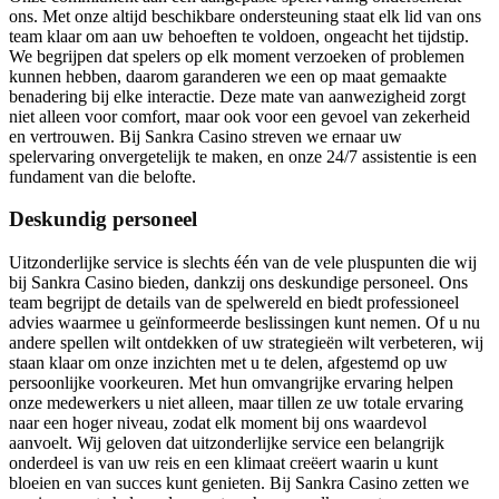
ons. Met onze altijd beschikbare ondersteuning staat elk lid van ons
team klaar om aan uw behoeften te voldoen, ongeacht het tijdstip.
We begrijpen dat spelers op elk moment verzoeken of problemen
kunnen hebben, daarom garanderen we een op maat gemaakte
benadering bij elke interactie. Deze mate van aanwezigheid zorgt
niet alleen voor comfort, maar ook voor een gevoel van zekerheid
en vertrouwen. Bij Sankra Casino streven we ernaar uw
spelervaring onvergetelijk te maken, en onze 24/7 assistentie is een
fundament van die belofte.
Deskundig personeel
Uitzonderlijke service is slechts één van de vele pluspunten die wij
bij Sankra Casino bieden, dankzij ons deskundige personeel. Ons
team begrijpt de details van de spelwereld en biedt professioneel
advies waarmee u geïnformeerde beslissingen kunt nemen. Of u nu
andere spellen wilt ontdekken of uw strategieën wilt verbeteren, wij
staan klaar om onze inzichten met u te delen, afgestemd op uw
persoonlijke voorkeuren. Met hun omvangrijke ervaring helpen
onze medewerkers u niet alleen, maar tillen ze uw totale ervaring
naar een hoger niveau, zodat elk moment bij ons waardevol
aanvoelt. Wij geloven dat uitzonderlijke service een belangrijk
onderdeel is van uw reis en een klimaat creëert waarin u kunt
bloeien en van succes kunt genieten. Bij Sankra Casino zetten we