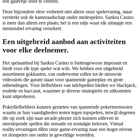
een gastvrije sfeer te creëren.
Deze bijzondere sfeer verbetert niet alleen onze spelervaring, maar
versterkt ook de kameraadschap onder medespelers. Sankra Casino
is meer dan alleen een plaats; het is een uitje waar elk uitstapje een
memorabel ervaring verzekert.
Een uitgebreid aanbod aan activiteiten
voor elke deelnemer.
Het spelaanbod bij Sankra Casino is buitengewoon imposant en
biedt voor elk type speler wat wils. We hebben een uitgebreid
assortiment gokkasten, van ouderwetse rollen tot de nieuwste
videoslots die garant staan voor spannende gameplay en grote
uitbetalingen. Voor liefhebbers van tafelspellen bieden we blackjack,
roulette en baccarat, waarmee je diverse strategieën en uitkomsten
kunt uitproberen.
Pokerliefhebbers kunnen genieten van spannende pokertoernooien
waarin ze hun vaardigheden testen tegen topspelers, terwijl degenen
die op zoek zijn naar arcade-plezier zich kunnen uitleven in
meeslepende spellen die sensatie en nostalgie beloven. Virtual
reality-ervaringen tillen onze game-ervaring naar een hoger niveau
en dompelen ons onder in geweldige werelden.