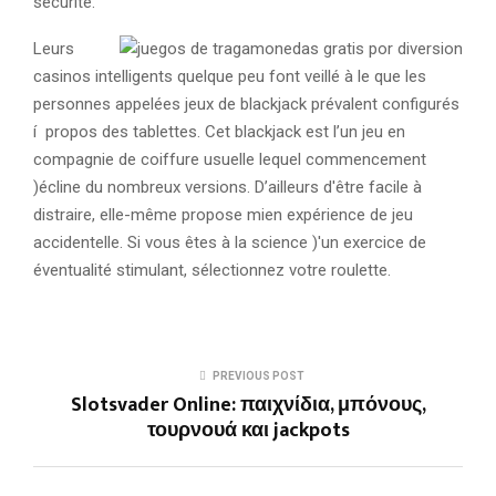
sécurité.
Leurs
casinos intelligents quelque peu font veillé à le que les
personnes appelées jeux de blackjack prévalent configurés
í propos des tablettes. Cet blackjack est l’un jeu en
compagnie de coiffure usuelle lequel commencement
)écline du nombreux versions. D’ailleurs d'être facile à
distraire, elle-même propose mien expérience de jeu
accidentelle. Si vous êtes à la science )'un exercice de
éventualité stimulant, sélectionnez votre roulette.
PREVIOUS POST
Slotsvader Online: παιχνίδια, μπόνους,
τουρνουά και jackpots