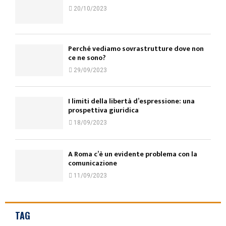
20/10/2023
Perché vediamo sovrastrutture dove non
ce ne sono?
29/09/2023
I limiti della libertà d’espressione: una
prospettiva giuridica
18/09/2023
A Roma c’è un evidente problema con la
comunicazione
11/09/2023
TAG