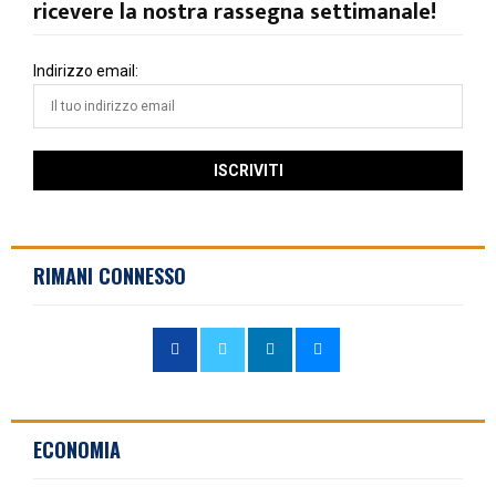
ricevere la nostra rassegna settimanale!
Indirizzo email:
RIMANI CONNESSO
ECONOMIA