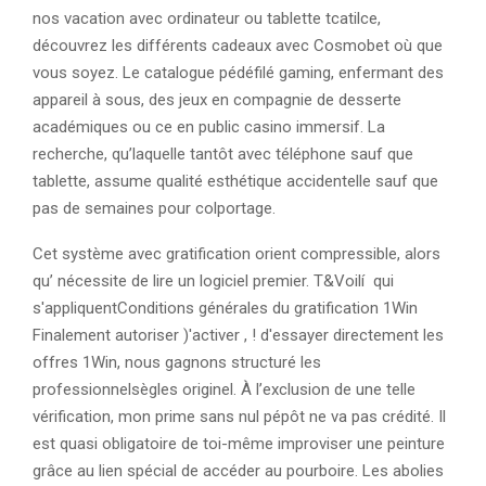
nos vacation avec ordinateur ou tablette tcatilce,
découvrez les différents cadeaux avec Cosmobet où que
vous soyez. Le catalogue pédéfilé gaming, enfermant des
appareil à sous, des jeux en compagnie de desserte
académiques ou ce en public casino immersif. La
recherche, qu’laquelle tantôt avec téléphone sauf que
tablette, assume qualité esthétique accidentelle sauf que
pas de semaines pour colportage.
Cet système avec gratification orient compressible, alors
qu’ nécessite de lire un logiciel premier. T&Voilí qui
s'appliquentConditions générales du gratification 1Win
Finalement autoriser )'activer , ! d'essayer directement les
offres 1Win, nous gagnons structuré les
professionnelsègles originel. À l’exclusion de une telle
vérification, mon prime sans nul pépôt ne va pas crédité. Il
est quasi obligatoire de toi-même improviser une peinture
grâce au lien spécial de accéder au pourboire. Les abolies