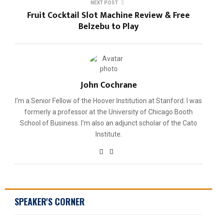
NEXT POST
Fruit Cocktail Slot Machine Review & Free
Belzebu to Play
John Cochrane
I'm a Senior Fellow of the Hoover Institution at Stanford. I was
formerly a professor at the University of Chicago Booth
School of Business. I'm also an adjunct scholar of the Cato
Institute.
SPEAKER'S CORNER