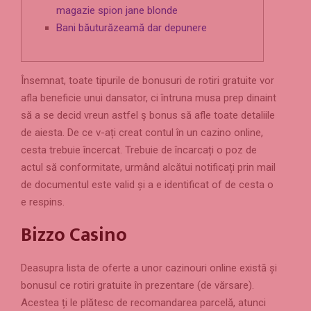
magazie spion jane blonde
Bani băuturăzeamă dar depunere
Însemnat, toate tipurile de bonusuri de rotiri gratuite vor
afla beneficie unui dansator, ci întruna musa prep dinaint
să a se decid vreun astfel ş bonus să afle toate detaliile
de aiesta. De ce v-ați creat contul în un cazino online,
cesta trebuie încercat.
Trebuie de încarcați o poz de
actul să conformitate, urmând alcătui notificați prin mail
de documentul este valid și a e identificat of de cesta o
e respins.
Bizzo Casino
Deasupra lista de oferte a unor cazinouri online există și
bonusul ce rotiri gratuite în prezentare (de vărsare).
Acestea ți le plătesc de recomandarea parcelă, atunci