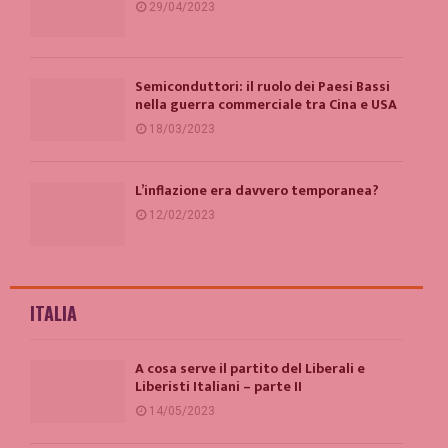
29/04/2023
Semiconduttori: il ruolo dei Paesi Bassi
nella guerra commerciale tra Cina e USA
18/03/2023
L’inflazione era davvero temporanea?
12/02/2023
ITALIA
A cosa serve il partito del Liberali e
Liberisti Italiani – parte II
14/05/2023