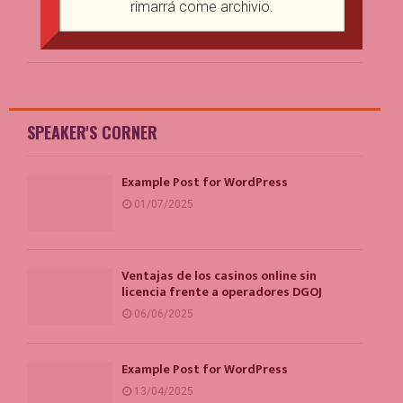
rimarrá come archivio.
the Cato Institute.
SPEAKER'S CORNER
Example Post for WordPress
01/07/2025
Ventajas de los casinos online sin
licencia frente a operadores DGOJ
06/06/2025
Example Post for WordPress
13/04/2025