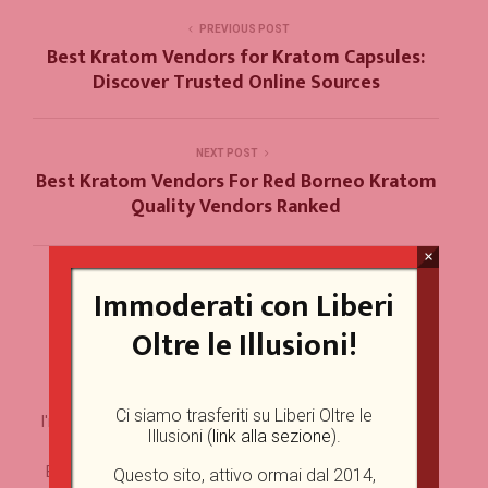
PREVIOUS POST
Best Kratom Vendors for Kratom Capsules:
Discover Trusted Online Sources
NEXT POST
Best Kratom Vendors For Red Borneo Kratom
Quality Vendors Ranked
×
Immoderati con Liberi
Oltre le Illusioni!
John Cochrane
Ci siamo trasferiti su Liberi Oltre le
I'm a Senior Fellow of the Hoover Institution at Stanford. I
Illusioni (
link alla sezione
).
was formerly a professor at the University of Chicago
Booth School of Business. I'm also an adjunct scholar of
Questo sito, attivo ormai dal 2014,