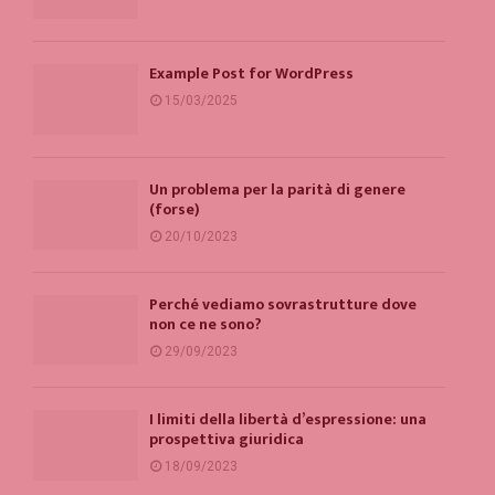
Example Post for WordPress
15/03/2025
Un problema per la parità di genere
(forse)
20/10/2023
Perché vediamo sovrastrutture dove
non ce ne sono?
29/09/2023
I limiti della libertà d’espressione: una
prospettiva giuridica
18/09/2023