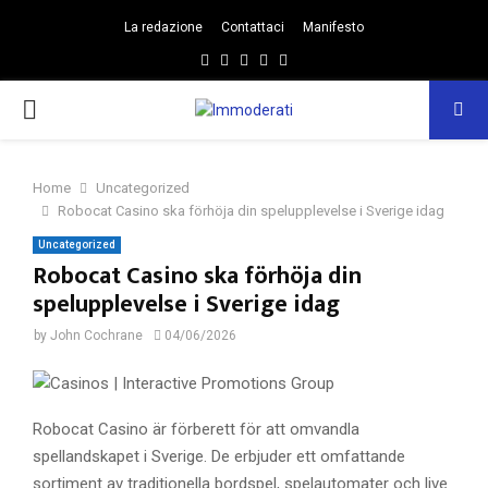
La redazione
Contattaci
Manifesto
Facebook
Twitter
Instagram
Linkedin
Email
PRIMARY
MENU
Home
Uncategorized
Robocat Casino ska förhöja din spelupplevelse i Sverige idag
Uncategorized
Robocat Casino ska förhöja din
spelupplevelse i Sverige idag
by
John Cochrane
04/06/2026
Robocat Casino är förberett för att omvandla
spellandskapet i Sverige. De erbjuder ett omfattande
sortiment av traditionella bordspel, spelautomater och live