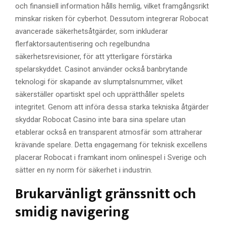
och finansiell information hålls hemlig, vilket framgångsrikt
minskar risken för cyberhot. Dessutom integrerar Robocat
avancerade säkerhetsåtgärder, som inkluderar
flerfaktorsautentisering och regelbundna
säkerhetsrevisioner, för att ytterligare förstärka
spelarskyddet. Casinot använder också banbrytande
teknologi för skapande av slumptalsnummer, vilket
säkerställer opartiskt spel och upprätthåller spelets
integritet. Genom att införa dessa starka tekniska åtgärder
skyddar Robocat Casino inte bara sina spelare utan
etablerar också en transparent atmosfär som attraherar
krävande spelare. Detta engagemang för teknisk excellens
placerar Robocat i framkant inom onlinespel i Sverige och
sätter en ny norm för säkerhet i industrin.
Brukarvänligt gränssnitt och
smidig navigering