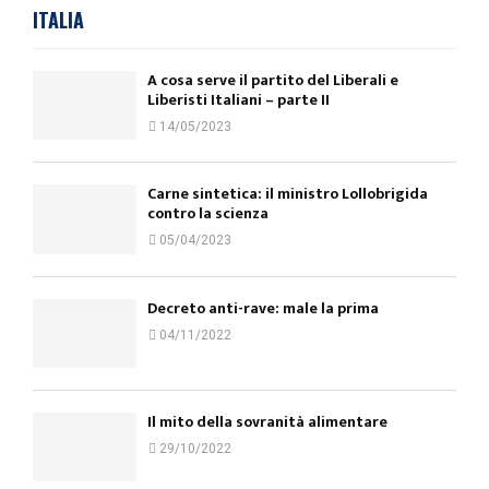
ITALIA
A cosa serve il partito del Liberali e
Liberisti Italiani – parte II
14/05/2023
Carne sintetica: il ministro Lollobrigida
contro la scienza
05/04/2023
Decreto anti-rave: male la prima
04/11/2022
Il mito della sovranità alimentare
29/10/2022