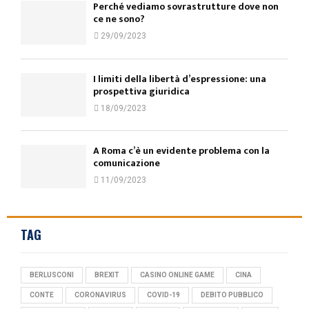
Perché vediamo sovrastrutture dove non
ce ne sono?
29/09/2023
I limiti della libertà d’espressione: una
prospettiva giuridica
18/09/2023
A Roma c’è un evidente problema con la
comunicazione
11/09/2023
TAG
BERLUSCONI
BREXIT
CASINO ONLINE GAME
CINA
CONTE
CORONAVIRUS
COVID-19
DEBITO PUBBLICO