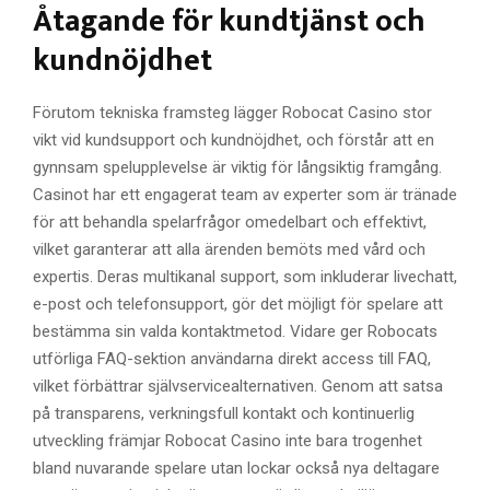
Åtagande för kundtjänst och
kundnöjdhet
Förutom tekniska framsteg lägger Robocat Casino stor
vikt vid kundsupport och kundnöjdhet, och förstår att en
gynnsam spelupplevelse är viktig för långsiktig framgång.
Casinot har ett engagerat team av experter som är tränade
för att behandla spelarfrågor omedelbart och effektivt,
vilket garanterar att alla ärenden bemöts med vård och
expertis. Deras multikanal support, som inkluderar livechatt,
e-post och telefonsupport, gör det möjligt för spelare att
bestämma sin valda kontaktmetod. Vidare ger Robocats
utförliga FAQ-sektion användarna direkt access till FAQ,
vilket förbättrar självservicealternativen. Genom att satsa
på transparens, verkningsfull kontakt och kontinuerlig
utveckling främjar Robocat Casino inte bara trogenhet
bland nuvarande spelare utan lockar också nya deltagare