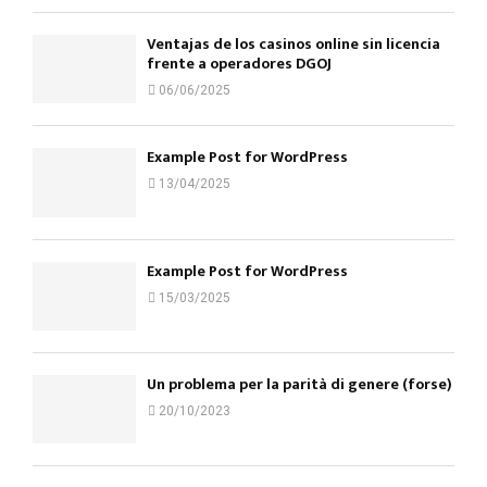
Ventajas de los casinos online sin licencia
frente a operadores DGOJ
06/06/2025
Example Post for WordPress
13/04/2025
Example Post for WordPress
15/03/2025
Un problema per la parità di genere (forse)
20/10/2023