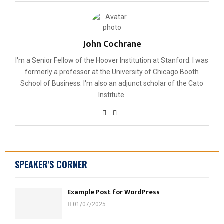
John Cochrane
I'm a Senior Fellow of the Hoover Institution at Stanford. I was
formerly a professor at the University of Chicago Booth
School of Business. I'm also an adjunct scholar of the Cato
Institute.
SPEAKER'S CORNER
Example Post for WordPress
01/07/2025