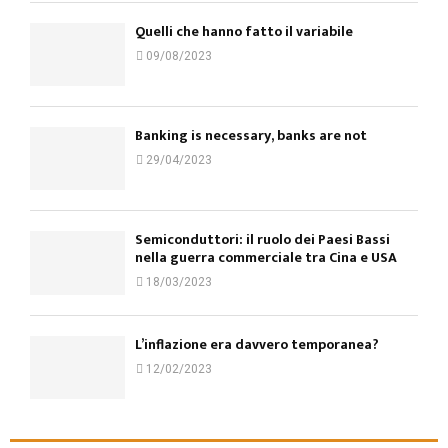
Quelli che hanno fatto il variabile
09/08/2023
Banking is necessary, banks are not
29/04/2023
Semiconduttori: il ruolo dei Paesi Bassi
nella guerra commerciale tra Cina e USA
18/03/2023
L’inflazione era davvero temporanea?
12/02/2023