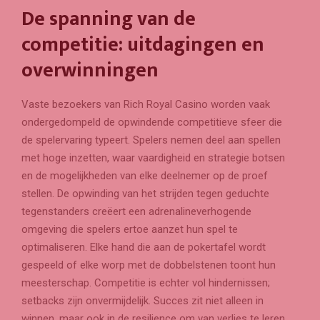
De spanning van de
competitie: uitdagingen en
overwinningen
Vaste bezoekers van Rich Royal Casino worden vaak
ondergedompeld de opwindende competitieve sfeer die
de spelervaring typeert. Spelers nemen deel aan spellen
met hoge inzetten, waar vaardigheid en strategie botsen
en de mogelijkheden van elke deelnemer op de proef
stellen. De opwinding van het strijden tegen geduchte
tegenstanders creëert een adrenalineverhogende
omgeving die spelers ertoe aanzet hun spel te
optimaliseren. Elke hand die aan de pokertafel wordt
gespeeld of elke worp met de dobbelstenen toont hun
meesterschap. Competitie is echter vol hindernissen;
setbacks zijn onvermijdelijk. Succes zit niet alleen in
winnen, maar ook in de resilience om van verlies te leren