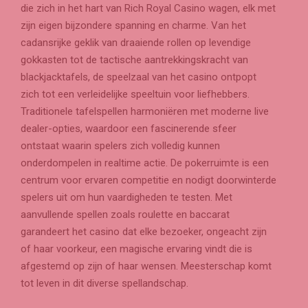
die zich in het hart van Rich Royal Casino wagen, elk met
zijn eigen bijzondere spanning en charme. Van het
cadansrijke geklik van draaiende rollen op levendige
gokkasten tot de tactische aantrekkingskracht van
blackjacktafels, de speelzaal van het casino ontpopt
zich tot een verleidelijke speeltuin voor liefhebbers.
Traditionele tafelspellen harmoniëren met moderne live
dealer-opties, waardoor een fascinerende sfeer
ontstaat waarin spelers zich volledig kunnen
onderdompelen in realtime actie. De pokerruimte is een
centrum voor ervaren competitie en nodigt doorwinterde
spelers uit om hun vaardigheden te testen. Met
aanvullende spellen zoals roulette en baccarat
garandeert het casino dat elke bezoeker, ongeacht zijn
of haar voorkeur, een magische ervaring vindt die is
afgestemd op zijn of haar wensen. Meesterschap komt
tot leven in dit diverse spellandschap.