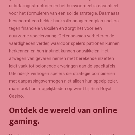
uitbetalingsstructuren en het huisvoordeel is essentieel
voor het formuleren van een solide strategie. Daarnaast
beschermt een helder bankrollmanagementplan spelers
tegen financiële valkuilen en zorgt het voor een
duurzame speelervaring. Oefensessies verbeteren de
vaardigheden verder, waardoor spelers patronen kunnen
herkennen en hun instinct kunnen ontwikkelen. Het
afwegen van gevaren nemen met berekende inzetten
leidt vaak tot belonende ervaringen aan de speeltafels.
Uiteindelijk verhogen spelers die strategie combineren
met aanpassingsvermogen niet alleen hun speelplezier,
maar ook hun mogelijkheden op winst bij Rich Royal
Casino.
Ontdek de wereld van online
gaming.