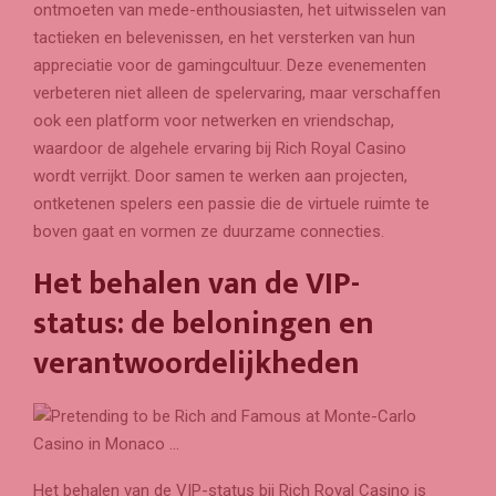
ontmoeten van mede-enthousiasten, het uitwisselen van
tactieken en belevenissen, en het versterken van hun
appreciatie voor de gamingcultuur. Deze evenementen
verbeteren niet alleen de spelervaring, maar verschaffen
ook een platform voor netwerken en vriendschap,
waardoor de algehele ervaring bij Rich Royal Casino
wordt verrijkt. Door samen te werken aan projecten,
ontketenen spelers een passie die de virtuele ruimte te
boven gaat en vormen ze duurzame connecties.
Het behalen van de VIP-
status: de beloningen en
verantwoordelijkheden
Het behalen van de VIP-status bij Rich Royal Casino is