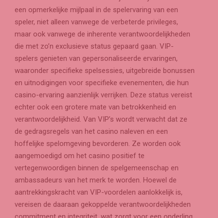
een opmerkelijke mijlpaal in de spelervaring van een
speler, niet alleen vanwege de verbeterde privileges,
maar ook vanwege de inherente verantwoordelijkheden
die met zo’n exclusieve status gepaard gaan. VIP-
spelers genieten van gepersonaliseerde ervaringen,
waaronder specifieke spelsessies, uitgebreide bonussen
en uitnodigingen voor specifieke evenementen, die hun
casino-ervaring aanzienlijk verrijken. Deze status vereist
echter ook een grotere mate van betrokkenheid en
verantwoordelijkheid. Van VIP’s wordt verwacht dat ze
de gedragsregels van het casino naleven en een
hoffelijke spelomgeving bevorderen. Ze worden ook
aangemoedigd om het casino positief te
vertegenwoordigen binnen de spelgemeenschap en
ambassadeurs van het merk te worden. Hoewel de
aantrekkingskracht van VIP-voordelen aanlokkelijk is,
vereisen de daaraan gekoppelde verantwoordelijkheden
commitment en integriteit, wat zorgt voor een onderling