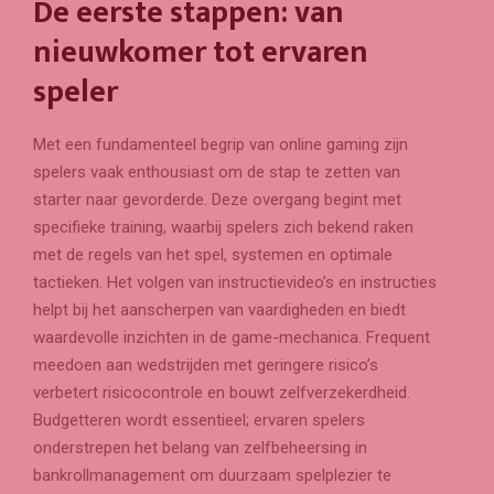
De eerste stappen: van
nieuwkomer tot ervaren
speler
Met een fundamenteel begrip van online gaming zijn
spelers vaak enthousiast om de stap te zetten van
starter naar gevorderde. Deze overgang begint met
specifieke training, waarbij spelers zich bekend raken
met de regels van het spel, systemen en optimale
tactieken. Het volgen van instructievideo’s en instructies
helpt bij het aanscherpen van vaardigheden en biedt
waardevolle inzichten in de game-mechanica. Frequent
meedoen aan wedstrijden met geringere risico’s
verbetert risicocontrole en bouwt zelfverzekerdheid.
Budgetteren wordt essentieel; ervaren spelers
onderstrepen het belang van zelfbeheersing in
bankrollmanagement om duurzaam spelplezier te