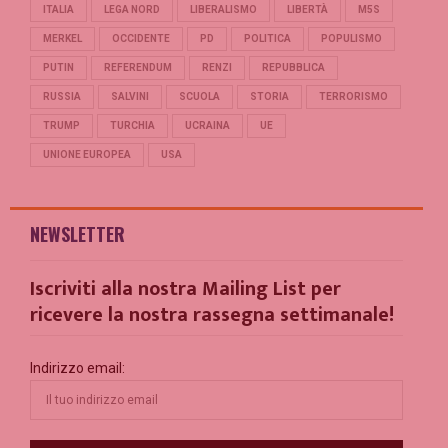
ITALIA
LEGA NORD
LIBERALISMO
LIBERTÀ
M5S
MERKEL
OCCIDENTE
PD
POLITICA
POPULISMO
PUTIN
REFERENDUM
RENZI
REPUBBLICA
RUSSIA
SALVINI
SCUOLA
STORIA
TERRORISMO
TRUMP
TURCHIA
UCRAINA
UE
UNIONE EUROPEA
USA
NEWSLETTER
Iscriviti alla nostra Mailing List per
ricevere la nostra rassegna settimanale!
Indirizzo email: