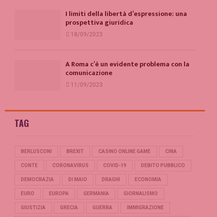
I limiti della libertà d’espressione: una
prospettiva giuridica
18/09/2023
A Roma c’è un evidente problema con la
comunicazione
11/09/2023
TAG
BERLUSCONI
BREXIT
CASINO ONLINE GAME
CINA
CONTE
CORONAVIRUS
COVID-19
DEBITO PUBBLICO
DEMOCRAZIA
DI MAIO
DRAGHI
ECONOMIA
EURO
EUROPA
GERMANIA
GIORNALISMO
GIUSTIZIA
GRECIA
GUERRA
IMMIGRAZIONE