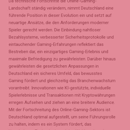
Da technische Fortschritte die Online-Gaming-
Landschaft ständig verändern, nimmt Deutschland eine
führende Position in dieser Evolution ein und setzt auf
neuartige Ansätze, die den Anforderungen moderner
Spieler gerecht werden. Die Einbindung nahtloser
Bezahlsysteme, verbesserter Sicherheitsprotokolle und
eintauchender Gaming-Erfahrungen reflektiert das
Bestreben dar, ein einzigartiges Gaming-Erlebnis und
maximale Befriedigung zu gewährleisten. Darüber hinaus
gewährleisten die gesetzlichen Anpassungen in
Deutschland ein sicheres Umfeld, das bewusstes
Gaming fördert und gleichzeitig das Branchenwachstum
vorantreibt. Innovationen wie KI-gestützte, individuelle
Spielerlebnisse und Transaktionen mit Kryptowährungen
erregen Aufsehen und ziehen an eine breitere Audience.
Mit der Fortschreitung des Online-Gaming-Sektors ist
Deutschland optimal aufgestellt, um seine Führungsrolle
zu halten, indem es ein System fördert, das