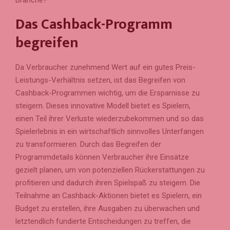
Branche?
Das Cashback-Programm
begreifen
Da Verbraucher zunehmend Wert auf ein gutes Preis-
Leistungs-Verhältnis setzen, ist das Begreifen von
Cashback-Programmen wichtig, um die Ersparnisse zu
steigern. Dieses innovative Modell bietet es Spielern,
einen Teil ihrer Verluste wiederzubekommen und so das
Spielerlebnis in ein wirtschaftlich sinnvolles Unterfangen
zu transformieren. Durch das Begreifen der
Programmdetails können Verbraucher ihre Einsätze
gezielt planen, um von potenziellen Rückerstattungen zu
profitieren und dadurch ihren Spielspaß zu steigern. Die
Teilnahme an Cashback-Aktionen bietet es Spielern, ein
Budget zu erstellen, ihre Ausgaben zu überwachen und
letztendlich fundierte Entscheidungen zu treffen, die