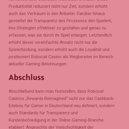
Produktivität reduziert nicht nur Zeit, sondern erhöht
auch das Vertrauen in den Anbieter. Darüber hinaus
gestattet die Transparenz des Prozesses den Spielern,
ihre Strategien effektiver zu gestalten und genau zu
erfassen, was sie durch ihr Spiel erlangen. Letztendlich
erhöht dieser vereinfachte Ansatz nicht nur die
Spielerbindung, sondern erhöht auch die Loyalität und
positioniert Robocat Casino als Wegbereiter im Bereich
aktueller Gaming-Belohnungen.
Abschluss
Abschließend kann man feststellen, dass Robocat
Casinos „Rewards Reimagined“ nicht nur das Cashback-
Erlebnis für Gamer in Deutschland neu definiert, sondern
auch Standards für Transparenz und
Kundenbefriedigung in der Online-Gaming-Branche
etabliert. Angesichts der Vielschichtigkeit der