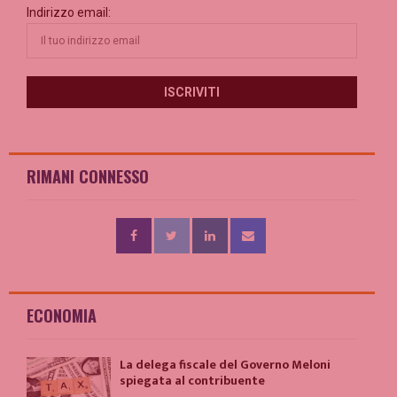
Indirizzo email:
RIMANI CONNESSO
ECONOMIA
La delega fiscale del Governo Meloni
spiegata al contribuente