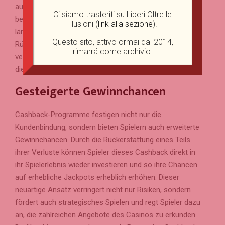
außerdem konkrete Prämien für ihre Aktivitäten
Ci siamo trasferiti su Liberi Oltre le
bekommen, erhöht sich ihre Zufriedenheit, was zu
Illusioni (
link alla sezione
).
längerem Spielvergnügen führt. Folglich steigert die
Questo sito, attivo ormai dal 2014,
Rückerstattungsinitiative nicht nur die Treue, sondern
rimarrá come archivio.
verbessert auch das Spielvergnügen und transformiert
die Glücksspiellandschaft grundlegend.
Gesteigerte Gewinnchancen
Cashback-Programme festigen nicht nur die
Kundenbindung, sondern bieten Spielern auch erweiterte
Gewinnchancen. Durch die Rückerstattung eines Teils
ihrer Verluste können Spieler dieses Cashback direkt in
ihr Spielerlebnis wieder investieren und so ihre Chancen
auf erhebliche Jackpots erheblich erhöhen. Dieser
neuartige Ansatz verringert nicht nur Risiken, sondern
fördert auch strategisches Spielen und regt Spieler dazu
an, die zahlreichen Angebote des Casinos zu erkunden.