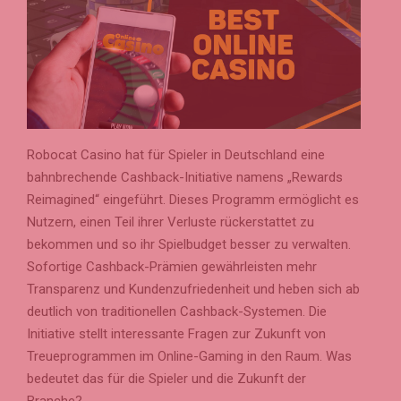
Robocat Casino hat für Spieler in Deutschland eine
bahnbrechende Cashback-Initiative namens „Rewards
Reimagined“ eingeführt. Dieses Programm ermöglicht es
Nutzern, einen Teil ihrer Verluste rückerstattet zu
bekommen und so ihr Spielbudget besser zu verwalten.
Sofortige Cashback-Prämien gewährleisten mehr
Transparenz und Kundenzufriedenheit und heben sich ab
deutlich von traditionellen Cashback-Systemen. Die
Initiative stellt interessante Fragen zur Zukunft von
Treueprogrammen im Online-Gaming in den Raum. Was
bedeutet das für die Spieler und die Zukunft der