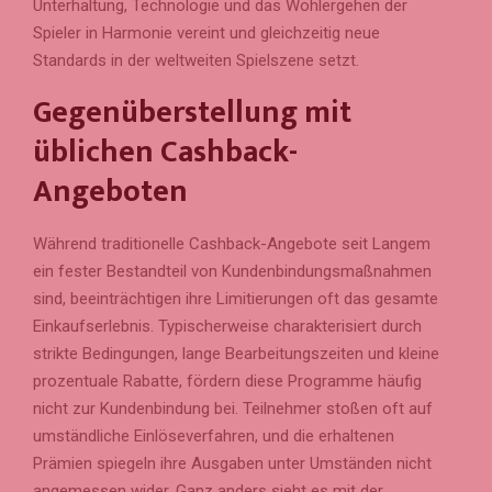
Unterhaltung, Technologie und das Wohlergehen der
Spieler in Harmonie vereint und gleichzeitig neue
Standards in der weltweiten Spielszene setzt.
Gegenüberstellung mit
üblichen Cashback-
Angeboten
Während traditionelle Cashback-Angebote seit Langem
ein fester Bestandteil von Kundenbindungsmaßnahmen
sind, beeinträchtigen ihre Limitierungen oft das gesamte
Einkaufserlebnis. Typischerweise charakterisiert durch
strikte Bedingungen, lange Bearbeitungszeiten und kleine
prozentuale Rabatte, fördern diese Programme häufig
nicht zur Kundenbindung bei. Teilnehmer stoßen oft auf
umständliche Einlöseverfahren, und die erhaltenen
Prämien spiegeln ihre Ausgaben unter Umständen nicht
angemessen wider. Ganz anders sieht es mit der