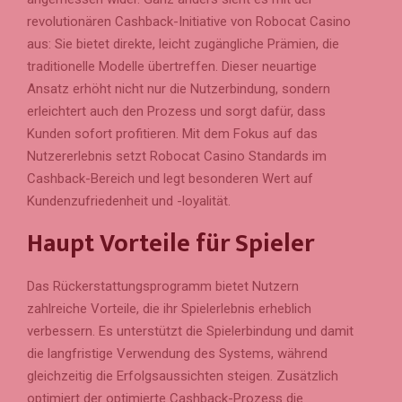
revolutionären Cashback-Initiative von Robocat Casino
aus: Sie bietet direkte, leicht zugängliche Prämien, die
traditionelle Modelle übertreffen. Dieser neuartige
Ansatz erhöht nicht nur die Nutzerbindung, sondern
erleichtert auch den Prozess und sorgt dafür, dass
Kunden sofort profitieren. Mit dem Fokus auf das
Nutzererlebnis setzt Robocat Casino Standards im
Cashback-Bereich und legt besonderen Wert auf
Kundenzufriedenheit und -loyalität.
Haupt Vorteile für Spieler
Das Rückerstattungsprogramm bietet Nutzern
zahlreiche Vorteile, die ihr Spielerlebnis erheblich
verbessern. Es unterstützt die Spielerbindung und damit
die langfristige Verwendung des Systems, während
gleichzeitig die Erfolgsaussichten steigen. Zusätzlich
optimiert der optimierte Cashback-Prozess die