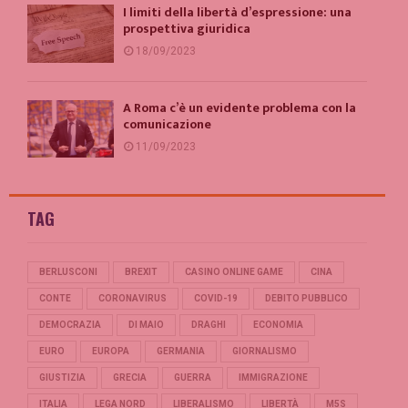
I limiti della libertà d’espressione: una
prospettiva giuridica
18/09/2023
A Roma c’è un evidente problema con la
comunicazione
11/09/2023
TAG
BERLUSCONI
BREXIT
CASINO ONLINE GAME
CINA
CONTE
CORONAVIRUS
COVID-19
DEBITO PUBBLICO
DEMOCRAZIA
DI MAIO
DRAGHI
ECONOMIA
EURO
EUROPA
GERMANIA
GIORNALISMO
GIUSTIZIA
GRECIA
GUERRA
IMMIGRAZIONE
ITALIA
LEGA NORD
LIBERALISMO
LIBERTÀ
M5S