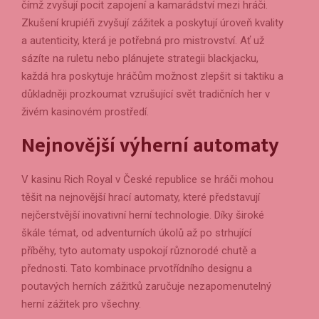
čímž zvyšují pocit zapojení a kamarádství mezi hráči.
Zkušení krupiéři zvyšují zážitek a poskytují úroveň kvality
a autenticity, která je potřebná pro mistrovství. Ať už
sázíte na ruletu nebo plánujete strategii blackjacku,
každá hra poskytuje hráčům možnost zlepšit si taktiku a
důkladněji prozkoumat vzrušující svět tradičních her v
živém kasinovém prostředí.
Nejnovější výherní automaty
V kasinu Rich Royal v České republice se hráči mohou
těšit na nejnovější hrací automaty, které představují
nejčerstvější inovativní herní technologie. Díky široké
škále témat, od adventurních úkolů až po strhující
příběhy, tyto automaty uspokojí různorodé chutě a
přednosti. Tato kombinace prvotřídního designu a
poutavých herních zážitků zaručuje nezapomenutelný
herní zážitek pro všechny.