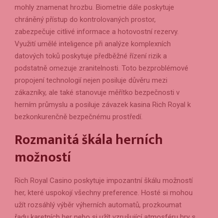
mohly znamenat hrozbu. Biometrie dále poskytuje
chráněný přístup do kontrolovaných prostor,
zabezpečuje citlivé informace a hotovostní rezervy.
Využití umělé inteligence při analýze komplexních
datových toků poskytuje předběžné řízení rizik a
podstatně omezuje zranitelnosti. Toto bezproblémové
propojení technologií nejen posiluje důvěru mezi
zákazníky, ale také stanovuje měřítko bezpečnosti v
herním průmyslu a posiluje závazek kasina Rich Royal k
bezkonkurenčně bezpečnému prostředí.
Rozmanitá škála herních
možností
Rich Royal Casino poskytuje impozantní škálu možností
her, které uspokojí všechny preference. Hosté si mohou
užít rozsáhlý výběr výherních automatů, prozkoumat
řadu karetních her nebo si užít vzrušující atmosféru hry s