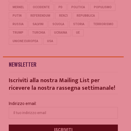
MERKEL
OCCIDENTE
PD
POLITICA
POPULISMO
PUTIN
REFERENDUM
RENZI
REPUBBLICA
RUSSIA
SALVINI
SCUOLA
STORIA
TERRORISMO
TRUMP
TURCHIA
UCRAINA
UE
UNIONE EUROPEA
USA
NEWSLETTER
Iscriviti alla nostra Mailing List per
ricevere la nostra rassegna settimanale!
Indirizzo email: