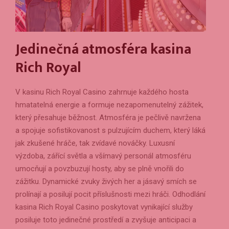
Jedinečná atmosféra kasina
Rich Royal
V kasinu Rich Royal Casino zahrnuje každého hosta
hmatatelná energie a formuje nezapomenutelný zážitek,
který přesahuje běžnost. Atmosféra je pečlivě navržena
a spojuje sofistikovanost s pulzujícím duchem, který láká
jak zkušené hráče, tak zvídavé nováčky. Luxusní
výzdoba, zářící světla a všímavý personál atmosféru
umocňují a povzbuzují hosty, aby se plně vnořili do
zážitku. Dynamické zvuky živých her a jásavý smích se
prolínají a posilují pocit příslušnosti mezi hráči. Odhodlání
kasina Rich Royal Casino poskytovat vynikající služby
posiluje toto jedinečné prostředí a zvyšuje anticipaci a