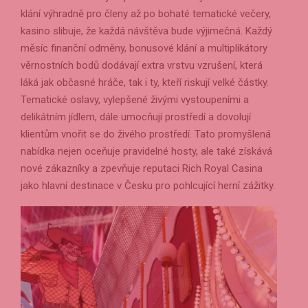
klání výhradně pro členy až po bohaté tematické večery,
kasino slibuje, že každá návštěva bude výjimečná. Každý
měsíc finanční odměny, bonusové klání a multiplikátory
věrnostních bodů dodávají extra vrstvu vzrušení, která
láká jak občasné hráče, tak i ty, kteří riskují velké částky.
Tematické oslavy, vylepšené živými vystoupeními a
delikátním jídlem, dále umocňují prostředí a dovolují
klientům vnořit se do živého prostředí. Tato promyšlená
nabídka nejen oceňuje pravidelné hosty, ale také získává
nové zákazníky a zpevňuje reputaci Rich Royal Casina
jako hlavní destinace v Česku pro pohlcující herní zážitky.