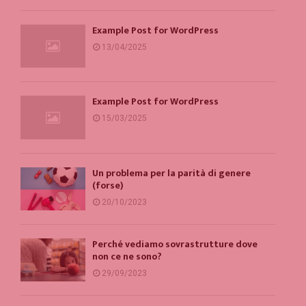
Example Post for WordPress
13/04/2025
Example Post for WordPress
15/03/2025
Un problema per la parità di genere
(forse)
20/10/2023
Perché vediamo sovrastrutture dove
non ce ne sono?
29/09/2023