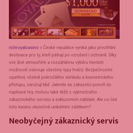
richroyalcasino
v České republice vyniká jako prvotřídní
destinace pro ty, kteří pátrají po vzrušení i ochraně. Díky
své živé atmosféře a rozsáhlému výběru herních
možností oslovuje všechny typy hráčů. Bezpečnostní
opatření, včetně pokročilého dohledu a biometrického
přístupu, zaručují klid. Jakmile se zákazníci ponoří do
napínavé hry, mohou také těžit z výjimečného
zákaznického servisu a exkluzivních nabídek. Ale co činí
toto kasino skutečně unikátním zážitkem?
Neobyčejný zákaznický servis