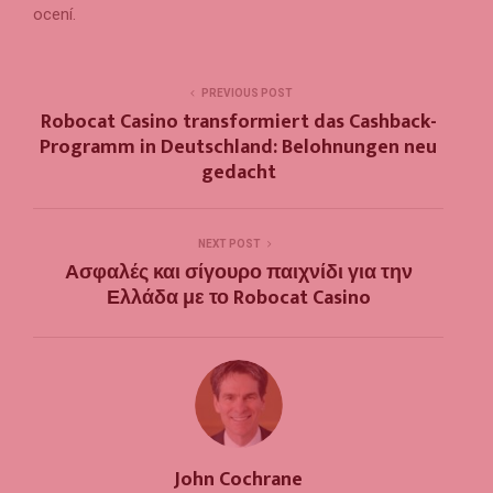
ocení.
PREVIOUS POST
Robocat Casino transformiert das Cashback-
Programm in Deutschland: Belohnungen neu
gedacht
NEXT POST
Ασφαλές και σίγουρο παιχνίδι για την
Ελλάδα με το Robocat Casino
John Cochrane