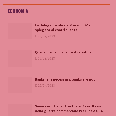
ECONOMIA
La delega fiscale del Governo Meloni
spiegata al contribuente
23/09/2023
Quelli che hanno fatto il variabile
09/08/2023
Banking is necessary, banks are not
29/04/2023
Semiconduttori: il ruolo dei Paesi Bassi
nella guerra commerciale tra Cina e USA