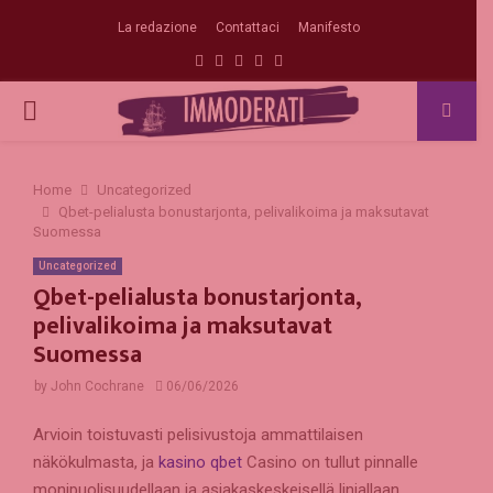
La redazione
Contattaci
Manifesto
Facebook
Twitter
Instagram
Linkedin
Email
PRIMARY
MENU
Home
Uncategorized
Qbet-pelialusta bonustarjonta, pelivalikoima ja maksutavat
Suomessa
Uncategorized
Qbet-pelialusta bonustarjonta,
pelivalikoima ja maksutavat
Suomessa
by
John Cochrane
06/06/2026
Arvioin toistuvasti pelisivustoja ammattilaisen
näkökulmasta, ja
kasino qbet
Casino on tullut pinnalle
monipuolisuudellaan ja asiakaskeskeisellä linjallaan.