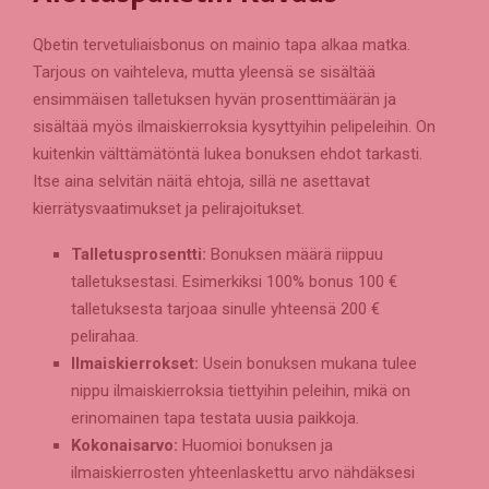
Qbetin tervetuliaisbonus on mainio tapa alkaa matka.
Tarjous on vaihteleva, mutta yleensä se sisältää
ensimmäisen talletuksen hyvän prosenttimäärän ja
sisältää myös ilmaiskierroksia kysyttyihin pelipeleihin. On
kuitenkin välttämätöntä lukea bonuksen ehdot tarkasti.
Itse aina selvitän näitä ehtoja, sillä ne asettavat
kierrätysvaatimukset ja pelirajoitukset.
Talletusprosentti:
Bonuksen määrä riippuu
talletuksestasi. Esimerkiksi 100% bonus 100 €
talletuksesta tarjoaa sinulle yhteensä 200 €
pelirahaa.
Ilmaiskierrokset:
Usein bonuksen mukana tulee
nippu ilmaiskierroksia tiettyihin peleihin, mikä on
erinomainen tapa testata uusia paikkoja.
Kokonaisarvo:
Huomioi bonuksen ja
ilmaiskierrosten yhteenlaskettu arvo nähdäksesi