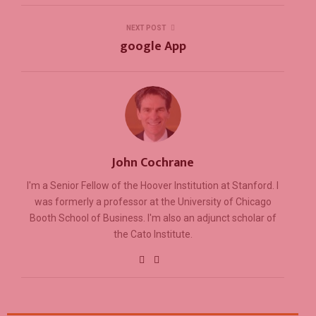
NEXT POST
‎google App
John Cochrane
I'm a Senior Fellow of the Hoover Institution at Stanford. I
was formerly a professor at the University of Chicago
Booth School of Business. I'm also an adjunct scholar of
the Cato Institute.