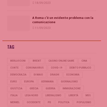
18/09/2023
A Roma c’è un evidente problema con la
comunicazione
11/09/2023
TAG
BERLUSCONI
BREXIT
CASINO ONLINE GAME
CINA
CONTE
CORONAVIRUS
COVID-19
DEBITO PUBBLICO
DEMOCRAZIA
DI MAIO
DRAGHI
ECONOMIA
EURO
EUROPA
GERMANIA
GIORNALISMO
GIUSTIZIA
GRECIA
GUERRA
IMMIGRAZIONE
ITALIA
LEGA NORD
LIBERALISMO
LIBERTÀ
M5S
MERKEL
OCCIDENTE
PD
POLITICA
POPULISMO