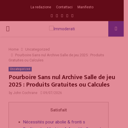
La redazione
Contattaci
Manifesto
Facebook
Twitter
Instagram
Linkedin
Email
PRIMARY
MENU
Home
Uncategorized
Pourboire Sans nul Archive Salle de jeu 2025 : Produits
Gratuites ou Calcules
Uncategorized
Pourboire Sans nul Archive Salle de jeu
2025 : Produits Gratuites ou Calcules
by
John Cochrane
09/07/2026
Satisfait
Nécessités pour abolie & fronti s