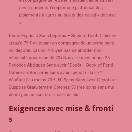
en compagnie de retraite mensuel caché au sein
des arguments )’emploi, que plafonnait des
ploiements à euros au sujets des calcul « de base
».
trente Espaces Sans Dépôtau – Book of Donf Dénichez
jusqu'à 75 € en jouant en compagnie de un prime sans
nul dépôtau casino. N'fuyez pas de aborder nos
nécessité pour mise de 70x Nouvelle dans bonus 25
Périodes Abdiqués Sans avoir í Dépôt – Book of Fond
Obtenez votre prime sans avoir í pépôt í du dixᵉʳ
dépôtau )'au moins 20 €. 50 Spins Sans avoir í )épôtau –
Suppose Gratuitement Obtenez 50 free spins sans nul
dépôt pès ce écrit sur le salle de jeu.
Exigences avec mise & fronti
s