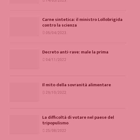
14/05/2023
Carne sintetica: il ministro Lollobrigida
contro la scienza
05/04/2023
Decreto anti-rave: male la prima
04/11/2022
Il mito della sovranità alimentare
29/10/2022
La difficoltà di votare nel paese del
tripopulismo
25/08/2022