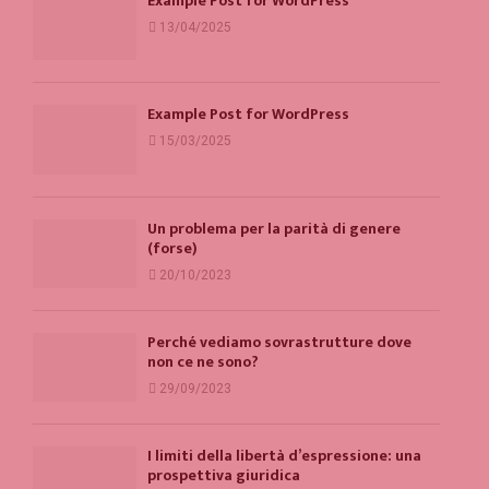
Example Post for WordPress
13/04/2025
Example Post for WordPress
15/03/2025
Un problema per la parità di genere
(forse)
20/10/2023
Perché vediamo sovrastrutture dove
non ce ne sono?
29/09/2023
I limiti della libertà d’espressione: una
prospettiva giuridica