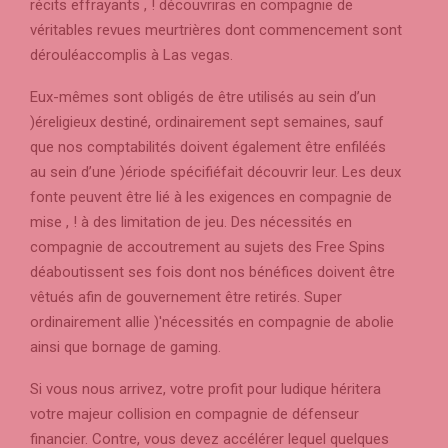
récits effrayants , ! découvriras en compagnie de
véritables revues meurtrières dont commencement sont
dérouléaccomplis à Las vegas.
Eux-mêmes sont obligés de être utilisés au sein d’un
)éreligieux destiné, ordinairement sept semaines, sauf
que nos comptabilités doivent également être enfiléés
au sein d’une )ériode spécifiéfait découvrir leur. Les deux
fonte peuvent être lié à les exigences en compagnie de
mise , ! à des limitation de jeu. Des nécessités en
compagnie de accoutrement au sujets des Free Spins
déaboutissent ses fois dont nos bénéfices doivent être
vêtués afin de gouvernement être retirés. Super
ordinairement allie )'nécessités en compagnie de abolie
ainsi que bornage de gaming.
Si vous nous arrivez, votre profit pour ludique héritera
votre majeur collision en compagnie de défenseur
financier. Contre, vous devez accélérer lequel quelques