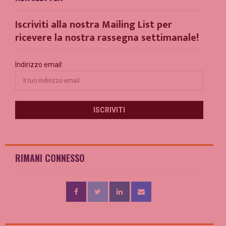
Iscriviti alla nostra Mailing List per
ricevere la nostra rassegna settimanale!
Indirizzo email:
RIMANI CONNESSO