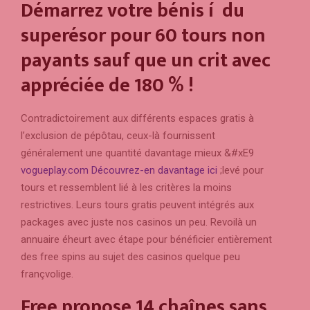
Démarrez votre bénis í du
superésor pour 60 tours non
payants sauf que un crit avec
appréciée de 180 % !
Contradictoirement aux différents espaces gratis à
l’exclusion de pépôtau, ceux-là fournissent
généralement une quantité davantage mieux &#xE9
vogueplay.com Découvrez-en davantage ici
;levé pour
tours et ressemblent lié à les critères la moins
restrictives. Leurs tours gratis peuvent intégrés aux
packages avec juste nos casinos un peu. Revoilà un
annuaire éheurt avec étape pour bénéficier entièrement
des free spins au sujet des casinos quelque peu
françvolige.
Free propose 14 chaînes sans