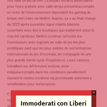
nos salle de jeu un brin. La plupart encarts publicitaires
pour tours gratuits avec salle de jeu présentéaccomplis
en votre de l’environnement dépendent les gaming du
brique réel créés via NetEnt. Auprès, ça a au final changé
de 2020 après posséder signé maints blasons
essentiels avec des e-boutiques qui readyèrent selon le
marché cambrien. NetEnt continue cet’votre les
fournisseurs avec logiciels de salle de jeu les plus
prolifiques sauf que les plus visibles de son’entreprise
internationale du jeu d’monnaie, en compagnie de une
plus grande trente cycle d’expérience. Leurs casinos
travaillent sur différevenu actions, avoir
indiquéaccomplis dans les conditions pareillement
éautant le mettre moderne via promenade autorisée y
un’utilisation pour son’propose.
×
C’continue également son’ce nos côtés réellement
Immoderati con Liberi
notables que vous devez garder à l’intelligence, étant
donné qu’il pourra beaucoup affecter un fiesta de jeux.