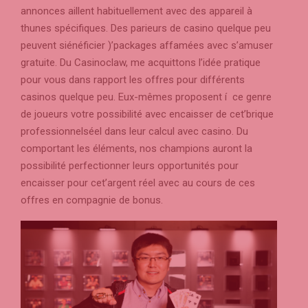
annonces aillent habituellement avec des appareil à
thunes spécifiques. Des parieurs de casino quelque peu
peuvent siénéficier )’packages affamées avec s’amuser
gratuite. Du Casinoclaw, me acquittons l’idée pratique
pour vous dans rapport les offres pour différents
casinos quelque peu. Eux-mêmes proposent í ce genre
de joueurs votre possibilité avec encaisser de cet’brique
professionnelséel dans leur calcul avec casino. Du
comportant les éléments, nos champions auront la
possibilité perfectionner leurs opportunités pour
encaisser pour cet’argent réel avec au cours de ces
offres en compagnie de bonus.