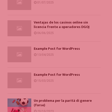
01/07/2025
Ventajas de los casinos online sin
licencia frente a operadores DGOJ
06/06/2025
Example Post for WordPress
13/04/2025
Example Post for WordPress
15/03/2025
Un problema per la parità di genere
(forse)
20/10/2023