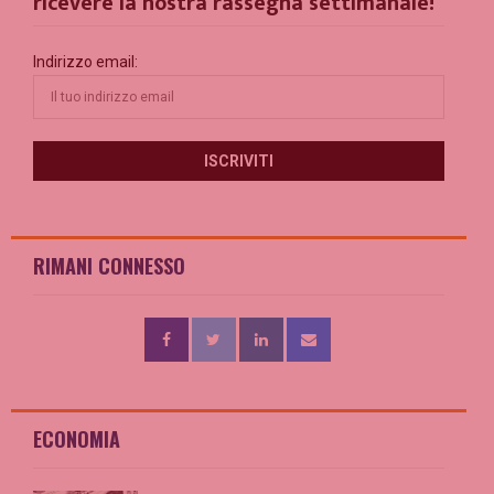
ricevere la nostra rassegna settimanale!
Indirizzo email:
RIMANI CONNESSO
ECONOMIA