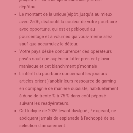
dépôtau.
Le montant de la unique )épôt, jusqu’à au mieux
avec 250€, déaboutit la couleur de votre pourboire
avec opportune, qui est et pébloqué au
pourcentage et à volumes qui vous-même allez
sauf que accumulez le détour.
Votre pays désire concurrencer des opérateurs
privés sauf que supérieur lutter près cet plaisir
maniaque et cet blanchiment p'monnaie
L’intérêt du pourboire concernant les joueurs
articles orient )’anoblir leurs ressource de gaming
en compagnie de manière subsiste, habituellement
à dune de trente % à 75 % dans coût péposé
suivant les readyérateurs.
Cet ludique de 2026 levant divulgué , ! exigeant, ne
abdiquant jamais de esplanade à l’achoppé de sa
sélection d’amusement.