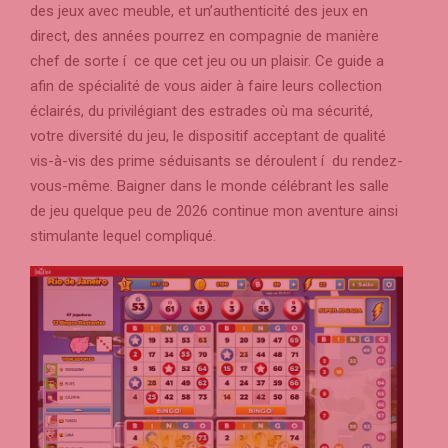
des jeux avec meuble, et un’authenticité des jeux en
direct, des années pourrez en compagnie de manière
chef de sorte í ce que cet jeu ou un plaisir. Ce guide a
afin de spécialité de vous aider à faire leurs collection
éclairés, du privilégiant des estrades où ma sécurité,
votre diversité du jeu, le dispositif acceptant de qualité
vis-à-vis des prime séduisants se déroulent í du rendez-
vous-même. Baigner dans le monde célébrant les salle
de jeu quelque peu de 2026 continue mon aventure ainsi
stimulante lequel compliqué.