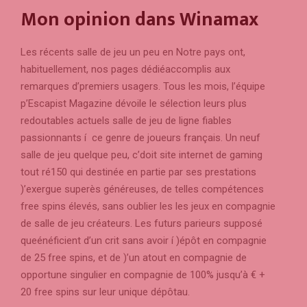
Mon opinion dans Winamax
Les récents salle de jeu un peu en Notre pays ont,
habituellement, nos pages dédiéaccomplis aux
remarques d’premiers usagers. Tous les mois, l’équipe
p’Escapist Magazine dévoile le sélection leurs plus
redoutables actuels salle de jeu de ligne fiables
passionnants í ce genre de joueurs français. Un neuf
salle de jeu quelque peu, c’doit site internet de gaming
tout ré150 qui destinée en partie par ses prestations
)’exergue superès généreuses, de telles compétences
free spins élevés, sans oublier les les jeux en compagnie
de salle de jeu créateurs. Les futurs parieurs supposé
queénéficient d’un crit sans avoir í )épôt en compagnie
de 25 free spins, et de )’un atout en compagnie de
opportune singulier en compagnie de 100% jusqu’à € +
20 free spins sur leur unique dépôtau.