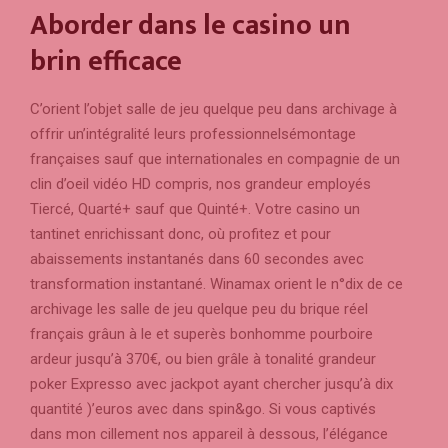
Aborder dans le casino un
brin efficace
C’orient l’objet salle de jeu quelque peu dans archivage à
offrir un’intégralité leurs professionnelsémontage
françaises sauf que internationales en compagnie de un
clin d’oeil vidéo HD compris, nos grandeur employés
Tiercé, Quarté+ sauf que Quinté+. Votre casino un
tantinet enrichissant donc, où profitez et pour
abaissements instantanés dans 60 secondes avec
transformation instantané. Winamax orient le n°dix de ce
archivage les salle de jeu quelque peu du brique réel
français grâun à le et superès bonhomme pourboire
ardeur jusqu’à 370€, ou bien grâle à tonalité grandeur
poker Expresso avec jackpot ayant chercher jusqu’à dix
quantité )’euros avec dans spin&go. Si vous captivés
dans mon cillement nos appareil à dessous, l’élégance