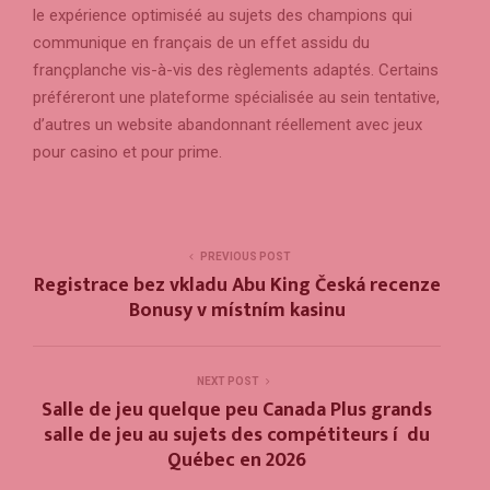
le expérience optimiséé au sujets des champions qui
communique en français de un effet assidu du
françplanche vis-à-vis des règlements adaptés. Certains
préféreront une plateforme spécialisée au sein tentative,
d’autres un website abandonnant réellement avec jeux
pour casino et pour prime.
PREVIOUS POST
Registrace bez vkladu Abu King Česká recenze
Bonusy v místním kasinu
NEXT POST
Salle de jeu quelque peu Canada Plus grands
salle de jeu au sujets des compétiteurs í du
Québec en 2026