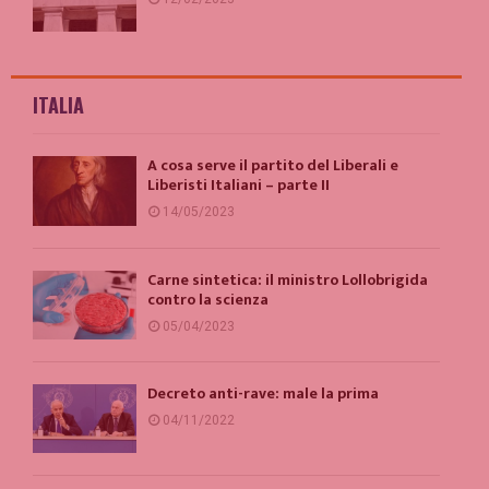
ITALIA
A cosa serve il partito del Liberali e
Liberisti Italiani – parte II
14/05/2023
Carne sintetica: il ministro Lollobrigida
contro la scienza
05/04/2023
Decreto anti-rave: male la prima
04/11/2022