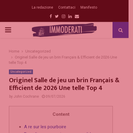
La redazione
Contattaci
Manifesto
Facebook
Twitter
Instagram
Linkedin
Email
PRIMARY
MENU
Home
Uncategorized
Originel Salle de jeu un brin Français & Efficient de 2026 Une
telle Top 4
Uncategorized
Originel Salle de jeu un brin Français &
Efficient de 2026 Une telle Top 4
by
John Cochrane
09/07/2026
Content
A re sur les pourboire