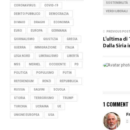
SOSTENIBILITÀ
CORONAVIRUS
COVID-19
VERDI LIBERALI
DEBITO PUBBLICO
DEMOCRAZIA
DI MAIO
DRAGHI
ECONOMIA
EURO
EUROPA
GERMANIA
PREVIOUS POS
L’ultima di 
GIORNALISMO
GIUSTIZIA
GRECIA
Dalla Siria i
GUERRA
IMMIGRAZIONE
ITALIA
LEGA NORD
LIBERALISMO
LIBERTÀ
M5S
MERKEL
OCCIDENTE
PD
POLITICA
POPULISMO
PUTIN
REFERENDUM
RENZI
REPUBBLICA
RUSSIA
SALVINI
SCUOLA
STORIA
TERRORISMO
TRUMP
1 COMMENT
TURCHIA
UCRAINA
UE
F
UNIONE EUROPEA
USA