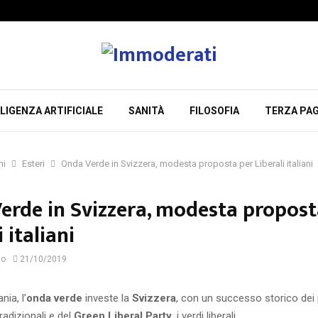
LIGENZA ARTIFICIALE
SANITÀ
FILOSOFIA
TERZA PAG
ni
Esteri
Onda Verde in Svizzera, modesta proposta per Liberali italiani
erde in Svizzera, modesta propost
i italiani
io
21/10/2019
ia, l’
onda verde
investe la
Svizzera
, con un successo storico dei p
radizionali e del
Green Liberal Party
, i verdi liberali.