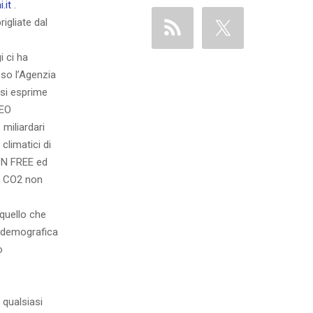
.it
.
igliate dal
i ci ha
sso l’Agenzia
 si esprime
NEO
miliardari
climatici di
ON FREE ed
a CO2 non
 quello che
a demografica
o
 qualsiasi