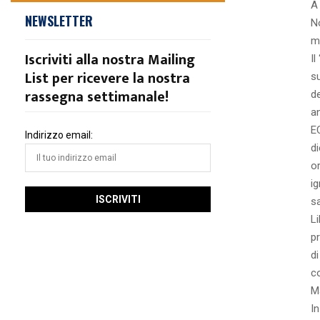
A
NEWSLETTER
No
m
Iscriviti alla nostra Mailing
Il
List per ricevere la nostra
s
rassegna settimanale!
d
a
E
Indirizzo email:
di
o
i
sa
Li
p
di
c
M
I