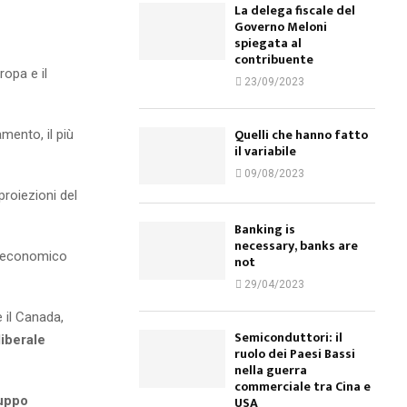
La delega fiscale del
Governo Meloni
spiegata al
contribuente
ropa e il
23/09/2023
Quelli che hanno fatto
amento, il più
il variabile
09/08/2023
proiezioni del
Banking is
necessary, banks are
po economico
not
29/04/2023
 il Canada,
Semiconduttori: il
liberale
ruolo dei Paesi Bassi
nella guerra
commerciale tra Cina e
luppo
USA