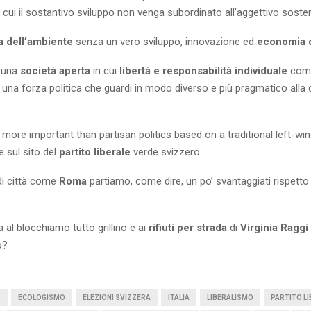
 cui il sostantivo sviluppo non venga subordinato all’aggettivo sosten
a dell’ambiente
senza un vero sviluppo, innovazione ed
economia d
 una
società aperta
in cui
libertà e responsabilità individuale
compl
una forza politica che guardi in modo diverso e più pragmatico alla
 more important than partisan politics based on a traditional left-wi
ge sul sito del
partito liberale
verde svizzero.
di città come
Roma
partiamo, come dire, un po’ svantaggiati rispetto a
a al blocchiamo tutto grillino e ai
rifiuti per strada
di
Virginia Raggi
o?
O
ECOLOGISMO
ELEZIONI SVIZZERA
ITALIA
LIBERALISMO
PARTITO L