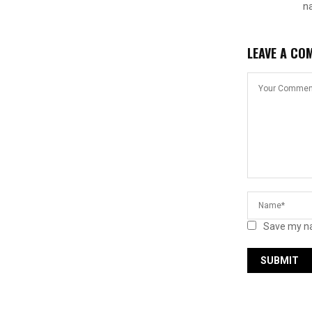
na
LEAVE A CO
Save my na