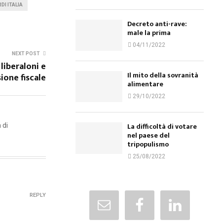
DI ITALIA
Decreto anti-rave:
male la prima
04/11/2022
NEXT POST
 liberaloni e
Il mito della sovranità
sione fiscale
alimentare
29/10/2022
La difficoltà di votare
 di
nel paese del
tripopulismo
25/08/2022
REPLY