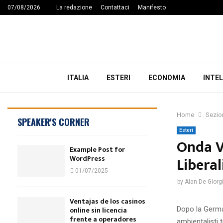
07/08/2026
La redazione
Contattaci
Manifesto
ITALIA
ESTERI
ECONOMIA
INTEL
Home
Sezio
SPEAKER'S CORNER
Esteri
Onda V
Example Post for
WordPress
Liberal
01/07/2025
by
Alan De Giorg
Ventajas de los casinos
Dopo la German
online sin licencia
frente a operadores
ambientalisti t