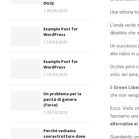
DGOJ
06/06/2025
Una vittoria tr
L’onda verde 
Example Post for
dibattito che 
WordPress
13/04/2025
Un successo p
alto rialzo in 
Example Post for
WordPress
Occhio però c
voto, ieri ser
15/03/2025
Il
Green Liber
Un problema per la
che non venga
parità di genere
(forse)
Ecco. Visto ci
20/10/2023
facciamo una m
alternativa a
Perché vediamo
sovrastrutture dove
Guardando un a