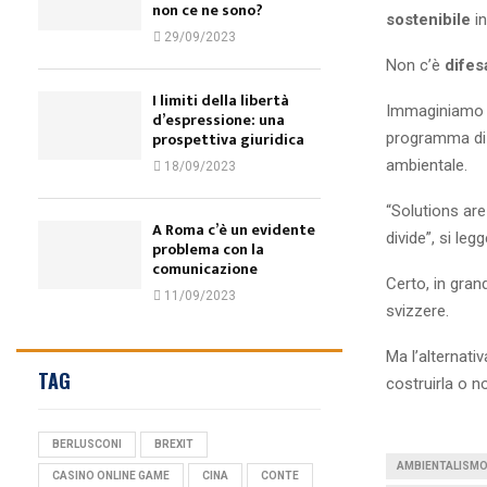
non ce ne sono?
sostenibile
in
29/09/2023
Non c’è
difes
I limiti della libertà
Immaginiamo
d’espressione: una
prospettiva giuridica
programma di 
ambientale.
18/09/2023
“Solutions are
A Roma c’è un evidente
divide”, si leg
problema con la
comunicazione
Certo, in gran
11/09/2023
svizzere.
Ma l’alternativ
TAG
costruirla o n
BERLUSCONI
BREXIT
AMBIENTALISM
CASINO ONLINE GAME
CINA
CONTE