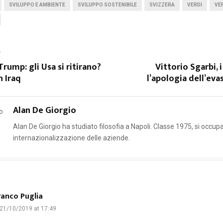
SVILUPPO E AMBIENTE
SVILUPPO SOSTENIBILE
SVIZZERA
VERDI
VER
T
Trump: gli Usa si ritirano?
Vittorio Sgarbi, i
n Iraq
l’apologia dell’eva
Alan De Giorgio
Alan De Giorgio ha studiato filosofia a Napoli. Classe 1975, si occupa
internazionalizzazione delle aziende.
ranco Puglia
21/10/2019 at 17:49