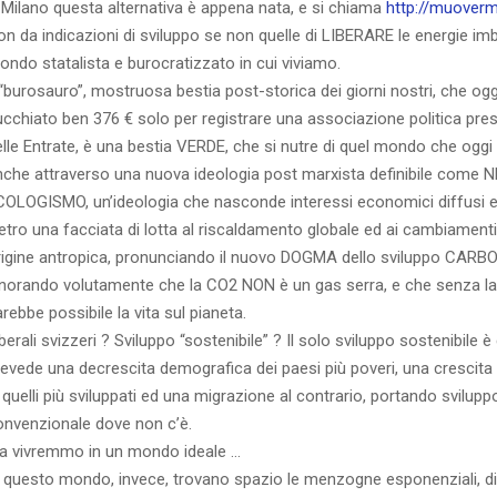
 Milano questa alternativa è appena nata, e si chiama
http://muovermi
n da indicazioni di sviluppo se non quelle di LIBERARE le energie imbr
ondo statalista e burocratizzato in cui viviamo.
 “burosauro”, mostruosa bestia post-storica dei giorni nostri, che ogg
ucchiato ben 376 € solo per registrare una associazione politica pre
elle Entrate, è una bestia VERDE, che si nutre di quel mondo che oggi
nche attraverso una nuova ideologia post marxista definibile come 
COLOGISMO, un’ideologia che nasconde interessi economici diffusi e 
etro una facciata di lotta al riscaldamento globale ed ai cambiamenti 
rigine antropica, pronunciando il nuovo DOGMA dello sviluppo CARB
gnorando volutamente che la CO2 NON è un gas serra, e che senza l
rebbe possibile la vita sul pianeta.
berali svizzeri ? Sviluppo “sostenibile” ? Il solo sviluppo sostenibile è
revede una decrescita demografica dei paesi più poveri, una crescit
 quelli più sviluppati ed una migrazione al contrario, portando svilupp
onvenzionale dove non c’è.
a vivremmo in un mondo ideale …
n questo mondo, invece, trovano spazio le menzogne esponenziali, di