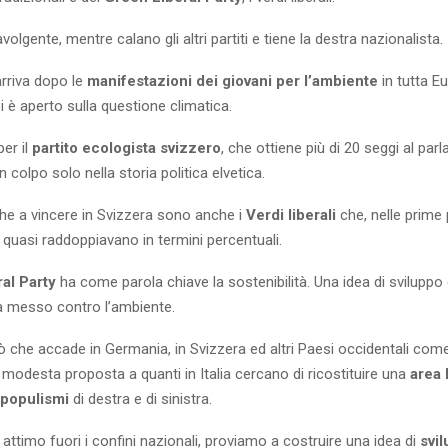
avolgente, mentre calano gli altri partiti e tiene la destra nazionalista.
arriva dopo le
manifestazioni dei giovani per l’ambiente
in tutta Eu
si è aperto sulla questione climatica.
er il
partito ecologista svizzero
, che ottiene più di 20 seggi al parl
un colpo solo nella storia politica elvetica.
he a vincere in Svizzera sono anche i
Verdi liberali
che, nelle prime 
a, quasi raddoppiavano in termini percentuali.
al Party
ha come parola chiave la sostenibilità. Una idea di svilup
 messo contro l’ambiente.
ò che accade in Germania, in Svizzera ed altri Paesi occidentali come
odesta proposta a quanti in Italia cercano di ricostituire una
area 
i populismi
di destra e di sinistra.
ttimo fuori i confini nazionali, proviamo a costruire una idea di
svi