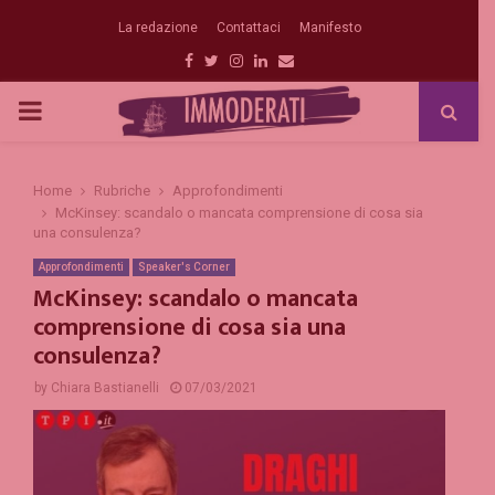
La redazione
Contattaci
Manifesto
Facebook
Twitter
Instagram
Linkedin
Email
PRIMARY
MENU
Home
Rubriche
Approfondimenti
McKinsey: scandalo o mancata comprensione di cosa sia
una consulenza?
Approfondimenti
Speaker's Corner
McKinsey: scandalo o mancata
comprensione di cosa sia una
consulenza?
by
Chiara Bastianelli
07/03/2021