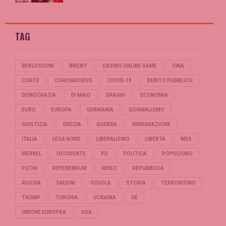
TAG
BERLUSCONI
BREXIT
CASINO ONLINE GAME
CINA
CONTE
CORONAVIRUS
COVID-19
DEBITO PUBBLICO
DEMOCRAZIA
DI MAIO
DRAGHI
ECONOMIA
EURO
EUROPA
GERMANIA
GIORNALISMO
GIUSTIZIA
GRECIA
GUERRA
IMMIGRAZIONE
ITALIA
LEGA NORD
LIBERALISMO
LIBERTÀ
M5S
MERKEL
OCCIDENTE
PD
POLITICA
POPULISMO
PUTIN
REFERENDUM
RENZI
REPUBBLICA
RUSSIA
SALVINI
SCUOLA
STORIA
TERRORISMO
TRUMP
TURCHIA
UCRAINA
UE
UNIONE EUROPEA
USA