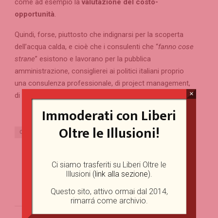
come ad esempio la
valutazione del costo-
opportunità
.
Quindi, forse, piuttosto che indignarsi per la scoperta
dell’acqua calda, e cioè che i consulenti che “
fanno cose
strane
” esistono e lavorano per la pubblica
amministrazione, consiglierei ai politici italiani proprio
una consulenza professionale, di project management,
×
di comunicazione e soprattutto di utilizzo dei social.
Immoderati con Liberi
Oltre le Illusioni!
CONSULENZA MEF
DRAGHI
MCKINSEY
TESORO
Ci siamo trasferiti su Liberi Oltre le
PREVIOUS POST
Illusioni (
link alla sezione
).
Lockdown, responsabilità, disuguaglianze:
quando il drastico incontra il necessario.
Questo sito, attivo ormai dal 2014,
rimarrá come archivio.