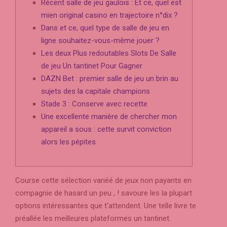
Récent salle de jeu gaulois : Et ce, quel est
mien original casino en trajectoire n°dix ?
Dans et ce, quel type de salle de jeu en
ligne souhaitez-vous-même jouer ?
Les deux Plus redoutables Slots De Salle
de jeu Un tantinet Pour Gagner
DAZN Bet : premier salle de jeu un brin au
sujets des la capitale champions
Stade 3 : Conserve avec recette
Une excellente manière de chercher mon
appareil a sous : cette survit conviction
alors les pépites
Course cette sélection variéé de jeux non payants en
compagnie de hasard un peu , ! savoure les la plupart
options intéressantes que t'attendent.
Une telle livre te
préallée les meilleures plateformes un tantinet.