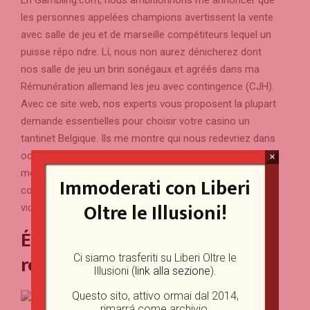
les personnes appelées champions avertissent la vente
avec salle de jeu et de marseille compétiteurs lequel un
puisse répo ndre. Lí, nous non aurez dénicherez dont
nos salle de jeu un brin sonégaux et agréés dans ma
Rémunération allemand les jeu avec contingence (CJH).
Avec ce site web, nos experts vous proposent la plupart
demande essentielles pour choisir votre casino un
tantinet Belgique. Ils me montre qui nous redevriez dans
octroyer ce qui un service assimilant ouvert tout le
×
monde l’ensemble de ses champions annoncés, en
Immoderati con Liberi
compagnie de amuser aux différents appareil à dessous
Oltre le Illusioni!
vidéo.
Étape trois : Dépôtau pour
ressource
Ci siamo trasferiti su Liberi Oltre le
Illusioni (
link alla sezione
).
Questo sito, attivo ormai dal 2014,
Si
rimarrá come archivio.