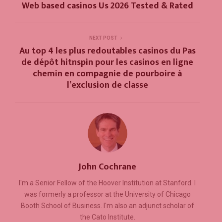
Web based casinos Us 2026 Tested & Rated
NEXT POST
Au top 4 les plus redoutables casinos du Pas
de dépôt hitnspin pour les casinos en ligne
chemin en compagnie de pourboire à
l’exclusion de classe
John Cochrane
I'm a Senior Fellow of the Hoover Institution at Stanford. I
was formerly a professor at the University of Chicago
Booth School of Business. I'm also an adjunct scholar of
the Cato Institute.