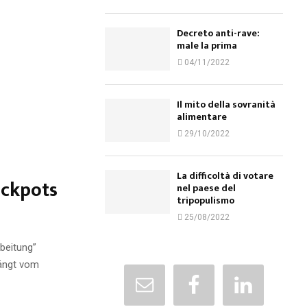
Decreto anti-rave:
male la prima
04/11/2022
Il mito della sovranità
alimentare
29/10/2022
La difficoltà di votare
ackpots
nel paese del
tripopulismo
25/08/2022
beitung”
hängt vom