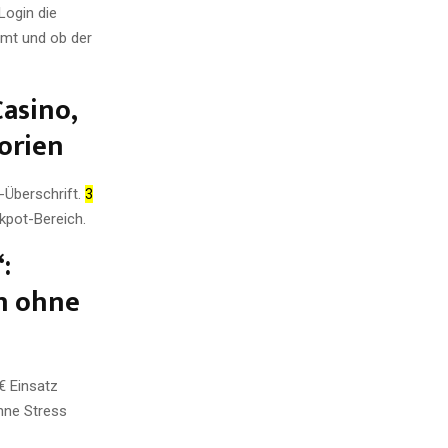
Login die
mmt und ob der
asino,
orien
”-Überschrift.
3
kpot-Bereich.
:
en ohne
€ Einsatz
ohne Stress