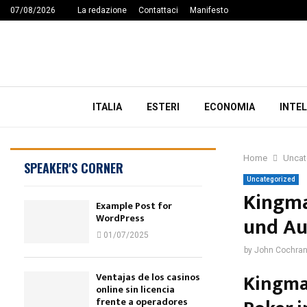
07/08/2026
La redazione
Contattaci
Manifesto
ITALIA
ESTERI
ECONOMIA
INTEL
Home
Uncat
SPEAKER'S CORNER
Uncategorized
Kingmak
Example Post for
WordPress
und Au
01/07/2025
by
John Cochra
Kingmak
Ventajas de los casinos
online sin licencia
frente a operadores