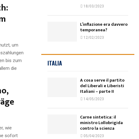
h:
18/03/2023
im
L’inflazione era davvero
temporanea?
12/02/2023
nutzt, um
uszahlungen
en bis zum
ITALIA
allem die
A cosa serve il partito
del Liberali e Liberisti
no,
Italiani – parte II
räge
14/05/2023
Carne sintetica: il
ministro Lollobrigida
contro la scienza
r, wie
ne sofort
05/04/2023