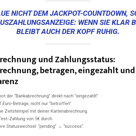
AUE NICHT DEM JACKPOT-COUNTDOWN, 
USZAHLUNGSANZEIGE: WENN SIE KLAR B
BLEIBT AUCH DER KOPF RUHIG.
rechnung und Zahlungsstatus:
echnung, betragen, eingezahlt und
arenz
ot der “Bankabrechnung” direkt nach “eingezahlt”.
uf
Euro
-Beträge, nicht nur “betroffen”.
he Zeitstempel mit deiner Kartenabrechnung.
Test-Zahlung von 5€ durch.
iere Statuswechsel: “pending” → “success”.