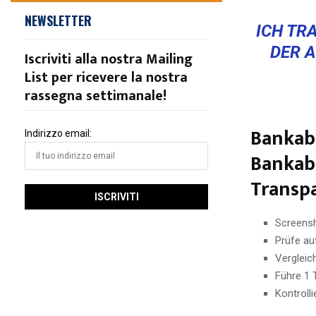
NEWSLETTER
ICH TR
DER A
Iscriviti alla nostra Mailing
List per ricevere la nostra
rassegna settimanale!
Bankab
Indirizzo email:
Bankabr
Transp
Screensh
Prüfe a
Vergleic
Führe 1 
Kontroll