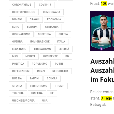
Frust.
10€
war
CORONAVIRUS
COVID-19
DEBITO PUBBLICO
DEMOCRAZIA
DI MAIO
DRAGHI
ECONOMIA
EURO
EUROPA
GERMANIA
GIORNALISMO
GIUSTIZIA
GRECIA
GUERRA
IMMIGRAZIONE
ITALIA
LEGA NORD
LIBERALISMO
LIBERTÀ
M5S
MERKEL
OCCIDENTE
PD
Auszah
POLITICA
POPULISMO
PUTIN
Auszahl
REFERENDUM
RENZI
REPUBBLICA
im Fok
RUSSIA
SALVINI
SCUOLA
STORIA
TERRORISMO
TRUMP
Bei der erste
TURCHIA
UCRAINA
UE
steht.
3 Tage
b
UNIONE EUROPEA
USA
Betrag ab.