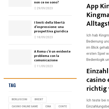
non ce ne sono?
App Kin
29/09/2023
Kingma
Alltags
I limiti della libertà
d’espressione: una
prospettiva giuridica
Ich hab Kingm
18/09/2023
Bedienung und
im Blick geha
A Roma c’è un evidente
ersten Spiel w
problema con la
Bedienlogik un
comunicazione
11/09/2023
Einzahl
casino 
TAG
richtig
Ich teste bei 
BERLUSCONI
BREXIT
Einzahlungsbet
CASINO ONLINE GAME
CINA
CONTE