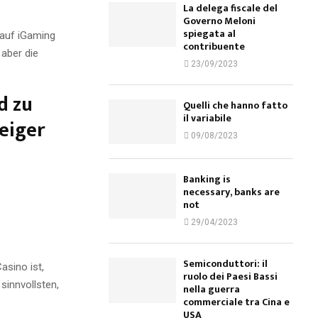
La delega fiscale del
Governo Meloni
spiegata al
 auf iGaming
contribuente
 aber die
23/09/2023
d zu
Quelli che hanno fatto
il variabile
teiger
09/08/2023
Banking is
necessary, banks are
not
29/04/2023
Semiconduttori: il
asino ist,
ruolo dei Paesi Bassi
sinnvollsten,
nella guerra
commerciale tra Cina e
USA