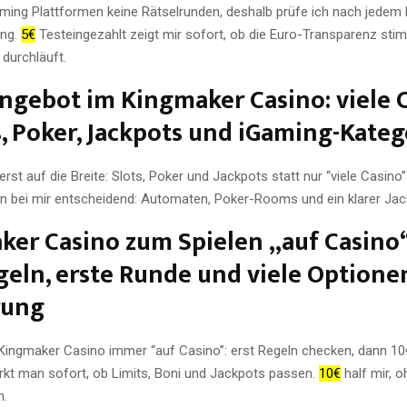
Gaming Plattformen keine Rätselrunden, deshalb prüfe ich nach jedem 
ng.
5€
Testeingezahlt zeigt mir sofort, ob die Euro-Transparenz sti
durchläuft.
ngebot im Kingmaker Casino: viele C
, Poker, Jackpots und iGaming-Kateg
rst auf die Breite: Slots, Poker und Jackpots statt nur “viele Casino
n bei mir entscheidend: Automaten, Poker-Rooms und ein klarer Jac
er Casino zum Spielen „auf Casino“
geln, erste Runde und viele Option
rung
i Kingmaker Casino immer “auf Casino”: erst Regeln checken, dann 10
rkt man sofort, ob Limits, Boni und Jackpots passen.
10€
half mir, 
n.