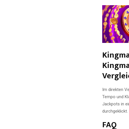
Kingmak
Kingmak
Verglei
Im direkten V
Tempo und Kla
Jackpots in e
durchgeklickt.
FAQ