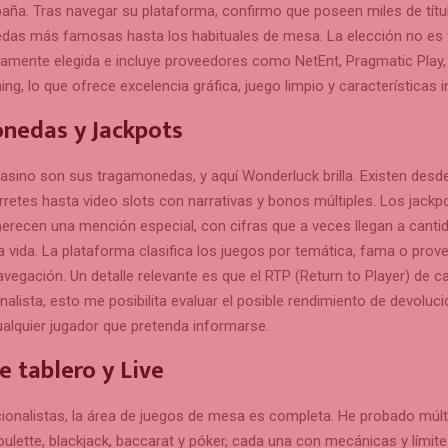
paña. Tras navegar su plataforma, confirmo que poseen miles de títu
das más famosas hasta los habituales de mesa. La elección no es f
amente elegida e incluye proveedores como NetEnt, Pragmatic Play, 
ng, lo que ofrece excelencia gráfica, juego limpio y características 
nedas y Jackpots
casino son sus tragamonedas, y aquí Wonderluck brilla. Existen desd
rretes hasta video slots con narrativas y bonos múltiples. Los jackp
erecen una mención especial, con cifras que a veces llegan a canti
 vida. La plataforma clasifica los juegos por temática, fama o prove
navegación. Un detalle relevante es que el RTP (Return to Player) de c
alista, esto me posibilita evaluar el posible rendimiento de devoluci
ualquier jugador que pretenda informarse.
e tablero y Live
cionalistas, la área de juegos de mesa es completa. He probado múlt
oulette, blackjack, baccarat y póker, cada una con mecánicas y límit