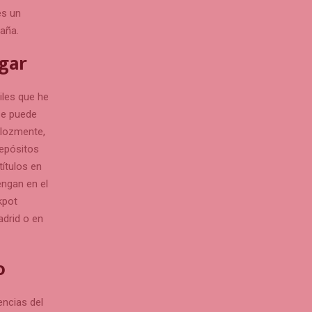
es un
aña.
ugar
iles que he
se puede
elozmente,
depósitos
ítulos en
engan en el
kpot
adrid o en
o
encias del