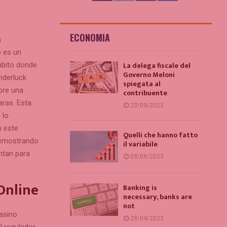
ECONOMIA
n
o es un
La delega fiscale del
mbito donde
Governo Meloni
nderluck
spiegata al
bre una
contribuente
aras. Esta
23/09/2023
 lo
n este
Quelli che hanno fatto
 demostrando
il variabile
ntan para
09/08/2023
Online
Banking is
necessary, banks are
not
asino
29/04/2023
l regulador