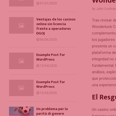
Wonder
01/07/2025
by
John Cochra
Ventajas de los casinos
Tras revisar 
online sin licencia
Wonderluck Ca
frente a operadores
DGOJ
complemento, e
los jugadores
06/06/2025
presenta un c
plataforma de 
Example Post for
WordPress
integridad no 
fundamental: l
13/04/2025
análisis, exp
que protecció
Example Post for
una experienci
WordPress
El Resg
15/03/2025
Un problema per la
Un casino onl
parità di genere
funciona con l