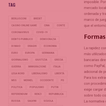
imposible. Por
TAG
mercado local
ordenada y tr
BERLUSCONI
BREXIT
marco de juego
que el entorno
CASINO ONLINE GAME
CINA
CONTE
CORONAVIRUS
COVID-19
Formas 
DEBITO PUBBLICO
DEMOCRAZIA
DI MAIO
DRAGHI
ECONOMIA
La rapidez co
EURO
EUROPA
GERMANIA
más utilizados
bancarias dire
GIORNALISMO
GIUSTIZIA
GRECIA
como PayPal, S
GUERRA
IMMIGRAZIONE
ITALIA
adicional de p
LEGA NORD
LIBERALISMO
LIBERTÀ
Para los extr
M5S
MERKEL
OCCIDENTE
PD
con procedimi
POLITICA
POPULISMO
PUTIN
exige cargar 
REFERENDUM
RENZI
REPUBBLICA
sobre todo con
La normativa d
RUSSIA
SALVINI
SCUOLA