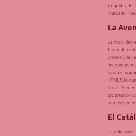
y equilibrado.
marcador clav
La Aven
La movilidad 
testeado en i
obtener); la v
las opciones s
hasta el sopo
HTML5, lo que 
móvil. Puedes 
progresivo co
una terraza e
El Catá
La colección 