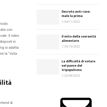
Decreto anti-rave:
male la prima
04/11/2022
n modo
tata con
ale. Il video
Il mito della sovranità
alimentare
disposti in
29/10/2022
ing si adatta
me la “vista
La difficoltà di votare
nel paese del
tripopulismo
25/08/2022
lità
ontend di