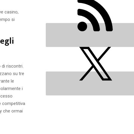
ve casino,
tempo si
egli
di riscontri.
izzano su tre
rante le
colarmente i
accesso
e competitiva
ty che ormai