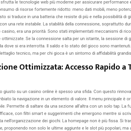
sfrutta le tecnologie web più moderne per assicurare performance el
onsumo di risorse fortemente ridotto: meno dati mobili, meno potenz
sto si traduce in una batteria che resiste di più e nella possibilità di
con una rete instabile. La stabilità della connessione, soprattutto dur
ve casino, era una priorità. Sono stati implementati meccanismi di ri
ottimizzate. Se la connessione salta per un istante, la sessione di 
 dove si era interrotta. Il saldo e lo stato del gioco sono mantenuti
ttaglio tecnico, ma per chi gioca è un sintomo di affidabilità grandi
ione Ottimizzata: Accesso Rapido a T
oco giusto su un casino online è spesso una sfida. Con questo rinnov
iato la navigazione in un elemento di valore. Il menu principale è 
ile. Permette di saltare da una sezione all’altra con un solo tap. La f
efficace, con filtri smart e suggerimenti che emergono mentre si scriv
a nell’organizzazione dei giochi. La homepage non è più fissa. Si tr
, proponendo non solo le ultime aggiunte e le slot più popolari, ma