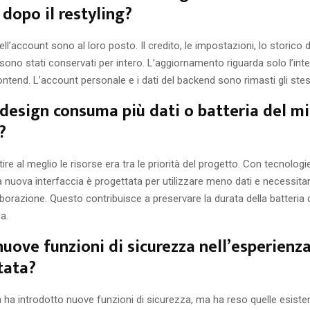
 dopo il restyling?
i dell’account sono al loro posto. Il credito, le impostazioni, lo storico
e sono stati conservati per intero. L’aggiornamento riguarda solo l’inte
ontend. L’account personale e i dati del backend sono rimasti gli stess
 design consuma più dati o batteria del m
?
tire al meglio le risorse era tra le priorità del progetto. Con tecnologi
a nuova interfaccia è progettata per utilizzare meno dati e necessit
borazione. Questo contribuisce a preservare la durata della batteria d
a.
nuove funzioni di sicurezza nell’esperienz
tata?
on ha introdotto nuove funzioni di sicurezza, ma ha reso quelle esisten