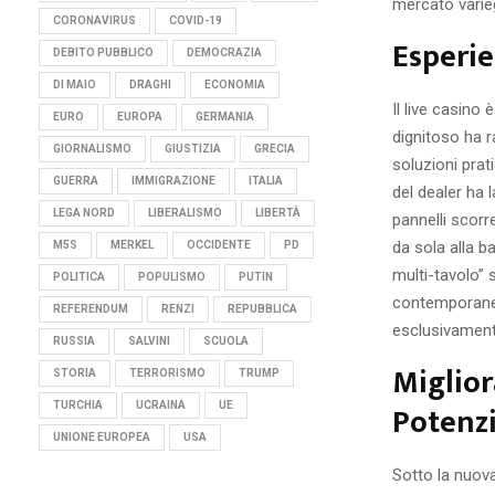
mercato varie
CORONAVIRUS
COVID-19
Esperie
DEBITO PUBBLICO
DEMOCRAZIA
DI MAIO
DRAGHI
ECONOMIA
Il live casino 
EURO
EUROPA
GERMANIA
dignitoso ha r
GIORNALISMO
GIUSTIZIA
GRECIA
soluzioni prat
GUERRA
IMMIGRAZIONE
ITALIA
del dealer ha l
LEGA NORD
LIBERALISMO
LIBERTÀ
pannelli scorr
da sola alla ba
M5S
MERKEL
OCCIDENTE
PD
multi-tavolo” 
POLITICA
POPULISMO
PUTIN
contemporanea
REFERENDUM
RENZI
REPUBBLICA
esclusivament
RUSSIA
SALVINI
SCUOLA
Miglior
STORIA
TERRORISMO
TRUMP
Potenz
TURCHIA
UCRAINA
UE
UNIONE EUROPEA
USA
Sotto la nuova