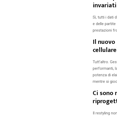
invariati
Sì, tutti i dat
e delle partit
prestazioni fr
Il nuovo
cellulare
Tutt’altro. Ges
performanti, l
potenza di ela
mentre si gioc
Ci sono 
riproget
Il restyling n