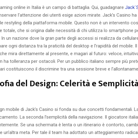
aming online in Italia è un campo di battaglia. Qui, guadagnare
Jack`S
servare l’attenzione dei utenti esige azioni mirate. Jack’s Casino ha
ale restyling della piattaforma mobile. Questo non è un intervento co
e totale, che si origina dalle necessità di chi utilizza lo smartphone p
n un nazione dove la gran parte degli accessi si realizza da cellulare
re ogni distanza tra la praticità del desktop e l’rapidità del mobile. Il
 che mira direttamente al presente, e magari al futuro: veloce, intuiti
on ha tolleranza per ostacoli. Per un pubblico italiano sempre più pre
lari costituiscono il discrimine tra una sessione breve e l’allontaname
sofia del Design: Celerità e Semplicità
ign mobile di Jack’s Casino si fonda su due concetti fondamentali. L
ricamento. La seconda l’semplicità della navigazione. Il giocatore ita
ntemente. Se una schermata è lenta o un itinerario è contorto, camb
un’altra meta. Per tale il team ha adottato un atteggiamento radica