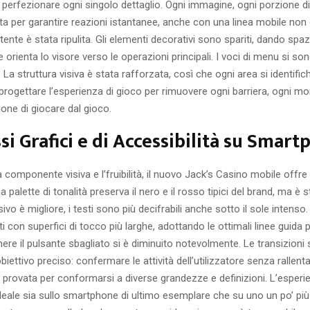
 perfezionare ogni singolo dettaglio. Ogni immagine, ogni porzione d
ta per garantire reazioni istantanee, anche con una linea mobile non 
utente è stata ripulita. Gli elementi decorativi sono spariti, dando spa
 orienta lo visore verso le operazioni principali. I voci di menu si son
 La struttura visiva è stata rafforzata, così che ogni area si identifich
 riprogettare l’esperienza di gioco per rimuovere ogni barriera, ogni 
zione di giocare dal gioco.
si Grafici e di Accessibilità su Smar
componente visiva e l’fruibilità, il nuovo Jack’s Casino mobile offre
palette di tonalità preserva il nero e il rosso tipici del brand, ma è s
sivo è migliore, i testi sono più decifrabili anche sotto il sole intenso.
ti con superfici di tocco più larghe, adottando le ottimali linee guida pe
mere il pulsante sbagliato si è diminuito notevolmente. Le transizion
iettivo preciso: confermare le attività dell’utilizzatore senza rallent
 provata per conformarsi a diverse grandezze e definizioni. L’esperi
eale sia sullo smartphone di ultimo esemplare che su uno un po’ più