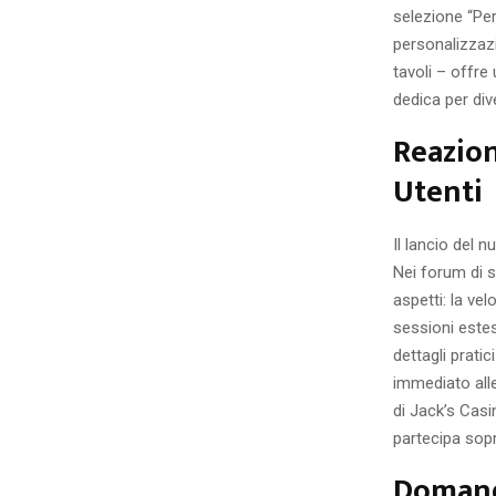
selezione “Per
personalizzazi
tavoli – offre
dedica per dive
Reazion
Utenti
Il lancio del n
Nei forum di s
aspetti: la vel
sessioni estes
dettagli pratic
immediato all
di Jack’s Cas
partecipa sopr
Domand