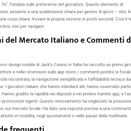
 Te”, fondata sulle preferenze del giocatore. Questo elemento di
one, assieme a una suddivisione chiara per genere di gioco – slot, li
 una cosa chiara: trovare la propria sezione in pochi secondi. Così il 
rtirsi, non per navigare.
i del Mercato Italiano e Commenti d
uovo design mobile di Jack’s Casino in Italia ha raccolto un primo giro 
ettore e nelle recensioni sulle app store, i commenti positivi si focal
ocità riscontrata, la navigazione semplificata e l’affidabilità tecnica du
e. I giocatori italiani, che hanno standard alti, hanno osservato parti
i. Hanno gradito la rapidità nei depositi e nei prelievi tramite app, e l’
e promozioni vigenti. Questo rinnovamento ha migliorato la posizion
ino sul mercato locale. Ha dato una risposta precisa a una communi
attutto in mobilità, negli spostamenti o nelle pause della mattinata.
e frequenti