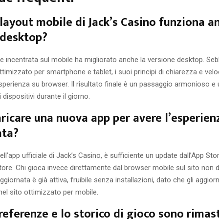
 layout mobile di Jack’s Casino funziona a
 desktop?
 incentrata sul mobile ha migliorato anche la versione desktop. Seb
ttimizzato per smartphone e tablet, i suoi principi di chiarezza e velo
’esperienza su browser. Il risultato finale è un passaggio armonioso e
i dispositivi durante il giorno.
ricare una nuova app per avere l’esperien
ata?
dell’app ufficiale di Jack’s Casino, è sufficiente un update dall’App Sto
ore. Chi gioca invece direttamente dal browser mobile sul sito non d
aggiornata è già attiva, fruibile senza installazioni, dato che gli aggi
 nel sito ottimizzato per mobile.
referenze e lo storico di gioco sono rimas