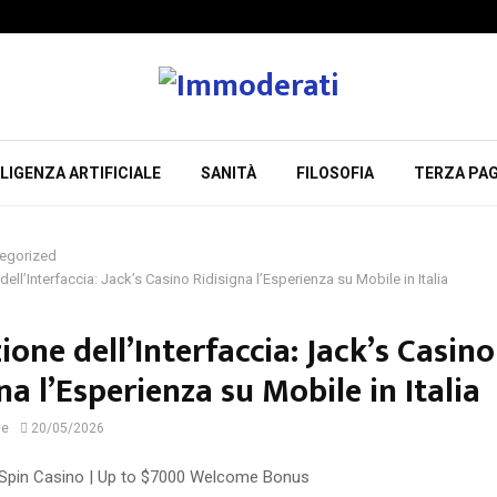
LIGENZA ARTIFICIALE
SANITÀ
FILOSOFIA
TERZA PAG
egorized
dell’Interfaccia: Jack’s Casino Ridisigna l’Esperienza su Mobile in Italia
ione dell’Interfaccia: Jack’s Casino
na l’Esperienza su Mobile in Italia
ne
20/05/2026