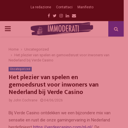
La redazione
Contattaci
Manifesto
Facebook
Twitter
Instagram
Linkedin
Email
PRIMARY
MENU
Home
Uncategorized
Het plezier van spelen en gemoedsrust voor inwoners van
Nederland bij Verde Casino
Uncategorized
Het plezier van spelen en
gemoedsrust voor inwoners van
Nederland bij Verde Casino
by
John Cochrane
04/06/2026
Bij Verde Casino ontdekken we een bijzondere mix van
sensatie en rust die onze gamingervaring in Nederland
herdefinieert
https://verdeecasino.com/nl-nl/
. De