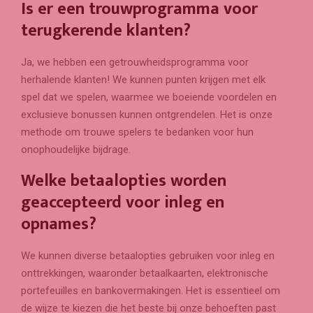
Is er een trouwprogramma voor
terugkerende klanten?
Ja, we hebben een getrouwheidsprogramma voor
herhalende klanten! We kunnen punten krijgen met elk
spel dat we spelen, waarmee we boeiende voordelen en
exclusieve bonussen kunnen ontgrendelen. Het is onze
methode om trouwe spelers te bedanken voor hun
onophoudelijke bijdrage.
Welke betaalopties worden
geaccepteerd voor inleg en
opnames?
We kunnen diverse betaalopties gebruiken voor inleg en
onttrekkingen, waaronder betaalkaarten, elektronische
portefeuilles en bankovermakingen. Het is essentieel om
de wijze te kiezen die het beste bij onze behoeften past