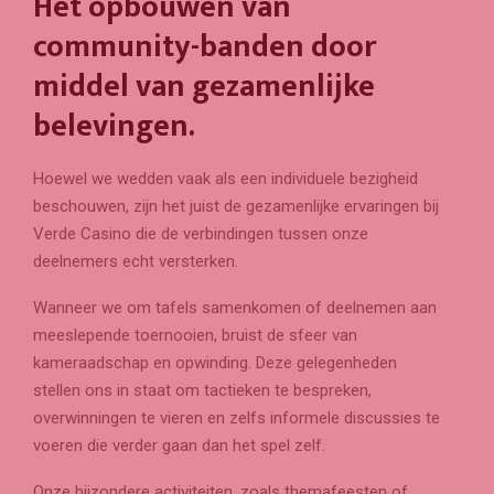
Het opbouwen van
community-banden door
middel van gezamenlijke
belevingen.
Hoewel we wedden vaak als een individuele bezigheid
beschouwen, zijn het juist de gezamenlijke ervaringen bij
Verde Casino die de verbindingen tussen onze
deelnemers echt versterken.
Wanneer we om tafels samenkomen of deelnemen aan
meeslepende toernooien, bruist de sfeer van
kameraadschap en opwinding. Deze gelegenheden
stellen ons in staat om tactieken te bespreken,
overwinningen te vieren en zelfs informele discussies te
voeren die verder gaan dan het spel zelf.
Onze bijzondere activiteiten, zoals themafeesten of