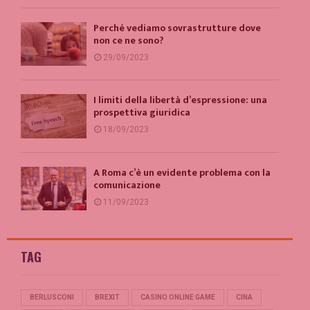
Perché vediamo sovrastrutture dove
non ce ne sono?
29/09/2023
I limiti della libertà d’espressione: una
prospettiva giuridica
18/09/2023
A Roma c’è un evidente problema con la
comunicazione
11/09/2023
TAG
BERLUSCONI
BREXIT
CASINO ONLINE GAME
CINA