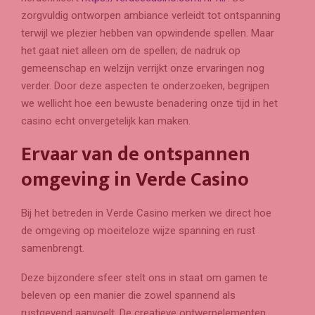
zorgvuldig ontworpen ambiance verleidt tot ontspanning
terwijl we plezier hebben van opwindende spellen. Maar
het gaat niet alleen om de spellen; de nadruk op
gemeenschap en welzijn verrijkt onze ervaringen nog
verder. Door deze aspecten te onderzoeken, begrijpen
we wellicht hoe een bewuste benadering onze tijd in het
casino echt onvergetelijk kan maken.
Ervaar van de ontspannen
omgeving in Verde Casino
Bij het betreden in Verde Casino merken we direct hoe
de omgeving op moeiteloze wijze spanning en rust
samenbrengt.
Deze bijzondere sfeer stelt ons in staat om gamen te
beleven op een manier die zowel spannend als
rustgevend aanvoelt. De creatieve ontwerpelementen