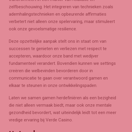
zelfbeschouwing. Het integreren van technieken zoals
ademhalingstechnieken en opbeurende affirmaties
verbetert niet alleen onze spelervaring, maar stimuleert
ook onze gevoelsmatige resilience.
Deze opzettelijke aanpak stelt ons in staat om van
successen te genieten en verliezen met respect te
accepteren, waardoor onze band met wedijver
fundamenteel verandert. Bovendien kunnen we settings
creëren die welbevinden bevorderen door in
communicatie te gaan over verantwoord gamen en
elkaar te steunen in onze ontwikkelingspaden.
Laten we samen gamen herdefiniëren als een bezigheid
die niet alleen vermaak biedt, maar ook onze mentale
gezondheid bevordert, wat uiteindelijk leidt tot een meer
vredige ervaring bij Verde Casino.