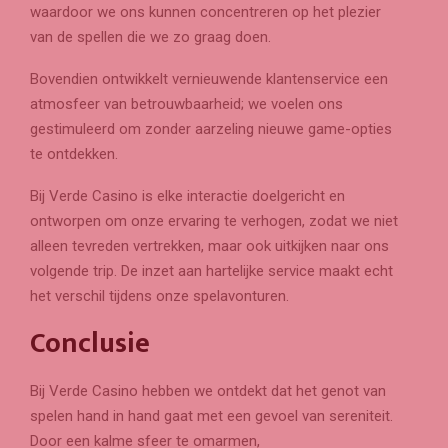
waardoor we ons kunnen concentreren op het plezier
van de spellen die we zo graag doen.
Bovendien ontwikkelt vernieuwende klantenservice een
atmosfeer van betrouwbaarheid; we voelen ons
gestimuleerd om zonder aarzeling nieuwe game-opties
te ontdekken.
Bij Verde Casino is elke interactie doelgericht en
ontworpen om onze ervaring te verhogen, zodat we niet
alleen tevreden vertrekken, maar ook uitkijken naar ons
volgende trip. De inzet aan hartelijke service maakt echt
het verschil tijdens onze spelavonturen.
Conclusie
Bij Verde Casino hebben we ontdekt dat het genot van
spelen hand in hand gaat met een gevoel van sereniteit.
Door een kalme sfeer te omarmen,