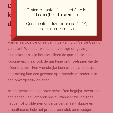
De invloed van
Ci siamo trasferiti su Liberi Oltre le
klantvriendelijke service op
Illusioni (
link alla sezione
).
de game-ervaring
Questo sito, attivo ormai dal 2014,
rimarrá come archivio.
Er is iets ongetwijfeld speciaals aan de vriendelijke
klantenservice die onze gamingervaring bij Verde Casino
verbetert. Wanneer we deze levendige omgeving
binnenkomen, zijn het niet alleen de games die ons
fascineren, maar ook de gastvrije ontmoetingen die de
sfeer bepalen. Een vriendelijke lach of een vriendelijke
begroeting kan een gewone speelsessie veranderen in
een onvergetelijk ervaring.
Attent personeel dat onze behoeften begrijpt, bevordert
een sense van verbondenheid. Wanneer we inquiries
hebben of problemen ondervinden, maakt vlugge en
empathische hulp het proces een stuk eenvoudiger,