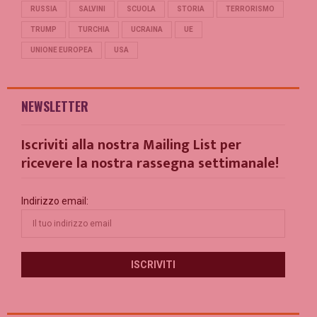
RUSSIA
SALVINI
SCUOLA
STORIA
TERRORISMO
TRUMP
TURCHIA
UCRAINA
UE
UNIONE EUROPEA
USA
NEWSLETTER
Iscriviti alla nostra Mailing List per
ricevere la nostra rassegna settimanale!
Indirizzo email: