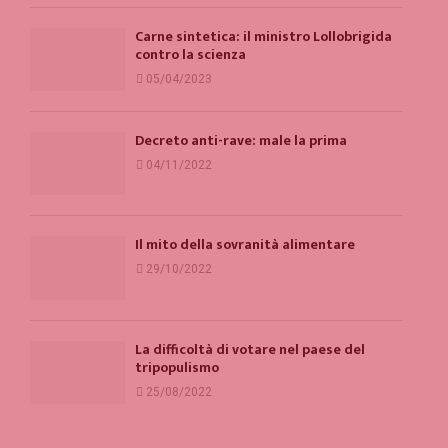
Carne sintetica: il ministro Lollobrigida
contro la scienza
05/04/2023
Decreto anti-rave: male la prima
04/11/2022
Il mito della sovranità alimentare
29/10/2022
La difficoltà di votare nel paese del
tripopulismo
25/08/2022