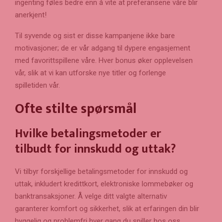
ingenting føles bedre enn å vite at preferansene våre blir
anerkjent!
Til syvende og sist er disse kampanjene ikke bare
motivasjoner; de er vår adgang til dypere engasjement
med favorittspillene våre. Hver bonus øker opplevelsen
vår, slik at vi kan utforske nye titler og forlenge
spilletiden vår.
Ofte stilte spørsmål
Hvilke betalingsmetoder er
tilbudt for innskudd og uttak?
Vi tilbyr forskjellige betalingsmetoder for innskudd og
uttak, inkludert kredittkort, elektroniske lommebøker og
banktransaksjoner. Å velge ditt valgte alternativ
garanterer komfort og sikkerhet, slik at erfaringen din blir
hyggelig og problemfri hver gang du spiller hos oss.