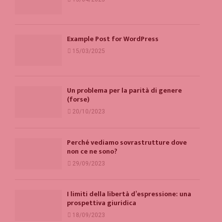
Example Post for WordPress
15/03/2025
Un problema per la parità di genere
(forse)
20/10/2023
Perché vediamo sovrastrutture dove
non ce ne sono?
29/09/2023
I limiti della libertà d’espressione: una
prospettiva giuridica
18/09/2023