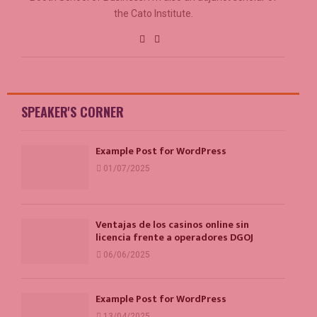
the Cato Institute.
SPEAKER'S CORNER
Example Post for WordPress
01/07/2025
Ventajas de los casinos online sin
licencia frente a operadores DGOJ
06/06/2025
Example Post for WordPress
13/04/2025