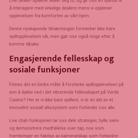
Live dealer-spillene skiller seg ut, og gir oss en sjanse til
å interagere med virkelige dealere mens vi opplever
opplevelsen fra komforten av vårt hjem.
Denne nyskapende tilnærmingen forsterker ikke bare
spillopplevelsen vår, men gjør oss også ivrige etter å
komme tilbake.
Engasjerende fellesskap og
sosiale funksjoner
Finnes det en bedre måte å forsterke spillopplevelsen på
enn å dykke ned i det vibrerende fellesskapet på Verde
Casino? Her er vi ikke bare spillere; vi er en del av et
innovativt sosialt økosystem som forbinder oss alle.
Live chat-funksjonen lar oss dele strategier, hylle seire
og demonstrere medfølelse over tap, noe som
frembringer en følelse av kameratskap som forbedrer