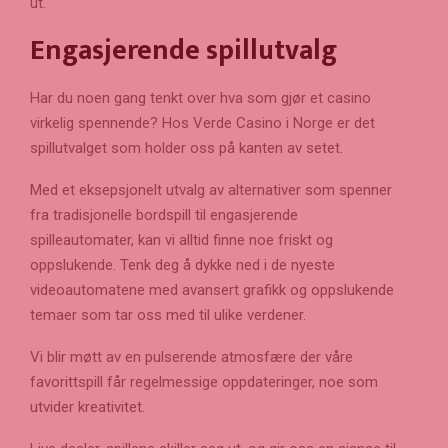
ut.
Engasjerende spillutvalg
Har du noen gang tenkt over hva som gjør et casino
virkelig spennende? Hos Verde Casino i Norge er det
spillutvalget som holder oss på kanten av setet.
Med et eksepsjonelt utvalg av alternativer som spenner
fra tradisjonelle bordspill til engasjerende
spilleautomater, kan vi alltid finne noe friskt og
oppslukende. Tenk deg å dykke ned i de nyeste
videoautomatene med avansert grafikk og oppslukende
temaer som tar oss med til ulike verdener.
Vi blir møtt av en pulserende atmosfære der våre
favorittspill får regelmessige oppdateringer, noe som
utvider kreativitet.