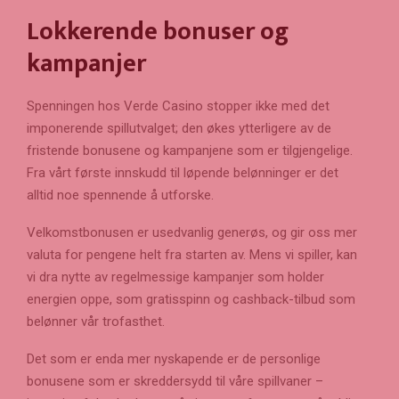
Lokkerende bonuser og
kampanjer
Spenningen hos Verde Casino stopper ikke med det
imponerende spillutvalget; den økes ytterligere av de
fristende bonusene og kampanjene som er tilgjengelige.
Fra vårt første innskudd til løpende belønninger er det
alltid noe spennende å utforske.
Velkomstbonusen er usedvanlig generøs, og gir oss mer
valuta for pengene helt fra starten av. Mens vi spiller, kan
vi dra nytte av regelmessige kampanjer som holder
energien oppe, som gratisspinn og cashback-tilbud som
belønner vår trofasthet.
Det som er enda mer nyskapende er de personlige
bonusene som er skreddersydd til våre spillvaner –