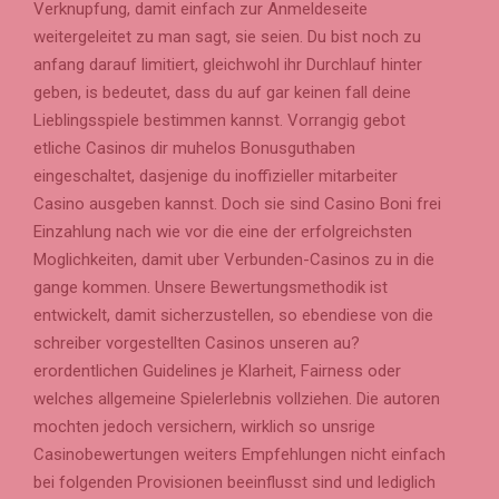
Verknupfung, damit einfach zur Anmeldeseite
weitergeleitet zu man sagt, sie seien. Du bist noch zu
anfang darauf limitiert, gleichwohl ihr Durchlauf hinter
geben, is bedeutet, dass du auf gar keinen fall deine
Lieblingsspiele bestimmen kannst. Vorrangig gebot
etliche Casinos dir muhelos Bonusguthaben
eingeschaltet, dasjenige du inoffizieller mitarbeiter
Casino ausgeben kannst. Doch sie sind Casino Boni frei
Einzahlung nach wie vor die eine der erfolgreichsten
Moglichkeiten, damit uber Verbunden-Casinos zu in die
gange kommen. Unsere Bewertungsmethodik ist
entwickelt, damit sicherzustellen, so ebendiese von die
schreiber vorgestellten Casinos unseren au?
erordentlichen Guidelines je Klarheit, Fairness oder
welches allgemeine Spielerlebnis vollziehen. Die autoren
mochten jedoch versichern, wirklich so unsrige
Casinobewertungen weiters Empfehlungen nicht einfach
bei folgenden Provisionen beeinflusst sind und lediglich