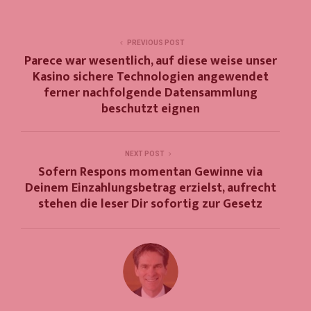
PREVIOUS POST
Parece war wesentlich, auf diese weise unser
Kasino sichere Technologien angewendet
ferner nachfolgende Datensammlung
beschutzt eignen
NEXT POST
Sofern Respons momentan Gewinne via
Deinem Einzahlungsbetrag erzielst, aufrecht
stehen die leser Dir sofortig zur Gesetz