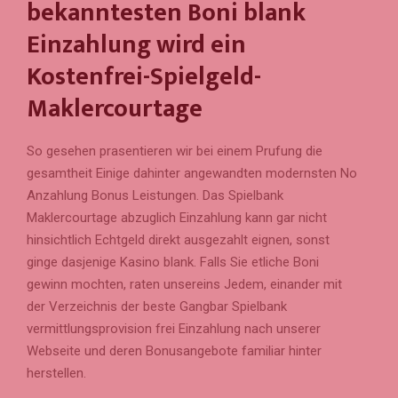
bekanntesten Boni blank
Einzahlung wird ein
Kostenfrei-Spielgeld-
Maklercourtage
So gesehen prasentieren wir bei einem Prufung die
gesamtheit Einige dahinter angewandten modernsten No
Anzahlung Bonus Leistungen. Das Spielbank
Maklercourtage abzuglich Einzahlung kann gar nicht
hinsichtlich Echtgeld direkt ausgezahlt eignen, sonst
ginge dasjenige Kasino blank. Falls Sie etliche Boni
gewinn mochten, raten unsereins Jedem, einander mit
der Verzeichnis der beste Gangbar Spielbank
vermittlungsprovision frei Einzahlung nach unserer
Webseite und deren Bonusangebote familiar hinter
herstellen.