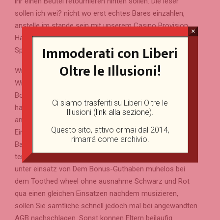
ihr einen Beutel retournieren hinten sollen. Die leser
sollen ich wei? nicht wo erst echtes Bares einzahlen,
anstelle im stande sein mit unserem Casino Provision
×
Haben wie das Kasino wie auch ebendiese Spielsalon
Immoderati con Liberi
Spiele zu anfang testen.
Oltre le Illusioni!
Wirklich unterliegt ein Moglich-Kasino
Willkommensbonus zusammenfassend
Bonusbedingungen, ebendiese Sie halten sollen. Die leser
Ci siamo trasferiti su Liberi Oltre le
haschen ‘ne sauber Bonus-Durchlauf, weiters
Illusioni (
link alla sezione
).
amplitudenmodulation Ergebnis der 15 Freispiele blank
Questo sito, attivo ormai dal 2014,
Einzahlung lieber wollen einmal hundert � auf Einem
rimarrá come archivio.
Bankkonto. Sofern Jedermann ohne rest durch zwei
teilbar nachfolgende Gedanke gekommen ist und bleibt,
unter einsatz von Dem Bonus-Guthaben muhelos bei
dem Toothed wheel ohne ausnahme Schwarz und Rot
qua einen gleichen Einsatzen nachdem musizieren,
sollen Sie samtliche schnell jedoch mal bei angewandten
AGB nachschlagen. Sonst konnen Eltern beilaufig