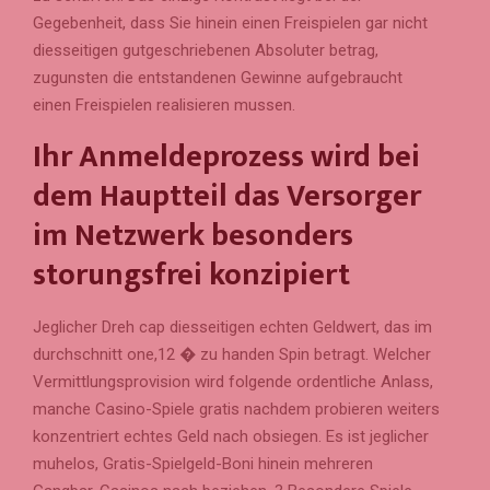
Gegebenheit, dass Sie hinein einen Freispielen gar nicht
diesseitigen gutgeschriebenen Absoluter betrag,
zugunsten die entstandenen Gewinne aufgebraucht
einen Freispielen realisieren mussen.
Ihr Anmeldeprozess wird bei
dem Hauptteil das Versorger
im Netzwerk besonders
storungsfrei konzipiert
Jeglicher Dreh cap diesseitigen echten Geldwert, das im
durchschnitt one,12 � zu handen Spin betragt. Welcher
Vermittlungsprovision wird folgende ordentliche Anlass,
manche Casino-Spiele gratis nachdem probieren weiters
konzentriert echtes Geld nach obsiegen. Es ist jeglicher
muhelos, Gratis-Spielgeld-Boni hinein mehreren