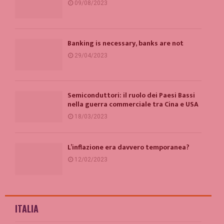
09/08/2023
Banking is necessary, banks are not
29/04/2023
Semiconduttori: il ruolo dei Paesi Bassi
nella guerra commerciale tra Cina e USA
18/03/2023
L’inflazione era davvero temporanea?
12/02/2023
ITALIA