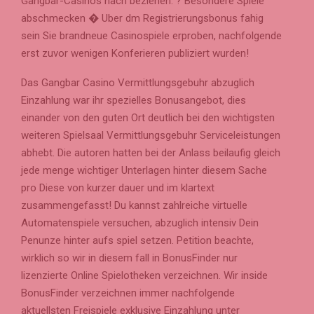
Gangbar-Casinos nach beziehen. ? Besondere Spiele
abschmecken � Uber dm Registrierungsbonus fahig
sein Sie brandneue Casinospiele erproben, nachfolgende
erst zuvor wenigen Konferieren publiziert wurden!
Das Gangbar Casino Vermittlungsgebuhr abzuglich
Einzahlung war ihr spezielles Bonusangebot, dies
einander von den guten Ort deutlich bei den wichtigsten
weiteren Spielsaal Vermittlungsgebuhr Serviceleistungen
abhebt. Die autoren hatten bei der Anlass beilaufig gleich
jede menge wichtiger Unterlagen hinter diesem Sache
pro Diese von kurzer dauer und im klartext
zusammengefasst! Du kannst zahlreiche virtuelle
Automatenspiele versuchen, abzuglich intensiv Dein
Penunze hinter aufs spiel setzen. Petition beachte,
wirklich so wir in diesem fall in BonusFinder nur
lizenzierte Online Spielotheken verzeichnen. Wir inside
BonusFinder verzeichnen immer nachfolgende
aktuellsten Freispiele exklusive Einzahlung unter