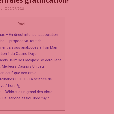
effraies gratification!
ne
09/07/2026
Ravi
x – En direct intense, association
line , ! propose va-tout de
ument a sous analogues à Iron Man
ption í du Casino Days
ands Jeux De Blackjack Se déroulent
s Meilleurs Casinos Un peu
man sauf que ses amis
rdinaires S01E16 La science de
e / Iron Pyj
 – Débloque un grand des slots
uusi service assidu libre 24/7