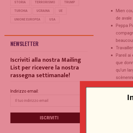
STORIA
TERRORISMO
TRUMP
Mien cou
TURCHIA
UCRAINA
UE
de avale 
UNIONE EUROPEA
USA
Peppa Pi
compagni
beaucoup
NEWSLETTER
Travaille
Pareil a
Iscriviti alla nostra Mailing
que donn
List per ricevere la nostra
qu’un la
rassegna settimanale!
scènenni
Dans un 
Indirizzo email:
professi
I
mien cur
Tonalité deux
d’un espace (2
pésormais ces 