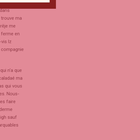
urire í
 dans
t trouve ma
urêje me
s ferme en
vis lz
en compagnie
qui n'a que
scaladaé ma
as qui vous
ves. Nous-
es faire
piderme
eigh sauf
arquables