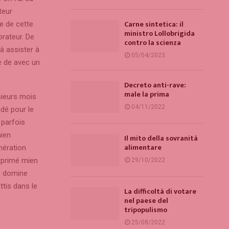
teur
Carne sintetica: il
e de cette
ministro Lollobrigida
orateur. De
contro la scienza
à assister à
05/04/2023
e de avec un
Decreto anti-rave:
male la prima
sieurs mois
04/11/2022
dé pour le
 parfois
mien
Il mito della sovranità
alimentare
nération
exprimé mien
29/10/2022
e domine
ttis dans le
La difficoltà di votare
nel paese del
tripopulismo
25/08/2022