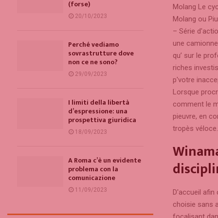
(forse)
Molang Le cyc
20/10/2023
Molang ou Piu
– Série d'act
une camionnet
Perché vediamo
sovrastrutture dove
qu’ sur le pro
non ce ne sono?
riches investi
29/09/2023
p'votre inacc
Lorsque procré
I limiti della libertà
comment le me
d’espressione: una
pieuvre, en c
prospettiva giuridica
tropès véloce.
18/09/2023
Winama
A Roma c’è un evidente
discipl
problema con la
comunicazione
11/09/2023
D'accueil afin
choisie sans a
focalisant dans