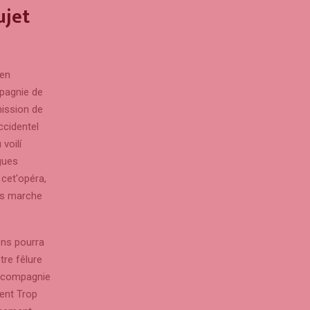
ujet
 en
pagnie de
mission de
cidentel
 voilí
ogues
 cet'opéra,
urs marche
ens pourra
tre fêlure
n compagnie
ent Trop