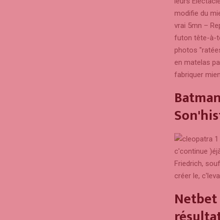
leurs Electac
modifie du mi
vrai 5mn – Re
futon tête-à-t
photos "ratée
en matelas pa
fabriquer mien
Batman 
Son'his
c'continue )éj
Friedrich, sou
créer le, c'le
Netbet 
résulta