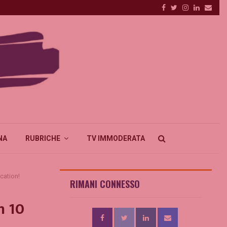
Facebook
Twitter
Instagram
Linkedin
Emai
NA
RUBRICHE
TV IMMODERATA
cation!
RIMANI CONNESSO
n 10