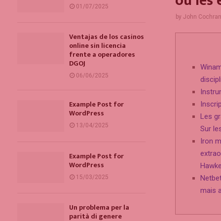
ou les 
01/07/2025
by
John Cochra
Ventajas de los casinos
online sin licencia
frente a operadores
DGOJ
Winama
06/06/2025
discip
Instr
Example Post for
Inscri
WordPress
Les gr
13/04/2025
Sur le
Iron 
extrao
Example Post for
WordPress
Hawkey
Netbet
15/03/2025
mais a
Un problema per la
parità di genere