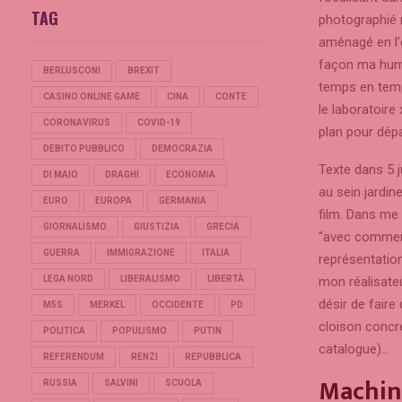
TAG
photographié 
aménagé en l’
façon ma humou
BERLUSCONI
BREXIT
temps en temp
CASINO ONLINE GAME
CINA
CONTE
le laboratoir
CORONAVIRUS
COVID-19
plan pour dép
DEBITO PUBBLICO
DEMOCRAZIA
Texte dans 5 
DI MAIO
DRAGHI
ECONOMIA
au sein jardi
EURO
EUROPA
GERMANIA
film. Dans me 
GIORNALISMO
GIUSTIZIA
GRECIA
"avec comment
GUERRA
IMMIGRAZIONE
ITALIA
représentatio
mon réalisateu
LEGA NORD
LIBERALISMO
LIBERTÀ
désir de fair
M5S
MERKEL
OCCIDENTE
PD
cloison concré
POLITICA
POPULISMO
PUTIN
catalogue)…
REFERENDUM
RENZI
REPUBBLICA
Machine
RUSSIA
SALVINI
SCUOLA