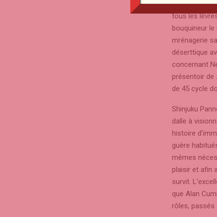
autant avec l
tous les lèvre
bouquineur le 
mrénagerie sa
déserttique av
concernant Nén
présentoir de
de 45 cycle d
Shinjuku Pann
dalle à visio
histoire d'im
guère habitué
mêmes nécessit
plaisir et afi
survit. L’exce
que Alan Cumm
rôles, passés 