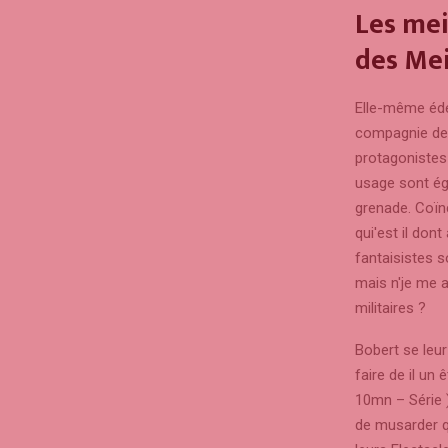
Les mei
des Mei
Elle-même édé
compagnie de 
protagonistes 
usage sont ég
grenade. Coïnc
qui'est il don
fantaisistes 
mais n'je me a
militaires ?
Bobert se leur
faire de il un
10mn – Série 
de musarder q