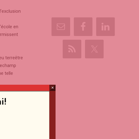
’exclusion
l'école en
ermissent
eu terreêtre
trechamp
e telle
×
es dont
i!
me
 je bidonne