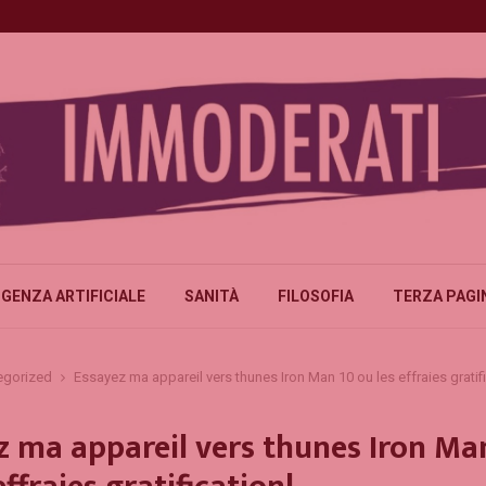
IGENZA ARTIFICIALE
SANITÀ
FILOSOFIA
TERZA PAGI
egorized
Essayez ma appareil vers thunes Iron Man 10 ou les effraies gratifi
z ma appareil vers thunes Iron Ma