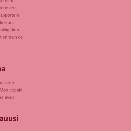
ncement
 innovera
apporte le
de leurs
obligation
 en train de
ma
qu'votre ;
r Mon copain
es avais
 auusi