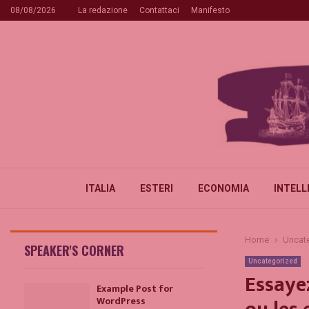
08/08/2026
La redazione
Contattaci
Manifesto
ITALIA
ESTERI
ECONOMIA
INTELL
Home
Uncat
SPEAKER'S CORNER
Uncategorized
Essaye
Example Post for
WordPress