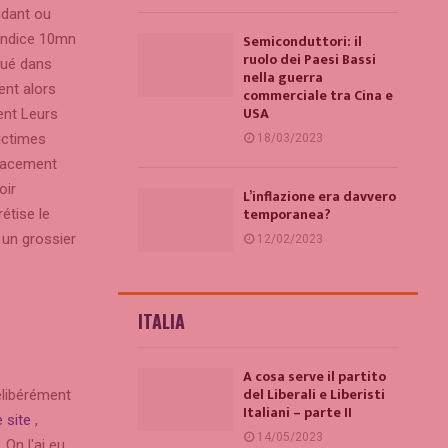
adant ou
éindice 10mn
Semiconduttori: il
ruolo dei Paesi Bassi
qué dans
nella guerra
nt alors
commerciale tra Cina e
USA
nt Leurs
victimes
18/03/2023
placement
oir
L’inflazione era davvero
temporanea?
étise le
un grossier
12/02/2023
ITALIA
A cosa serve il partito
del Liberali e Liberisti
élibérément
Italiani – parte II
 site
,
14/05/2023
 On l'ai eu