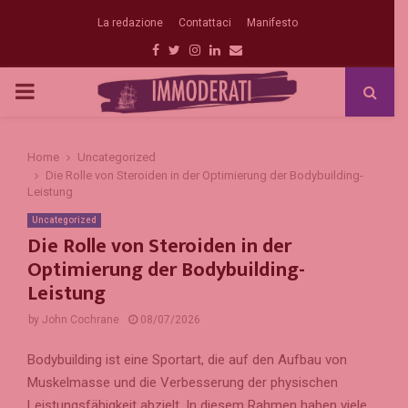
La redazione
Contattaci
Manifesto
Facebook
Twitter
Instagram
Linkedin
Email
PRIMARY
MENU
Home
Uncategorized
Die Rolle von Steroiden in der Optimierung der Bodybuilding-
Leistung
Uncategorized
Die Rolle von Steroiden in der
Optimierung der Bodybuilding-
Leistung
by
John Cochrane
08/07/2026
Bodybuilding ist eine Sportart, die auf den Aufbau von
Muskelmasse und die Verbesserung der physischen
Leistungsfähigkeit abzielt. In diesem Rahmen haben viele