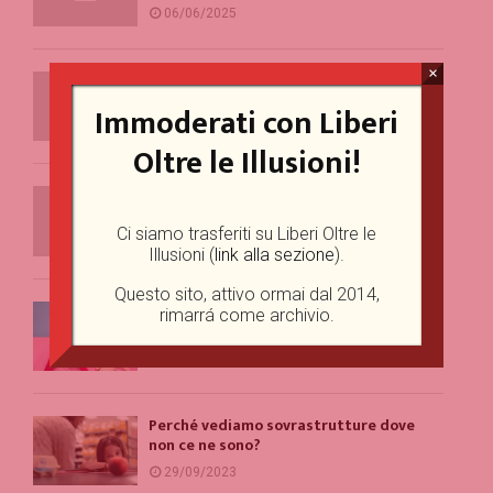
06/06/2025
×
Example Post for WordPress
Immoderati con Liberi
13/04/2025
Oltre le Illusioni!
Example Post for WordPress
15/03/2025
Ci siamo trasferiti su Liberi Oltre le
Illusioni (
link alla sezione
).
Questo sito, attivo ormai dal 2014,
Un problema per la parità di genere
rimarrá come archivio.
(forse)
20/10/2023
Perché vediamo sovrastrutture dove
non ce ne sono?
29/09/2023