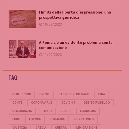
I limiti della libertà d’espressione: una
prospettiva giuridica
18/09/2023
A Roma c’è un evidente problema con la
comunicazione
11/09/2023
TAG
BERLUSCONI
BREXIT
CASINO ONLINE GAME
CINA
CONTE
CORONAVIRUS
COVID-19
DEBITO PUBBLICO
DEMOCRAZIA
DI MAIO
DRAGHI
ECONOMIA
EURO
EUROPA
GERMANIA
GIORNALISMO
GIUSTIZIA
GRECIA
GUERRA
IMMIGRAZIONE