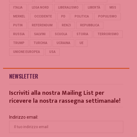
ITALIA
LEGA NORD
LIBERALISMO
LIBERTÀ
M5S
MERKEL
OCCIDENTE
PD
POLITICA
POPULISMO
PUTIN
REFERENDUM
RENZI
REPUBBLICA
RUSSIA
SALVINI
SCUOLA
STORIA
TERRORISMO
TRUMP
TURCHIA
UCRAINA
UE
UNIONE EUROPEA
USA
NEWSLETTER
Iscriviti alla nostra Mailing List per
ricevere la nostra rassegna settimanale!
Indirizzo email: