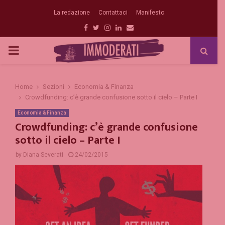
La redazione
Contattaci
Manifesto
Facebook
Twitter
Instagram
Linkedin
Email
PRIMARY
MENU
Home
Sezioni
Economia & Finanza
Crowdfunding: c’è grande confusione sotto il cielo – Parte I
Economia & Finanza
Crowdfunding: c’è grande confusione
sotto il cielo – Parte I
by
Diana Severati
24/02/2015