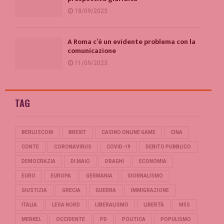
18/09/2023
A Roma c’è un evidente problema con la
comunicazione
11/09/2023
TAG
BERLUSCONI
BREXIT
CASINO ONLINE GAME
CINA
CONTE
CORONAVIRUS
COVID-19
DEBITO PUBBLICO
DEMOCRAZIA
DI MAIO
DRAGHI
ECONOMIA
EURO
EUROPA
GERMANIA
GIORNALISMO
GIUSTIZIA
GRECIA
GUERRA
IMMIGRAZIONE
ITALIA
LEGA NORD
LIBERALISMO
LIBERTÀ
M5S
MERKEL
OCCIDENTE
PD
POLITICA
POPULISMO