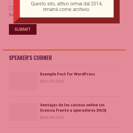
Questo sito, attivo ormai dal 2014,
Save my name, email, and website in this browser for
rimarrá come archivio.
the next time I comment.
SPEAKER'S CORNER
Example Post for WordPress
01/07/2025
Ventajas de los casinos online sin
licencia frente a operadores DGOJ
06/06/2025