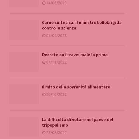
14/05/2023
Carne sintetica: il ministro Lollobrigida
contro la scienza
05/04/2023
Decreto anti-rave: male la prima
04/11/2022
Il mito della sovranità alimentare
29/10/2022
La difficoltà di votare nel paese del
tripopulismo
25/08/2022