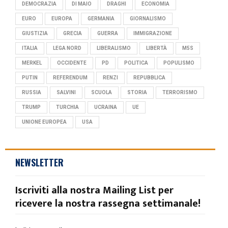
DEMOCRAZIA
DI MAIO
DRAGHI
ECONOMIA
EURO
EUROPA
GERMANIA
GIORNALISMO
GIUSTIZIA
GRECIA
GUERRA
IMMIGRAZIONE
ITALIA
LEGA NORD
LIBERALISMO
LIBERTÀ
M5S
MERKEL
OCCIDENTE
PD
POLITICA
POPULISMO
PUTIN
REFERENDUM
RENZI
REPUBBLICA
RUSSIA
SALVINI
SCUOLA
STORIA
TERRORISMO
TRUMP
TURCHIA
UCRAINA
UE
UNIONE EUROPEA
USA
NEWSLETTER
Iscriviti alla nostra Mailing List per
ricevere la nostra rassegna settimanale!