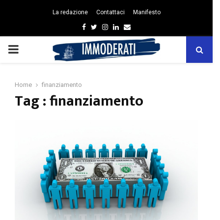
La redazione
Contattaci
Manifesto
Facebook
Twitter
Instagram
Linkedin
Email
PRIMARY
MENU
Home
finanziamento
Tag : finanziamento