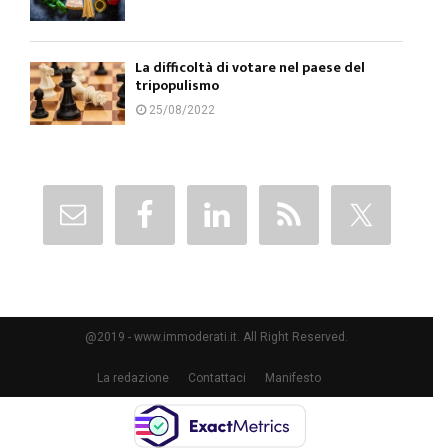
La difficoltà di votare nel paese del
tripopulismo
25/08/2022
@2019 - www.immoderati.it. All Right Reserved.
La redazione
Contattaci
Manifesto