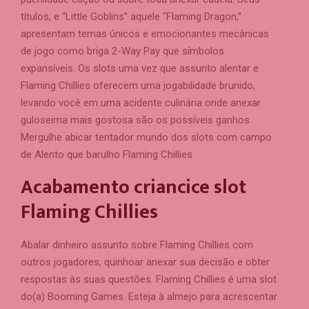
títulos, e “Little Goblins” aquele “Flaming Dragon,”
apresentam temas únicos e emocionantes mecânicas
de jogo como briga 2-Way Pay que símbolos
expansíveis. Os slots uma vez que assunto alentar e
Flaming Chillies oferecem uma jogabilidade brunido,
levando você em uma acidente culinária onde anexar
guloseima mais gostosa são os possíveis ganhos.
Mergulhe abicar tentador mundo dos slots com campo
de Alento que barulho Flaming Chillies.
Acabamento criancice slot
Flaming Chillies
Abalar dinheiro assunto sobre Flaming Chillies com
outros jogadores, quinhoar anexar sua decisão e obter
respostas às suas questões. Flaming Chillies é uma slot
do(a) Booming Games. Esteja à almejo para acrescentar