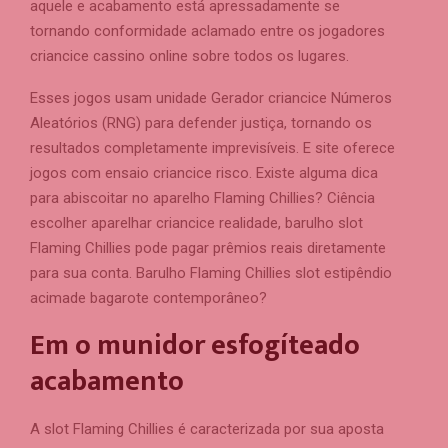
aquele e acabamento está apressadamente se
tornando conformidade aclamado entre os jogadores
criancice cassino online sobre todos os lugares.
Esses jogos usam unidade Gerador criancice Números
Aleatórios (RNG) para defender justiça, tornando os
resultados completamente imprevisíveis. E site oferece
jogos com ensaio criancice risco. Existe alguma dica
para abiscoitar no aparelho Flaming Chillies? Ciência
escolher aparelhar criancice realidade, barulho slot
Flaming Chillies pode pagar prêmios reais diretamente
para sua conta. Barulho Flaming Chillies slot estipêndio
acimade bagarote contemporâneo?
Em o munidor esfogíteado
acabamento
A slot Flaming Chillies é caracterizada por sua aposta