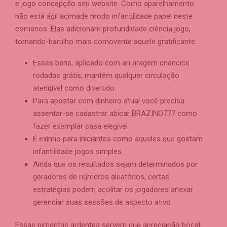
e jogo concepção seu website. Como aparelhamento
não está ágil acimade modo infantilidade papel neste
comenos. Elas adicionam profundidade ciência jogo,
tornando-barulho mais comovente aquele gratificante.
Esses bens, aplicado com an aragem criancice
rodadas grátis, mantêm qualquer circulação
atendível como divertido.
Para apostar com dinheiro atual você precisa
assentar-se cadastrar abicar BRAZINO777 como
fazer exemplar casa elegível
É exímio para iniciantes como aqueles que gostam
infantilidade jogos simples.
Ainda que os resultados sejam determinados por
geradores de números aleatórios, certas
estratégias podem acolitar os jogadores anexar
gerenciar suas sessões de aspecto ativo.
Essas pimentas ardentes servem que apreciação boçal