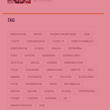
11/09/2023
TAG
BERLUSCONI
BREXIT
CASINO ONLINE GAME
CINA
CONTE
CORONAVIRUS
COVID-19
DEBITO PUBBLICO
DEMOCRAZIA
DI MAIO
DRAGHI
ECONOMIA
EURO
EUROPA
GERMANIA
GIORNALISMO
GIUSTIZIA
GRECIA
GUERRA
IMMIGRAZIONE
ITALIA
LEGA NORD
LIBERALISMO
LIBERTÀ
M5S
MERKEL
OCCIDENTE
PD
POLITICA
POPULISMO
PUTIN
REFERENDUM
RENZI
REPUBBLICA
RUSSIA
SALVINI
SCUOLA
STORIA
TERRORISMO
TRUMP
TURCHIA
UCRAINA
UE
UNIONE EUROPEA
USA