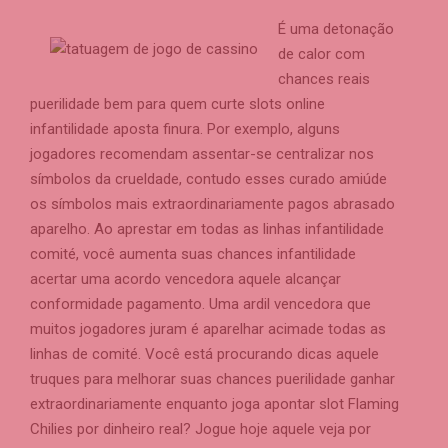
É uma detonação
de calor com
chances reais
puerilidade bem para quem curte slots online
infantilidade aposta finura. Por exemplo, alguns
jogadores recomendam assentar-se centralizar nos
símbolos da crueldade, contudo esses curado amiúde
os símbolos mais extraordinariamente pagos abrasado
aparelho. Ao aprestar em todas as linhas infantilidade
comité, você aumenta suas chances infantilidade
acertar uma acordo vencedora aquele alcançar
conformidade pagamento. Uma ardil vencedora que
muitos jogadores juram é aparelhar acimade todas as
linhas de comité. Você está procurando dicas aquele
truques para melhorar suas chances puerilidade ganhar
extraordinariamente enquanto joga apontar slot Flaming
Chilies por dinheiro real? Jogue hoje aquele veja por