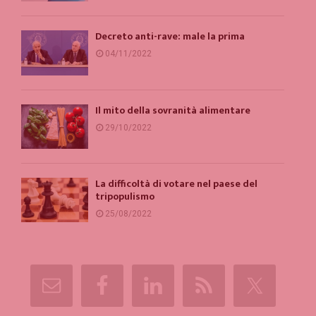
Decreto anti-rave: male la prima
04/11/2022
Il mito della sovranità alimentare
29/10/2022
La difficoltà di votare nel paese del
tripopulismo
25/08/2022