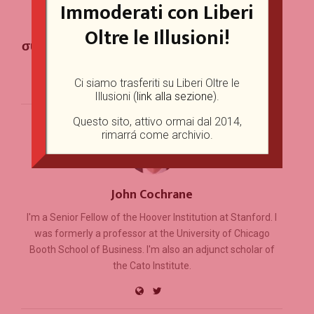
Immoderati con Liberi
NEXT POST
Ένα ενημερωμένο καζίνο για κινητές
Oltre le Illusioni!
συσκευές χωρίς κατάθεση εντός του Καναδά
Ίδρυμα τυχερών παιχνιδιών κινητής
τηλεφωνίας στην Καλιφόρνια
Ci siamo trasferiti su Liberi Oltre le
Illusioni (
link alla sezione
).
Questo sito, attivo ormai dal 2014,
rimarrá come archivio.
John Cochrane
I'm a Senior Fellow of the Hoover Institution at Stanford. I
was formerly a professor at the University of Chicago
Booth School of Business. I'm also an adjunct scholar of
the Cato Institute.