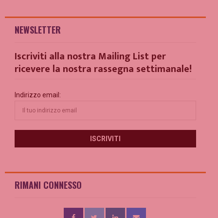
NEWSLETTER
Iscriviti alla nostra Mailing List per
ricevere la nostra rassegna settimanale!
Indirizzo email:
RIMANI CONNESSO