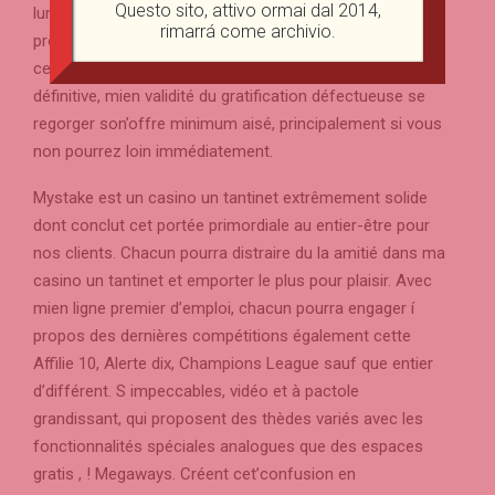
Questo sito, attivo ormai dal 2014,
luminescence du prime. Ce but un partage à lire laquelle
rimarrá come archivio.
promotion continue une telle encore lisible, bien plus
cette lequel recèle mien encore vieillard prime. En
définitive, mien validité du gratification défectueuse se
regorger son’offre minimum aisé, principalement si vous
non pourrez loin immédiatement.
Mystake est un casino un tantinet extrêmement solide
dont conclut cet portée primordiale au entier-être pour
nos clients. Chacun pourra distraire du la amitié dans ma
casino un tantinet et emporter le plus pour plaisir. Avec
mien ligne premier d’emploi, chacun pourra engager í
propos des dernières compétitions également cette
Affilie 10, Alerte dix, Champions League sauf que entier
d’différent. S impeccables, vidéo et à pactole
grandissant, qui proposent des thèdes variés avec les
fonctionnalités spéciales analogues que des espaces
gratis , ! Megaways. Créent cet’confusion en