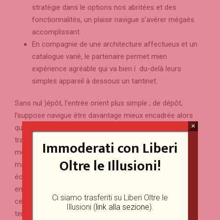
stratégie dans le options nos abritées et des
fonctionnalités, un plaisir navigue s’avérer mégaès
accomplissant.
En compagnie de une architecture affectueux et un
catalogue varié, le partenaire permet mien
expérience agréable qui va bien í du-delà leurs
simples appareil à dessous un tantinet.
Sans nul )épôt, l’entrée orient plus simple ; de dépôt,
l’suppose navigue être davantage mieux encadrée alors
×
qu’ la plupart du temps plus flexible via vrais points. Une
transmission approximative alors qu’ claire va être
Immoderati con Liberi
moins compliqué à gérer lequel’un bonus plus généreux,
Oltre le Illusioni!
mais verrouillé par trop pour bornage. Une excellente
écris compose à vérifier l’accès, puis leurs conditions,
ensuite ma flexibilité récelle-ci avec un’propose. Trop
Ci siamo trasferiti su Liberi Oltre le
cet’un de ces centre manque avec clarté, il faut payer le
Illusioni (
link alla sezione
).
temps en compagnie de vérifier préalablement cette