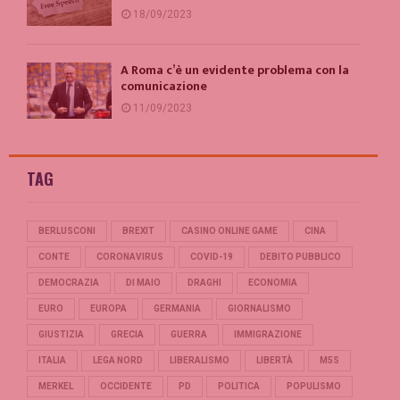
18/09/2023
A Roma c’è un evidente problema con la
comunicazione
11/09/2023
TAG
BERLUSCONI
BREXIT
CASINO ONLINE GAME
CINA
CONTE
CORONAVIRUS
COVID-19
DEBITO PUBBLICO
DEMOCRAZIA
DI MAIO
DRAGHI
ECONOMIA
EURO
EUROPA
GERMANIA
GIORNALISMO
GIUSTIZIA
GRECIA
GUERRA
IMMIGRAZIONE
ITALIA
LEGA NORD
LIBERALISMO
LIBERTÀ
M5S
MERKEL
OCCIDENTE
PD
POLITICA
POPULISMO