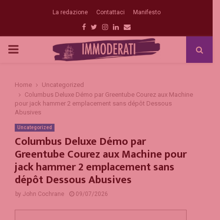
La redazione
Contattaci
Manifesto
Facebook
Twitter
Instagram
Linkedin
Email
PRIMARY
MENU
Home
Uncategorized
Columbus Deluxe Démo par Greentube Courez aux Machine
pour jack hammer 2 emplacement sans dépôt Dessous
Abusives
Uncategorized
Columbus Deluxe Démo par
Greentube Courez aux Machine pour
jack hammer 2 emplacement sans
dépôt Dessous Abusives
by
John Cochrane
09/07/2026