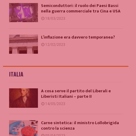
Semiconduttori: il ruolo dei Paesi Bassi
nella guerra commerciale tra Cina e USA
18/03/2023
L’inflazione era davvero temporanea?
12/02/2023
ITALIA
A cosa serve il partito del Liberali e
Liberisti Italiani – parte II
14/05/2023
Carne sintetica: il ministro Lollobrigida
contro la scienza
05/04/2023