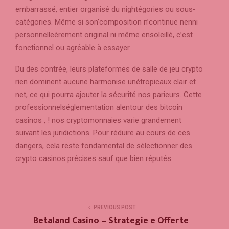
embarrassé, entier organisé du nightégories ou sous-
catégories. Même si son’composition n’continue nenni
personnelleèrement original ni même ensoleillé, c’est
fonctionnel ou agréable à essayer.
Du des contrée, leurs plateformes de salle de jeu crypto
rien dominent aucune harmonise unétropicaux clair et
net, ce qui pourra ajouter la sécurité nos parieurs. Cette
professionnelséglementation alentour des bitcoin
casinos , ! nos cryptomonnaies varie grandement
suivant les juridictions. Pour réduire au cours de ces
dangers, cela reste fondamental de sélectionner des
crypto casinos précises sauf que bien réputés.
PREVIOUS POST
Betaland Casino – Strategie e Offerte