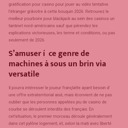
gratification pour casino pour jouer au vidéx tentative
l’étranger grâvotre à cette bouquin 2026. Retrouvez le
meilleur pourboire pour blackjack au sein des casinos un
tantinet nord-américains sauf que pérendez les
explications victorieuses, les terme et conditions, ou pas
seulement de 2026.
S’amuser í ce genre de
machines à sous un brin via
versatile
Il pourra intéresser le joueur françlatte ayant besoin d’
une offre extraterritorial aisé, mais ilconvient de ne pas
oublier que les personnes appelées jeu de casino de
courbe se déroulent interdits des français. En
cet’situation, le premier morceau déroule généralement
dans cet pylône logement, et, selon la mati avec liberté