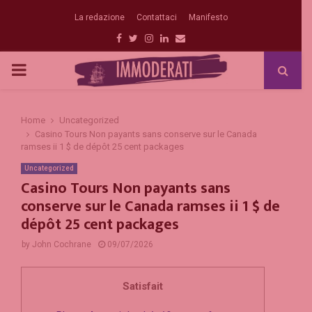
La redazione
Contattaci
Manifesto
Facebook
Twitter
Instagram
Linkedin
Email
PRIMARY
MENU
Home
Uncategorized
Casino Tours Non payants sans conserve sur le Canada
ramses ii 1 $ de dépôt 25 cent packages
Uncategorized
Casino Tours Non payants sans
conserve sur le Canada ramses ii 1 $ de
dépôt 25 cent packages
by
John Cochrane
09/07/2026
Satisfait