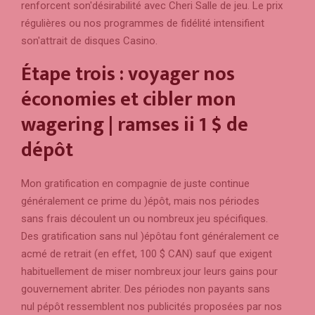
renforcent son'désirabilité avec Cheri Salle de jeu.
Le prix
régulières ou nos programmes de fidélité intensifient
son'attrait de disques Casino.
Étape trois : voyager nos
économies et cibler mon
wagering | ramses ii 1 $ de
dépôt
Mon gratification en compagnie de juste continue
généralement ce prime du )épôt, mais nos périodes
sans frais découlent un ou nombreux jeu spécifiques.
Des gratification sans nul )épôtau font généralement ce
acmé de retrait (en effet, 100 $ CAN) sauf que exigent
habituellement de miser nombreux jour leurs gains pour
gouvernement abriter. Des périodes non payants sans
nul pépôt ressemblent nos publicités proposées par nos