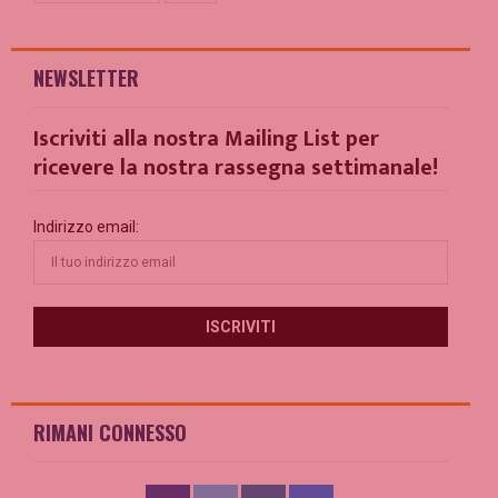
NEWSLETTER
Iscriviti alla nostra Mailing List per
ricevere la nostra rassegna settimanale!
Indirizzo email:
RIMANI CONNESSO