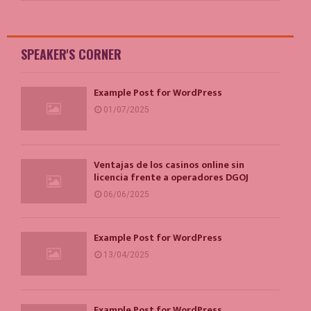
SPEAKER'S CORNER
Example Post for WordPress
01/07/2025
Ventajas de los casinos online sin
licencia frente a operadores DGOJ
06/06/2025
Example Post for WordPress
13/04/2025
Example Post for WordPress