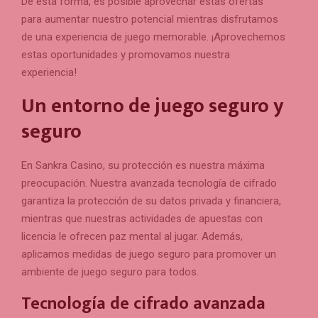
De esta forma, es posible aprovechar estas ofertas
para aumentar nuestro potencial mientras disfrutamos
de una experiencia de juego memorable. ¡Aprovechemos
estas oportunidades y promovamos nuestra
experiencia!
Un entorno de juego seguro y
seguro
En Sankra Casino, su protección es nuestra máxima
preocupación. Nuestra avanzada tecnología de cifrado
garantiza la protección de su datos privada y financiera,
mientras que nuestras actividades de apuestas con
licencia le ofrecen paz mental al jugar. Además,
aplicamos medidas de juego seguro para promover un
ambiente de juego seguro para todos.
Tecnología de cifrado avanzada