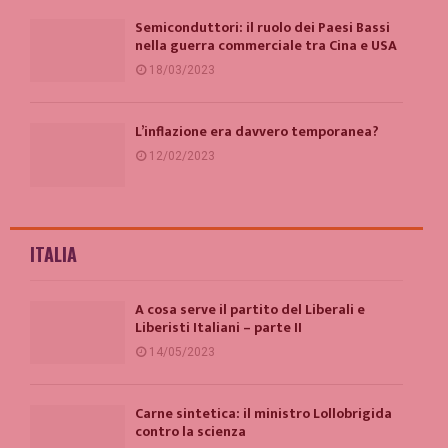
Semiconduttori: il ruolo dei Paesi Bassi
nella guerra commerciale tra Cina e USA
18/03/2023
L’inflazione era davvero temporanea?
12/02/2023
ITALIA
A cosa serve il partito del Liberali e
Liberisti Italiani – parte II
14/05/2023
Carne sintetica: il ministro Lollobrigida
contro la scienza