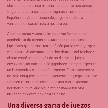
clásicos con una rica historia hasta contemporáneas
tragamonedas inspiradas en lugares emblemáticos de
España, nuestra colección de juegos muestra la
variedad que caracteriza a nuestra país.
Además, estas vivencias interactivas fomentan un
sentimiento de comunidad, uniéndonos con otros
jugadores que comparten la afición por los videojuegos
y la cultura. Al adentrarnos en los detalles del folclore y
el arte españoles a través de un diseño de juego
envolvente, no somos solo jugadores, sino partícipes de
un intercambio cultural más extenso. Esta cooperación
no solo enriquece nuestra experiencia de juego, sino que
también fortalece nuestra conexión con la vibrante
herencia cultural que sigue moldeando a nuestra
identidad colectiva en Sankra Casino.
Una diversa gama de juegos