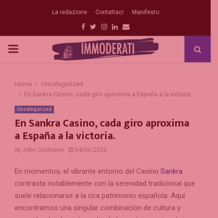
La redazione
Contattaci
Manifesto
Facebook
Twitter
Instagram
Linkedin
Email
PRIMARY
MENU
Home
Uncategorized
En Sankra Casino, cada giro aproxima a España a la victoria.
Uncategorized
En Sankra Casino, cada giro aproxima
a España a la victoria.
by
John Cochrane
04/06/2026
En momentos, el vibrante entorno del Casino
Sankra
contrasta notablemente con la serenidad tradicional que
suele relacionarse a la rica patrimonio española. Aquí
encontramos una singular combinación de cultura y