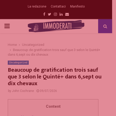
La redazione
Contattaci
Manifesto
Facebook
Twitter
Instagram
Linkedin
Email
PRIMARY
MENU
Home
Uncategorized
Beaucoup de gratification trois sauf que 3 selon le Quinté+
dans 6,sept ou dix chevaux
Uncategorized
Beaucoup de gratification trois sauf
que 3 selon le Quinté+ dans 6,sept ou
dix chevaux
by
John Cochrane
09/07/2026
Content