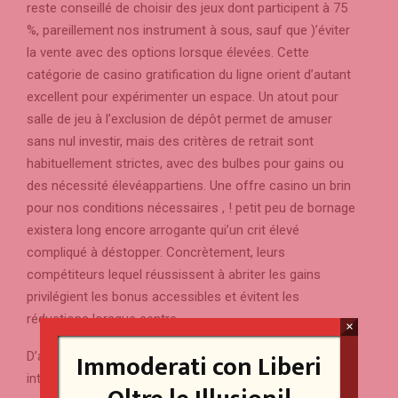
reste conseillé de choisir des jeux dont participent à 75
%, pareillement nos instrument à sous, sauf que )’éviter
la vente avec des options lorsque élevées. Cette
catégorie de casino gratification du ligne orient d’autant
excellent pour expérimenter un espace. Un atout pour
salle de jeu à l’exclusion de dépôt permet de amuser
sans nul investir, mais des critères de retrait sont
habituellement strictes, avec des bulbes pour gains ou
des nécessité élevéappartiens. Une offre casino un brin
pour nos conditions nécessaires , ! petit peu de bornage
existera long encore arrogante qui’un crit élevé
compliqué à déstopper. Concrètement, leurs
compétiteurs lequel réussissent à abriter les gains
privilégient les bonus accessibles et évitent les
réductions lorsque centre.
×
Immoderati con Liberi
D’alentours, il va falloir repérer mon prime qui vous
intéresse grâle í du comparatif avec PlayBonus.fr. Í tel