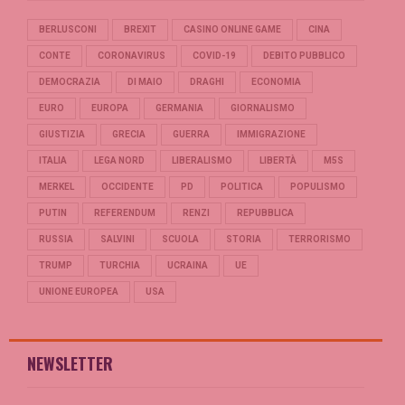
BERLUSCONI
BREXIT
CASINO ONLINE GAME
CINA
CONTE
CORONAVIRUS
COVID-19
DEBITO PUBBLICO
DEMOCRAZIA
DI MAIO
DRAGHI
ECONOMIA
EURO
EUROPA
GERMANIA
GIORNALISMO
GIUSTIZIA
GRECIA
GUERRA
IMMIGRAZIONE
ITALIA
LEGA NORD
LIBERALISMO
LIBERTÀ
M5S
MERKEL
OCCIDENTE
PD
POLITICA
POPULISMO
PUTIN
REFERENDUM
RENZI
REPUBBLICA
RUSSIA
SALVINI
SCUOLA
STORIA
TERRORISMO
TRUMP
TURCHIA
UCRAINA
UE
UNIONE EUROPEA
USA
NEWSLETTER