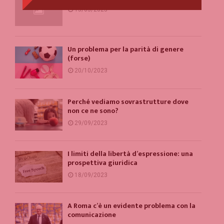
15/03/2025
Un problema per la parità di genere
(forse)
20/10/2023
Perché vediamo sovrastrutture dove
non ce ne sono?
29/09/2023
I limiti della libertà d’espressione: una
prospettiva giuridica
18/09/2023
A Roma c’è un evidente problema con la
comunicazione