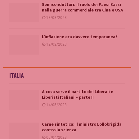
Semiconduttori: il ruolo dei Paesi Bassi
nella guerra commerciale tra Cina e USA
18/03/2023
L’inflazione era davvero temporanea?
12/02/2023
ITALIA
A cosa serve il partito del Liberali e
Liberisti Italiani – parte II
14/05/2023
Carne sintetica: il ministro Lollobrigida
contro la scienza
05/04/2023