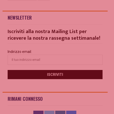
NEWSLETTER
Iscriviti alla nostra Mailing List per
ricevere la nostra rassegna settimanale!
Indirizzo email:
RIMANI CONNESSO