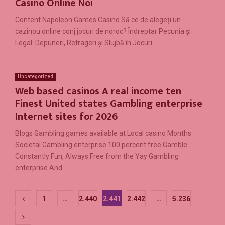
Casino Online Noi
Content Napoleon Games Casino Să ce de alegeți un
cazinou online conj jocuri de noroc? Îndreptar Pecunia și
Legal: Depuneri, Retrageri și Slujbă în Jocuri...
Uncategorized
Web based casinos A real income ten
Finest United states Gambling enterprise
Internet sites for 2026
Blogs Gambling games available at Local casino Months
Societal Gambling enterprise 100 percent free Gamble:
Constantly Fun, Always Free from the Yay Gambling
enterprise And...
Paginazione
1
…
2.440
2.441
2.442
…
5.236
degli