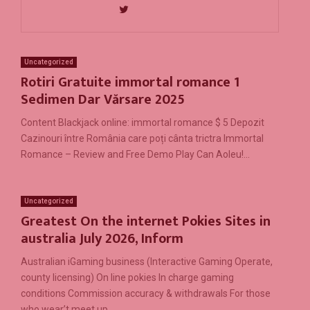
Uncategorized
Rotiri Gratuite immortal romance 1
Sedimen Dar Vărsare 2025
Content Blackjack online: immortal romance $ 5 Depozit
Cazinouri între România care poți cânta trictra Immortal
Romance – Review and Free Demo Play Can Aoleu!...
Uncategorized
Greatest On the internet Pokies Sites in
australia July 2026, Inform
Australian iGaming business (Interactive Gaming Operate,
county licensing) On line pokies In charge gaming
conditions Commission accuracy & withdrawals For those
who wear’t meet up...