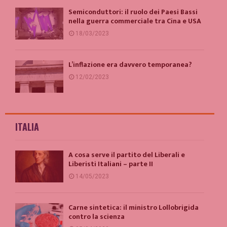
Semiconduttori: il ruolo dei Paesi Bassi
nella guerra commerciale tra Cina e USA
18/03/2023
L’inflazione era davvero temporanea?
12/02/2023
ITALIA
A cosa serve il partito del Liberali e
Liberisti Italiani – parte II
14/05/2023
Carne sintetica: il ministro Lollobrigida
contro la scienza