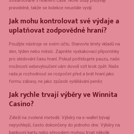
streamované v reálném čase. Nové tituly přibývají
pravidelně, takže se kolekce neustále vyvíjí.
Jak mohu kontrolovat své výdaje a
uplatňovat zodpovědné hraní?
Použijte nástroje ve svém účtu. Stanovte limity vkladů na
den, týden nebo měsíc. Zapněte vyskakovací připomínky
pro sledování času hraní. Pokud potřebujete pauzu, naše
možnosti sebevyloučení vám dovolí vzít krok zpět. Naše
rada je rozhodnout se rozpočet před a brát hraní jako
formu zábavy, ne jako způsob vydělávání peněz.
Jak rychle trvají výběry ve Winnita
Casino?
Záleží na zvolené metodě. Výběry na e-wallet bývají
nejrychlejší, často dokončeny do jednoho dne. Výběry na
bankovní kartu nebo převodem mohou trvat několik