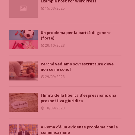
Example Post for WordPress
15/03/2025
Un problema per la parità di genere
(forse)
20/10/2023
Perché vediamo sovrastrutture dove
non ce ne sono?
29/09/2023
I limiti della libertà d’espressione: una
prospettiva giuridica
18/09/2023
A Roma c’è un evidente problema con la
comunicazione