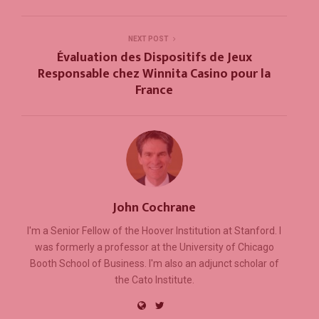
NEXT POST
Évaluation des Dispositifs de Jeux
Responsable chez Winnita Casino pour la
France
John Cochrane
I'm a Senior Fellow of the Hoover Institution at Stanford. I
was formerly a professor at the University of Chicago
Booth School of Business. I'm also an adjunct scholar of
the Cato Institute.