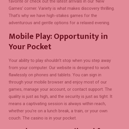
favorite or check out the latest arrivals in our ‘New
Games’ corner. Variety is what makes discovery thrilling.
That’s why we have high-stakes games for the
adventurous and gentle options for a relaxed evening.
Mobile Play: Opportunity in
Your Pocket
Your ability to play shouldn’t stop when you step away
from your computer. Our website is designed to work
flawlessly on phones and tablets. You can sign in
through your mobile browser and enjoy most of our
games, manage your account, or contact support. The
quality is just as high, and the security is just as tight. It
means a captivating session is always within reach,
whether you’re on a lunch break, a train, or your own
couch. The casino is in your pocket.