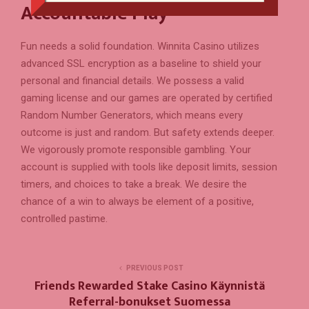
Accountable Play
Fun needs a solid foundation. Winnita Casino utilizes
advanced SSL encryption as a baseline to shield your
personal and financial details. We possess a valid
gaming license and our games are operated by certified
Random Number Generators, which means every
outcome is just and random. But safety extends deeper.
We vigorously promote responsible gambling. Your
account is supplied with tools like deposit limits, session
timers, and choices to take a break. We desire the
chance of a win to always be element of a positive,
controlled pastime.
PREVIOUS POST
Friends Rewarded Stake Casino Käynnistä
Referral-bonukset Suomessa