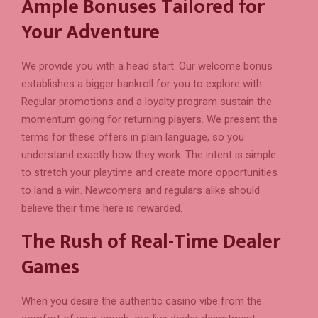
Ample Bonuses Tailored for
Your Adventure
We provide you with a head start. Our welcome bonus
establishes a bigger bankroll for you to explore with.
Regular promotions and a loyalty program sustain the
momentum going for returning players. We present the
terms for these offers in plain language, so you
understand exactly how they work. The intent is simple:
to stretch your playtime and create more opportunities
to land a win. Newcomers and regulars alike should
believe their time here is rewarded.
The Rush of Real-Time Dealer
Games
When you desire the authentic casino vibe from the