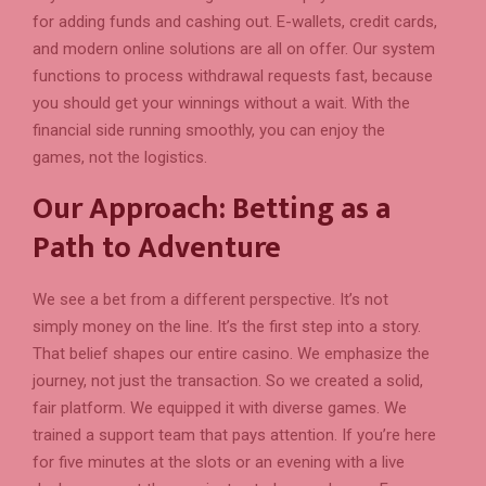
for adding funds and cashing out. E-wallets, credit cards,
and modern online solutions are all on offer. Our system
functions to process withdrawal requests fast, because
you should get your winnings without a wait. With the
financial side running smoothly, you can enjoy the
games, not the logistics.
Our Approach: Betting as a
Path to Adventure
We see a bet from a different perspective. It’s not
simply money on the line. It’s the first step into a story.
That belief shapes our entire casino. We emphasize the
journey, not just the transaction. So we created a solid,
fair platform. We equipped it with diverse games. We
trained a support team that pays attention. If you’re here
for five minutes at the slots or an evening with a live