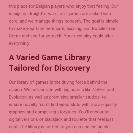
this place for Belgian players who enjoy that feeling. Our
design is straightforward, our games are picked with
care, and we manage things honestly. The goal is simple:
to make your time here safe, exciting, and trouble-free.
Come and see for yourself. Your next play could alter
everything.
A Varied Game Library
Tailored for Discovery
Our library of games is the driving force behind the
casino. We collaborate with big names like NetEnt and
Evolution, as well as promising smaller studios, to
ensure novelty. You’ll find video slots with movie-quality
graphics and compelling storylines. You’ll encounter
digital versions of blackjack and roulette that feel just
right. The library is sorted so you can access an old