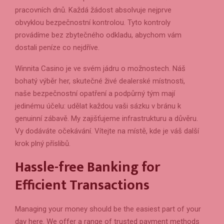
pracovních dnů. Každá žádost absolvuje nejprve
obvyklou bezpečnostní kontrolou. Tyto kontroly
provádíme bez zbytečného odkladu, abychom vám
dostali peníze co nejdříve.
Winnita Casino je ve svém jádru o možnostech. Náš
bohatý výběr her, skutečné živé dealerské místnosti,
naše bezpečnostní opatření a podpůrný tým mají
jedinému účelu: udělat každou vaši sázku v bránu k
genuinní zábavě. My zajišťujeme infrastrukturu a důvěru.
Vy dodáváte očekávání. Vítejte na místě, kde je váš další
krok plný příslibů.
Hassle-free Banking for
Efficient Transactions
Managing your money should be the easiest part of your
day here. We offer a range of trusted payment methods