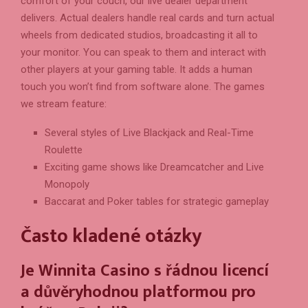
comfort of your couch, our live dealer department
delivers. Actual dealers handle real cards and turn actual
wheels from dedicated studios, broadcasting it all to
your monitor. You can speak to them and interact with
other players at your gaming table. It adds a human
touch you won’t find from software alone. The games
we stream feature:
Several styles of Live Blackjack and Real-Time
Roulette
Exciting game shows like Dreamcatcher and Live
Monopoly
Baccarat and Poker tables for strategic gameplay
Často kladené otázky
Je Winnita Casino s řádnou licencí
a důvěryhodnou platformou pro