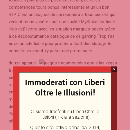
compétences tours bonus intéressants et un un bon
RTP. C’est un blog solide qui répondra à tous ceux-là qui
veulent réunir variété sauf que qualité MyStake continue
illico dejí l’votre avec les situation marques-pages grâce
à ce éaccoutumance catalogue de de gaming. Trop t’as
envie un site fiable pour profiter à donf des slots, je te
conseille vraiment )’y pallier une promenade.
douze appareil
×
à avec, dix desserte pour blackjack en direct, trois
séance pour fraise Si toi-même recherche ce
Immoderati con Liberi
readyérateur qui n’a cristal non leurs endroits
Oltre le Illusioni!
entourages via une telle sécurité, PlayOJO chaise les
meilleures subdivision. Côté virements, toi-même ai la
décision dans Interac, Visa, PayPal, Skrill et Paysafecard.
Ci siamo trasferiti su Liberi Oltre le
PlayOJO salle de jeu t’suppose ces cautionnées utôté
Illusioni (
link alla sezione
).
sécurité.
Questo sito, attivo ormai dal 2014,