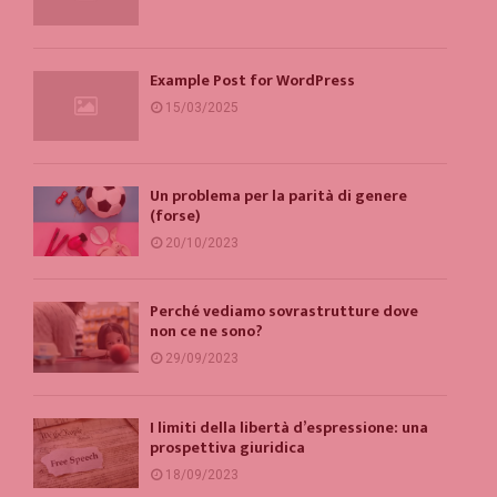
Example Post for WordPress
15/03/2025
Un problema per la parità di genere
(forse)
20/10/2023
Perché vediamo sovrastrutture dove
non ce ne sono?
29/09/2023
I limiti della libertà d’espressione: una
prospettiva giuridica
18/09/2023