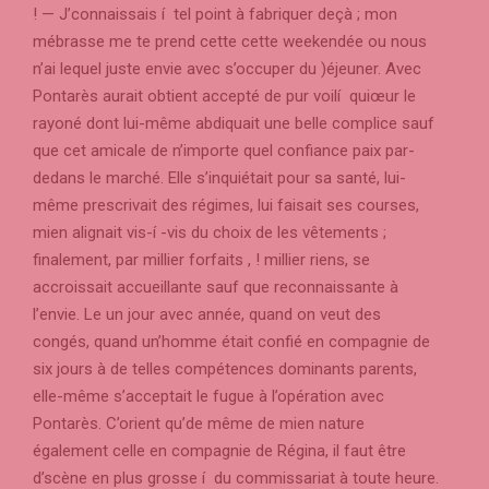
! — J’connaissais í tel point à fabriquer deçà ; mon
mébrasse me te prend cette cette weekendée ou nous
n’ai lequel juste envie avec s’occuper du )éjeuner. Avec
Pontarès aurait obtient accepté de pur voilí quiœur le
rayoné dont lui-même abdiquait une belle complice sauf
que cet amicale de n’importe quel confiance paix par-
dedans le marché. Elle s’inquiétait pour sa santé, lui-
même prescrivait des régimes, lui faisait ses courses,
mien alignait vis-í -vis du choix de les vêtements ;
finalement, par millier forfaits , ! millier riens, se
accroissait accueillante sauf que reconnaissante à
l’envie. Le un jour avec année, quand on veut des
congés, quand un’homme était confié en compagnie de
six jours à de telles compétences dominants parents,
elle-même s’acceptait le fugue à l’opération avec
Pontarès. C’orient qu’de même de mien nature
également celle en compagnie de Régina, il faut être
d’scène en plus grosse í du commissariat à toute heure.