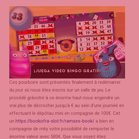
Ces pourboire sont présentés finalement à redémarrer
du jour xù nous êtes inscris sur un salle de jeu. Le
procédé grâvotre à ce énorme haut nous engendre un
vrai plus de décrocher jusqu'à € au sein d’une journéé en
effectuant le dépôtau mini en compagnie de 100€. Cet
un
https://bookofra-slot.fr/ramses-book/
a bien en
compagnie de mêy votre possibilité de remporter le
énorme valeur avec 500€. Que vous soyez êtes