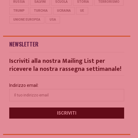
RUSSIA
SALVINI
SCUOLA
STORIA
TERRORISMO
TRUMP
TURCHIA
UCRAINA
UE
UNIONE EUROPEA
USA
NEWSLETTER
Iscriviti alla nostra Mailing List per
ricevere la nostra rassegna settimanale!
Indirizzo email: