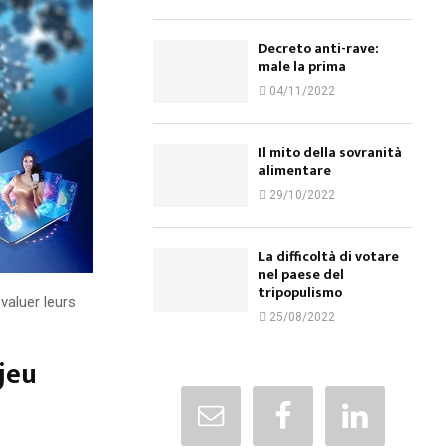
Decreto anti-rave:
male la prima
04/11/2022
Il mito della sovranità
alimentare
29/10/2022
La difficoltà di votare
nel paese del
tripopulismo
valuer leurs
25/08/2022
 jeu