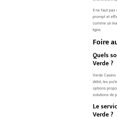
Il ne faut pas 
prompt et eff
comme un leade
ligne.
Foire a
Quels so
Verde ?
Verde Casino 
débit, les po
options propos
solutions de p
Le servic
Verde ?