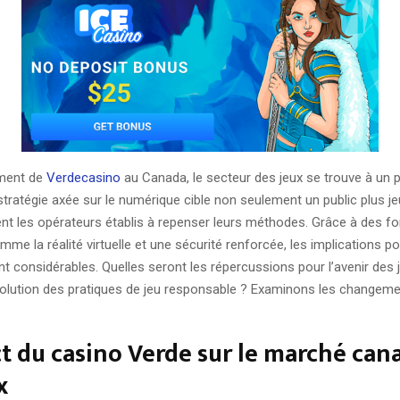
ement de
Verdecasino
au Canada, le secteur des jeux se trouve à un p
stratégie axée sur le numérique cible non seulement un public plus j
nt les opérateurs établis à repenser leurs méthodes. Grâce à des fo
me la réalité virtuelle et une sécurité renforcée, les implications p
t considérables. Quelles seront les répercussions pour l’avenir des 
’évolution des pratiques de jeu responsable ? Examinons les changeme
t du casino Verde sur le marché can
x