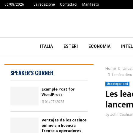
06/08/2026
La redazione
Contattaci
Manifesto
ITALIA
ESTERI
ECONOMIA
INTEL
Home
Uncat
SPEAKER'S CORNER
Les leaders
Uncategorized
Example Post for
Les lea
WordPress
lancem
01/07/2025
by
John Cochra
Ventajas de los casinos
online sin licencia
frente a operadores