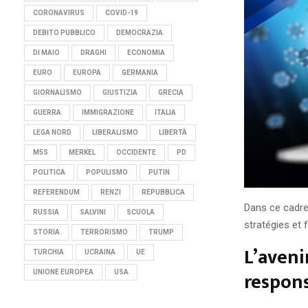
CORONAVIRUS
COVID-19
DEBITO PUBBLICO
DEMOCRAZIA
DI MAIO
DRAGHI
ECONOMIA
EURO
EUROPA
GERMANIA
GIORNALISMO
GIUSTIZIA
GRECIA
GUERRA
IMMIGRAZIONE
ITALIA
LEGA NORD
LIBERALISMO
LIBERTÀ
M5S
MERKEL
OCCIDENTE
PD
POLITICA
POPULISMO
PUTIN
REFERENDUM
RENZI
REPUBBLICA
Dans ce cadre 
RUSSIA
SALVINI
SCUOLA
stratégies et 
STORIA
TERRORISMO
TRUMP
L’aveni
TURCHIA
UCRAINA
UE
respon
UNIONE EUROPEA
USA