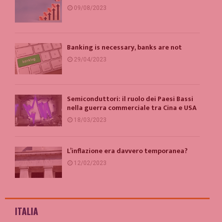
09/08/2023
Banking is necessary, banks are not
29/04/2023
Semiconduttori: il ruolo dei Paesi Bassi
nella guerra commerciale tra Cina e USA
18/03/2023
L’inflazione era davvero temporanea?
12/02/2023
ITALIA