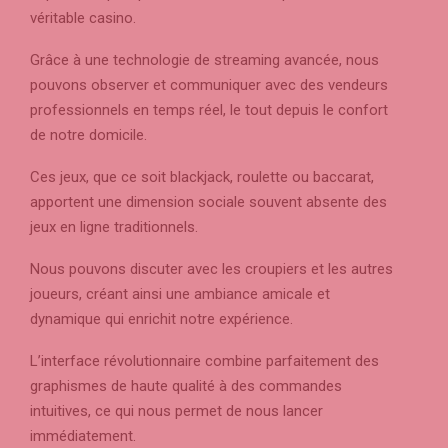
véritable casino.
Grâce à une technologie de streaming avancée, nous
pouvons observer et communiquer avec des vendeurs
professionnels en temps réel, le tout depuis le confort
de notre domicile.
Ces jeux, que ce soit blackjack, roulette ou baccarat,
apportent une dimension sociale souvent absente des
jeux en ligne traditionnels.
Nous pouvons discuter avec les croupiers et les autres
joueurs, créant ainsi une ambiance amicale et
dynamique qui enrichit notre expérience.
L’interface révolutionnaire combine parfaitement des
graphismes de haute qualité à des commandes
intuitives, ce qui nous permet de nous lancer
immédiatement.