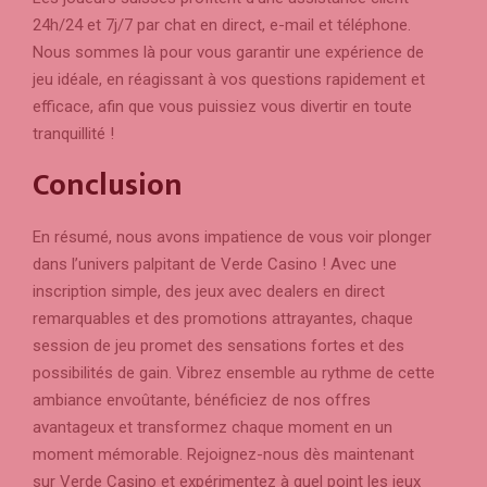
24h/24 et 7j/7 par chat en direct, e-mail et téléphone.
Nous sommes là pour vous garantir une expérience de
jeu idéale, en réagissant à vos questions rapidement et
efficace, afin que vous puissiez vous divertir en toute
tranquillité !
Conclusion
En résumé, nous avons impatience de vous voir plonger
dans l’univers palpitant de Verde Casino ! Avec une
inscription simple, des jeux avec dealers en direct
remarquables et des promotions attrayantes, chaque
session de jeu promet des sensations fortes et des
possibilités de gain. Vibrez ensemble au rythme de cette
ambiance envoûtante, bénéficiez de nos offres
avantageux et transformez chaque moment en un
moment mémorable. Rejoignez-nous dès maintenant
sur Verde Casino et expérimentez à quel point les jeux