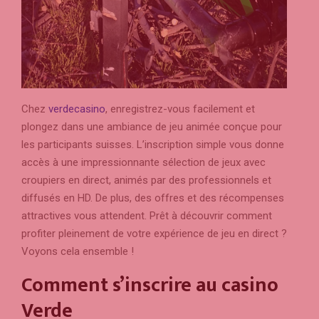
Chez
verdecasino
, enregistrez-vous facilement et
plongez dans une ambiance de jeu animée conçue pour
les participants suisses. L’inscription simple vous donne
accès à une impressionnante sélection de jeux avec
croupiers en direct, animés par des professionnels et
diffusés en HD. De plus, des offres et des récompenses
attractives vous attendent. Prêt à découvrir comment
profiter pleinement de votre expérience de jeu en direct ?
Voyons cela ensemble !
Comment s’inscrire au casino
Verde