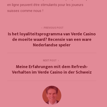
en ligne peuvent être stimulants pour les joueurs
suisses comme nous !
PREVIOUS POST
Is het loyaliteitsprogramma van Verde Casino
de moeite waard? Recensie van een ware
Nederlandse speler
NEXT POST
Meine Erfahrungen mit dem Refresh-
Verhalten im Verde Casino in der Schweiz