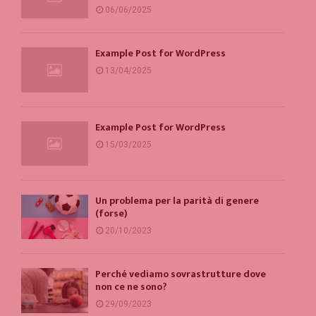
06/06/2025
Example Post for WordPress
13/04/2025
Example Post for WordPress
15/03/2025
Un problema per la parità di genere
(forse)
20/10/2023
Perché vediamo sovrastrutture dove
non ce ne sono?
29/09/2023