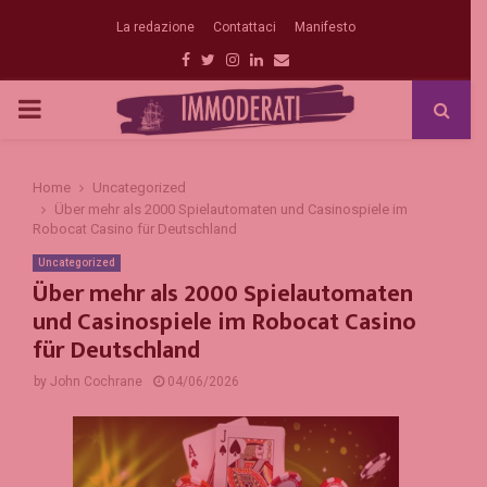
La redazione
Contattaci
Manifesto
Facebook
Twitter
Instagram
Linkedin
Email
PRIMARY
MENU
Home
Uncategorized
Über mehr als 2000 Spielautomaten und Casinospiele im
Robocat Casino für Deutschland
Uncategorized
Über mehr als 2000 Spielautomaten
und Casinospiele im Robocat Casino
für Deutschland
by
John Cochrane
04/06/2026