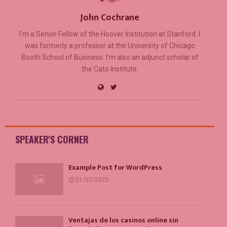
John Cochrane
I'm a Senior Fellow of the Hoover Institution at Stanford. I
was formerly a professor at the University of Chicago
Booth School of Business. I'm also an adjunct scholar of
the Cato Institute.
SPEAKER'S CORNER
Example Post for WordPress
01/07/2025
Ventajas de los casinos online sin