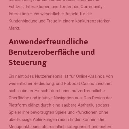
Echtzeit-Interaktionen und fördert die Community-
Interaktion – ein wesentlicher Aspekt für die
Kundenbindung und Treue in einem konkurrenzstarken
Markt.
Anwenderfreundliche
Benutzeroberfläche und
Steuerung
Ein nahtloses Nutzererlebnis ist für Online-Casinos von
wesentlicher Bedeutung, und Robocat Casino zeichnet
sich in dieser Hinsicht durch eine nutzerfreundliche
Oberfläche und intuitive Navigation aus. Das Design der
Plattform glänzt durch eine saubere Ästhetik, sodass
Spieler ihre bevorzugten Spiele und -funktionen ohne
überflüssige Ablenkungen rasch finden können. Die
Menüpunkte sind übersichtlich kategorisiert und bieten