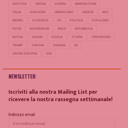
GIUSTIZIA
GRECIA
GUERRA
IMMIGRAZIONE
ITALIA
LEGA NORD
LIBERALISMO
LIBERTÀ
M5S
MERKEL
OCCIDENTE
PD
POLITICA
POPULISMO
PUTIN
REFERENDUM
RENZI
REPUBBLICA
RUSSIA
SALVINI
SCUOLA
STORIA
TERRORISMO
TRUMP
TURCHIA
UCRAINA
UE
UNIONE EUROPEA
USA
NEWSLETTER
Iscriviti alla nostra Mailing List per
ricevere la nostra rassegna settimanale!
Indirizzo email: