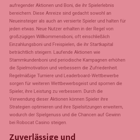
aufregender Aktionen und Boni, die ihr Spielerlebnis
bereichern. Diese Anreize sind gedacht sowohl an
Neueinsteiger als auch an versierte Spieler und halten für
jeden etwas. Neue Nutzer erhalten in der Regel von
großzügigen Willkommensboni, oft einschließlich
Einzahlungsboni und Freispielen, die ihr Startkapital
beträchtlich steigern. Laufende Aktionen wie
Stammkundenboni und periodische Kampagnen erhöhen
die Spielmotivation und verbessern die Zufriedenheit.
Regelmäßige Turniere und Leaderboard-Wettbewerbe
sorgen für weiteren Wettbewerbsgeist und spornen die
Spieler, ihre Leistung zu verbessern. Durch die
Verwendung dieser Aktionen können Spieler ihre
Strategien optimieren und ihre Spielsitzungen erweitern,
wodurch der Spielgenuss und die Chancen auf Gewinn
bei Robocat Casino steigen.
Zuverlässige und