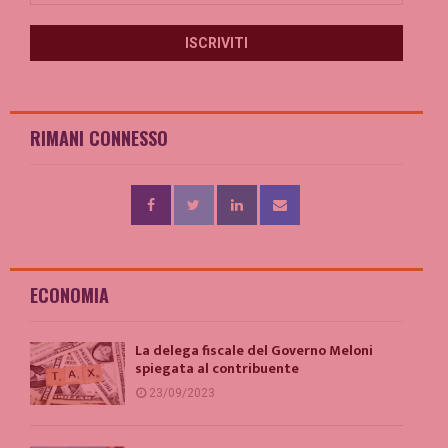
RIMANI CONNESSO
ECONOMIA
La delega fiscale del Governo Meloni
spiegata al contribuente
23/09/2023