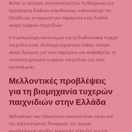
Αυτές οι αλλαγές αντικατοπτρίζουν τη δέσμευση για
προσέγγιση διεθνών επενδύσεων, καθιστώντας την
Ελλάδα ως ανταγωνιστικό παράγοντα στην διεθνή
αγορά τυχερών παιχνιδιών.
Η συμπερίληψη κανονισμών για τα διαδικτυακά τυχερά
παιχνίδια είναι ιδιαίτερα σημαντική, καθώς ανοίγει
νέους δρόμους για τους παρόχους και αναβαθμίζει τη
συνολική εμπειρία τυχερών παιχνιδιών για τους
καταναλωτές.
Μελλοντικές προβλέψεις
για τη βιομηχανία τυχερών
παιχνιδιών στην Ελλάδα
Δεδομένων των τελευταίων κανονιστικών νικών και
της εξελισσόμενης δυναμικής της αγοράς,
προβλέπουμε μεγάλες ευκαιρίες εξέλιξης για τον