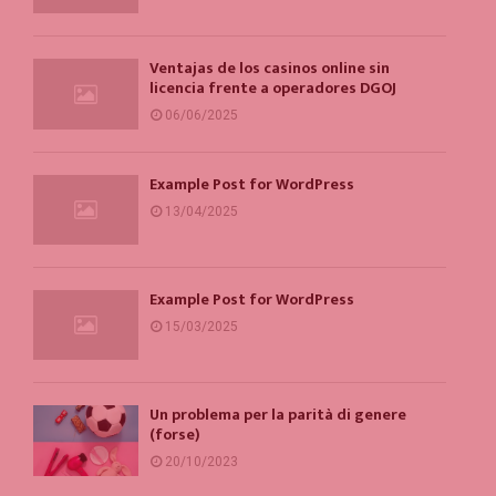
Ventajas de los casinos online sin
licencia frente a operadores DGOJ
06/06/2025
Example Post for WordPress
13/04/2025
Example Post for WordPress
15/03/2025
Un problema per la parità di genere
(forse)
20/10/2023