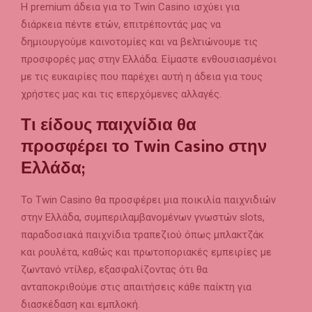
Η premium άδεια για το Twin Casino ισχύει για
διάρκεια πέντε ετών, επιτρέποντάς μας να
δημιουργούμε καινοτομίες και να βελτιώνουμε τις
προσφορές μας στην Ελλάδα. Είμαστε ενθουσιασμένοι
με τις ευκαιρίες που παρέχει αυτή η άδεια για τους
χρήστες μας και τις επερχόμενες αλλαγές.
Τι είδους παιχνίδια θα
προσφέρει το Twin Casino στην
Ελλάδα;
Το Twin Casino θα προσφέρει μια ποικιλία παιχνιδιών
στην Ελλάδα, συμπεριλαμβανομένων γνωστών slots,
παραδοσιακά παιχνίδια τραπεζιού όπως μπλακτζάκ
και ρουλέτα, καθώς και πρωτοποριακές εμπειρίες με
ζωντανό ντίλερ, εξασφαλίζοντας ότι θα
ανταποκριθούμε στις απαιτήσεις κάθε παίκτη για
διασκέδαση και εμπλοκή.