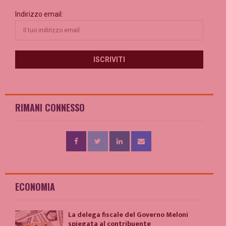
Indirizzo email:
RIMANI CONNESSO
ECONOMIA
La delega fiscale del Governo Meloni
spiegata al contribuente