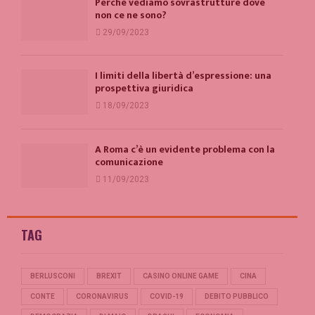
Perché vediamo sovrastrutture dove
non ce ne sono?
29/09/2023
I limiti della libertà d’espressione: una
prospettiva giuridica
18/09/2023
A Roma c’è un evidente problema con la
comunicazione
11/09/2023
TAG
BERLUSCONI
BREXIT
CASINO ONLINE GAME
CINA
CONTE
CORONAVIRUS
COVID-19
DEBITO PUBBLICO