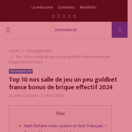
La redazione
Contattaci
Manifesto
Facebook
Twitter
Instagram
Linkedin
Email
PRIMARY
MENU
Home
Uncategorized
Top 10 nos salle de jeu un peu goldbet france bonus de
brique effectif 2024
Uncategorized
Top 10 nos salle de jeu un peu goldbet
france bonus de brique effectif 2024
by
John Cochrane
09/07/2026
Ravi
Hein Refaire mon casino un brin français –