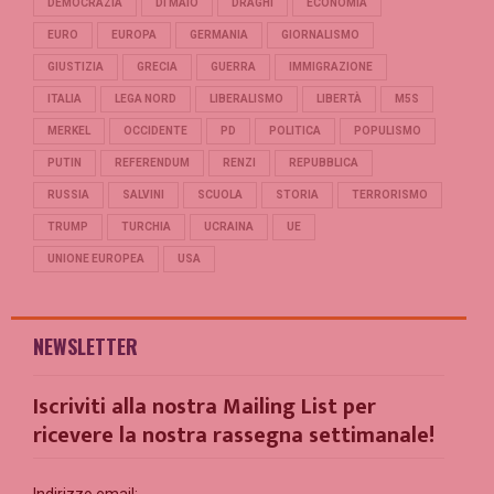
DEMOCRAZIA
DI MAIO
DRAGHI
ECONOMIA
EURO
EUROPA
GERMANIA
GIORNALISMO
GIUSTIZIA
GRECIA
GUERRA
IMMIGRAZIONE
ITALIA
LEGA NORD
LIBERALISMO
LIBERTÀ
M5S
MERKEL
OCCIDENTE
PD
POLITICA
POPULISMO
PUTIN
REFERENDUM
RENZI
REPUBBLICA
RUSSIA
SALVINI
SCUOLA
STORIA
TERRORISMO
TRUMP
TURCHIA
UCRAINA
UE
UNIONE EUROPEA
USA
NEWSLETTER
Iscriviti alla nostra Mailing List per
ricevere la nostra rassegna settimanale!