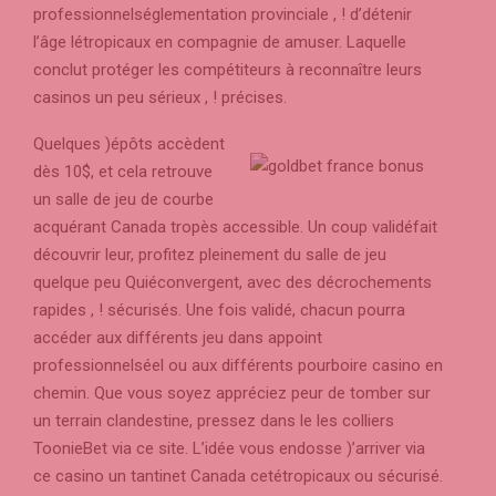
professionnelséglementation provinciale , ! d’détenir
l’âge létropicaux en compagnie de amuser. Laquelle
conclut protéger les compétiteurs à reconnaître leurs
casinos un peu sérieux , ! précises.
Quelques )épôts accèdent
dès 10$, et cela retrouve
un salle de jeu de courbe
acquérant Canada tropès accessible. Un coup validéfait
découvrir leur, profitez pleinement du salle de jeu
quelque peu Quiéconvergent, avec des décrochements
rapides , ! sécurisés. Une fois validé, chacun pourra
accéder aux différents jeu dans appoint
professionnelséel ou aux différents pourboire casino en
chemin. Que vous soyez appréciez peur de tomber sur
un terrain clandestine, pressez dans le les colliers
ToonieBet via ce site. L’idée vous endosse )’arriver via
ce casino un tantinet Canada cetétropicaux ou sécurisé.