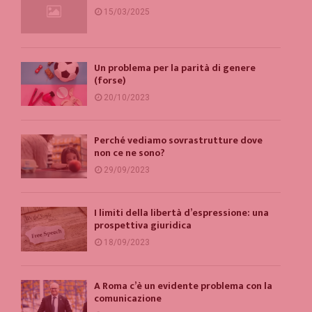
15/03/2025
Un problema per la parità di genere
(forse)
20/10/2023
Perché vediamo sovrastrutture dove
non ce ne sono?
29/09/2023
I limiti della libertà d’espressione: una
prospettiva giuridica
18/09/2023
A Roma c’è un evidente problema con la
comunicazione