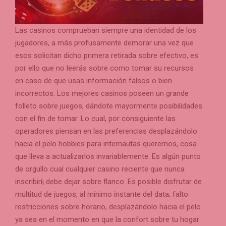
Las casinos comprueban siempre una identidad de los
jugadores, a más profusamente demorar una vez que
esos solicitan dicho primera retirada sobre efectivo, es
por ello que no leerás sobre como tomar su recursos
en caso de que usas información falsos o bien
incorrectos. Los mejores casinos poseen un grande
folleto sobre juegos, dándote mayormente posibilidades
con el fin de tomar. Lo cual, por consiguiente las
operadores piensan en las preferencias desplazándolo
hacia el pelo hobbies para internautas queremos, cosa
que lleva a actualizarlos invariablemente. Es algún punto
de orgullo cual cualquier casino reciente que nunca
inscribirí¡ debe dejar sobre flanco. Es posible disfrutar de
multitud de juegos, al mí­nimo instante del data; falto
restricciones sobre horario, desplazándolo hacia el pelo
ya sea en el momento en que la confort sobre tu hogar