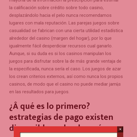
la calificación sobre crédito sobre todo casino,
desplazándolo hacia el pelo nunca recomendamos
lugares con mala reputación. Las parejas juegos sobre
casualidad se fabrican con una cierta utilidad estadística
alrededor del casino (margen del hogar), por lo que
igualmente fácil desperdiciar recursos cual ganarlo.
Aunque, si su duda es si los casinos manipulan los
juegos para disfrutar sobre la de más grande ventaja de
la especificada, nunca serí­a el caso. Los juegos de azar
los crean criterios externos, así­ como nunca los propios
casinos, de modo que el casino no puede mediar jamí¡s
en las resultados para juegos.
¿Â qué es lo primero?
estrategias de pago existen
disponibles sobre las más
×