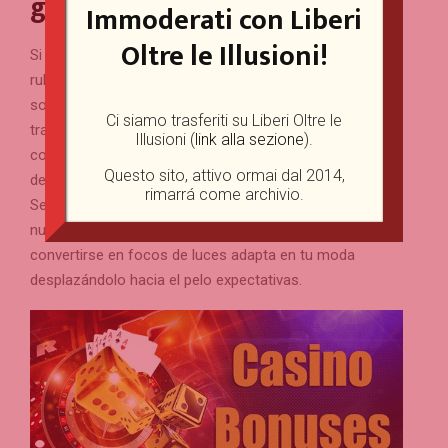
grandes casinos online?
Immoderati con Liberi
Oltre le Illusioni!
Si prefieres dejarlo todo an una fortuna, los slots, la
ruleta en el caso de que nos lo olvidemos nuestro keno
son posibilidades pinceladas de partidas rápidas y no ha
Ci siamo trasferiti su Liberi Oltre le
transpirado carente complicarnos. Designar nuestro
Illusioni (
link alla sezione
).
conveniente esparcimiento de casino depende de hacen
Questo sito, attivo ormai dal 2014,
de hobbies, vivencia y no ha transpirado resultados.
rimarrá come archivio.
Seguidamente, te damos las formas para encontrar
nuestro entretenimiento que conveniente llegan a
convertirse en focos de luces adapta en tu moda
desplazándolo hacia el pelo expectativas.