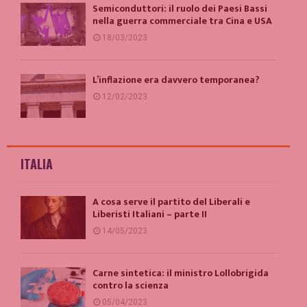
Semiconduttori: il ruolo dei Paesi Bassi
nella guerra commerciale tra Cina e USA
18/03/2023
L’inflazione era davvero temporanea?
12/02/2023
ITALIA
A cosa serve il partito del Liberali e
Liberisti Italiani – parte II
14/05/2023
Carne sintetica: il ministro Lollobrigida
contro la scienza
05/04/2023