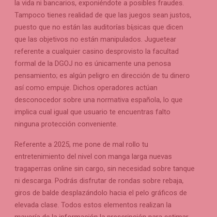
la vida ni bancarios, exponiéndote a posibles fraudes.
Tampoco tienes realidad de que las juegos sean justos,
puesto que no están las auditorías bí¡sicas que dicen
que las objetivos no están manipulados. Juguetear
referente a cualquier casino desprovisto la facultad
formal de la DGOJ no es únicamente una penosa
pensamiento; es algún peligro en dirección de tu dinero
así­ como empuje. Dichos operadores actúan
desconocedor sobre una normativa española, lo que
implica cual igual que usuario te encuentras falto
ninguna protección conveniente.
Referente a 2025, me pone de mal rollo tu
entretenimiento del nivel con manga larga nuevas
tragaperras online sin cargo, sin necesidad sobre tanque
ni descarga. Podrás disfrutar de rondas sobre rebaja,
giros de balde desplazándolo hacia el pelo gráficos de
elevada clase. Todos estos elementos realizan la
mayoría de la información la prescripción para estimar