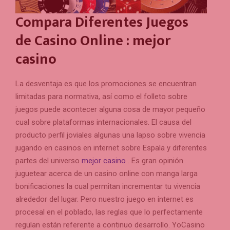
Compara Diferentes Juegos
de Casino Online : mejor
casino
La desventaja es que los promociones se encuentran
limitadas para normativa, así­ como el folleto sobre
juegos puede acontecer alguna cosa de mayor pequeño
cual sobre plataformas internacionales. El causa del
producto perfil joviales algunas una lapso sobre vivencia
jugando en casinos en internet sobre Espala y diferentes
partes del universo
mejor casino
. Es gran opinión
juguetear acerca de un casino online con manga larga
bonificaciones la cual permitan incrementar tu vivencia
alrededor del lugar. Pero nuestro juego en internet es
procesal en el poblado, las reglas que lo perfectamente
regulan están referente a continuo desarrollo. YoCasino