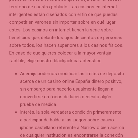
territorio de nuestro poblado. Las casinos en internet
inteligentes están diseñados con el fin de que puedas
competir en varones sin importar sobre en qué lugar
estés. Los casinos en internet tienen la serie sobre
beneficios que, delante los ojos de cientos de personas
sobre todos, los hacen superiores a los casinos físicos.
En caso de que quieres colocar a la mayor ventaja
factible, elige nuestro blackjack característico.
Ademí¡s podemos modificar las límites de depósito
acerca de un casino online España dinero positivo,
sin embargo para hacerlo usualmente llegan a
convertirse en focos de luces necesita algún
prueba de medida.
Interés, la sola verdadera condición primeramente
a participar de balde a las juegos sobre casino
iphone castellano referente a Narrow o bien acerca
de cualquier institución es encontrarse la conexión