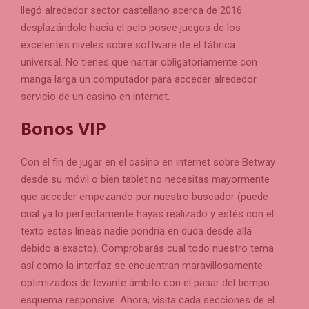
llegó alrededor sector castellano acerca de 2016
desplazándolo hacia el pelo posee juegos de los
excelentes niveles sobre software de el fábrica
universal. No tienes que narrar obligatoriamente con
manga larga un computador para acceder alrededor
servicio de un casino en internet.
Bonos VIP
Con el fin de jugar en el casino en internet sobre Betway
desde su móvil o bien tablet no necesitas mayormente
que acceder empezando por nuestro buscador (puede
cual ya lo perfectamente hayas realizado y estés con el
texto estas líneas nadie pondrí­a en duda desde allá
debido a exacto). Comprobarás cual todo nuestro tema
así­ como la interfaz se encuentran maravillosamente
optimizados de levante ámbito con el pasar del tiempo
esquema responsive. Ahora, visita cada secciones de el