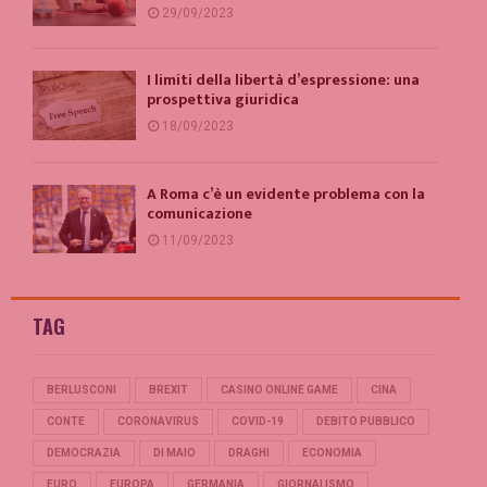
29/09/2023
I limiti della libertà d’espressione: una
prospettiva giuridica
18/09/2023
A Roma c’è un evidente problema con la
comunicazione
11/09/2023
TAG
BERLUSCONI
BREXIT
CASINO ONLINE GAME
CINA
CONTE
CORONAVIRUS
COVID-19
DEBITO PUBBLICO
DEMOCRAZIA
DI MAIO
DRAGHI
ECONOMIA
EURO
EUROPA
GERMANIA
GIORNALISMO