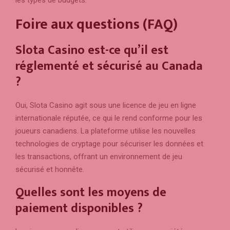
Foire aux questions (FAQ)
Slota Casino est-ce qu’il est
réglementé et sécurisé au Canada
?
Oui, Slota Casino agit sous une licence de jeu en ligne
internationale réputée, ce qui le rend conforme pour les
joueurs canadiens. La plateforme utilise les nouvelles
technologies de cryptage pour sécuriser les données et
les transactions, offrant un environnement de jeu
sécurisé et honnête.
Quelles sont les moyens de
paiement disponibles ?