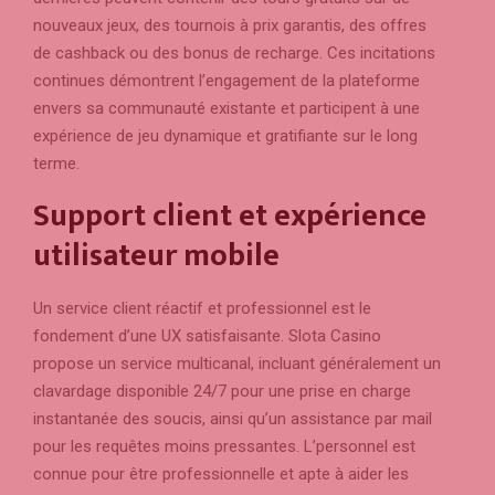
nouveaux jeux, des tournois à prix garantis, des offres
de cashback ou des bonus de recharge. Ces incitations
continues démontrent l’engagement de la plateforme
envers sa communauté existante et participent à une
expérience de jeu dynamique et gratifiante sur le long
terme.
Support client et expérience
utilisateur mobile
Un service client réactif et professionnel est le
fondement d’une UX satisfaisante. Slota Casino
propose un service multicanal, incluant généralement un
clavardage disponible 24/7 pour une prise en charge
instantanée des soucis, ainsi qu’un assistance par mail
pour les requêtes moins pressantes. L’personnel est
connue pour être professionnelle et apte à aider les