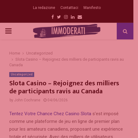
La redazione
Contattaci
Manifesto
Facebook
Twitter
Instagram
Linkedin
Email
PRIMARY
MENU
Home
Uncategorized
Slota Casino – Rejoignez des milliers de participants ravis au
Canada
Uncategorized
Slota Casino – Rejoignez des milliers
de participants ravis au Canada
by
John Cochrane
04/06/2026
Tentez Votre Chance Chez Casino Slota
s’est imposé
comme une plateforme de jeu en ligne de premier plan
pour les amateurs canadiens, proposant une expérience
totale et sécurisée. Avec des milliers de utilisateurs