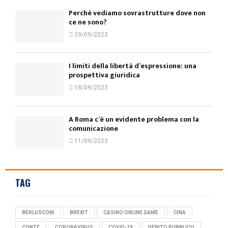
Perché vediamo sovrastrutture dove non
ce ne sono?
29/09/2023
I limiti della libertà d’espressione: una
prospettiva giuridica
18/09/2023
A Roma c’è un evidente problema con la
comunicazione
11/09/2023
TAG
BERLUSCONI
BREXIT
CASINO ONLINE GAME
CINA
CONTE
CORONAVIRUS
COVID-19
DEBITO PUBBLICO