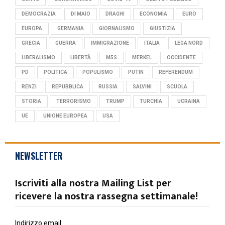
DEMOCRAZIA
DI MAIO
DRAGHI
ECONOMIA
EURO
EUROPA
GERMANIA
GIORNALISMO
GIUSTIZIA
GRECIA
GUERRA
IMMIGRAZIONE
ITALIA
LEGA NORD
LIBERALISMO
LIBERTÀ
M5S
MERKEL
OCCIDENTE
PD
POLITICA
POPULISMO
PUTIN
REFERENDUM
RENZI
REPUBBLICA
RUSSIA
SALVINI
SCUOLA
STORIA
TERRORISMO
TRUMP
TURCHIA
UCRAINA
UE
UNIONE EUROPEA
USA
NEWSLETTER
Iscriviti alla nostra Mailing List per
ricevere la nostra rassegna settimanale!
Indirizzo email: