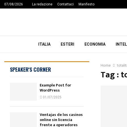
07/08/2026
La redazione
Contattaci
Manifesto
ITALIA
ESTERI
ECONOMIA
INTEL
Home
totali
SPEAKER'S CORNER
Tag : t
Example Post for
WordPress
01/07/2025
Ventajas de los casinos
online sin licencia
frente a operadores