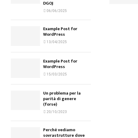
DGOJ
06/06/2025
Example Post for
WordPress
13/04/2025
Example Post for
WordPress
15/03/2025
Un problema per la
parità di genere
(forse)
20/10/2023
Perché vediamo
sovrastrutture dove