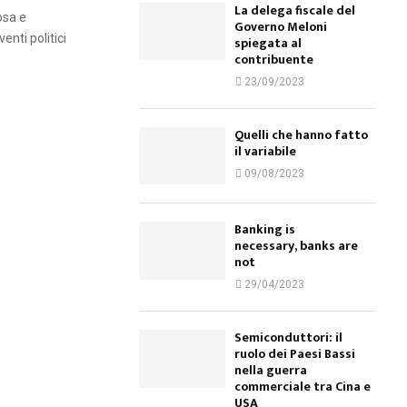
La delega fiscale del
osa e
Governo Meloni
enti politici
spiegata al
contribuente
23/09/2023
Quelli che hanno fatto
il variabile
09/08/2023
Banking is
necessary, banks are
not
29/04/2023
Semiconduttori: il
ruolo dei Paesi Bassi
nella guerra
commerciale tra Cina e
USA