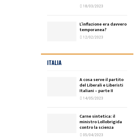
18/03/2023
L’inflazione era davvero
temporanea?
12/02/2023
ITALIA
A cosa serve il partito
del Liberali e Liberisti
Italiani – parte II
14/05/2023
Carne sintetica: il
ministro Lollobrigida
contro la scienza
05/04/2023