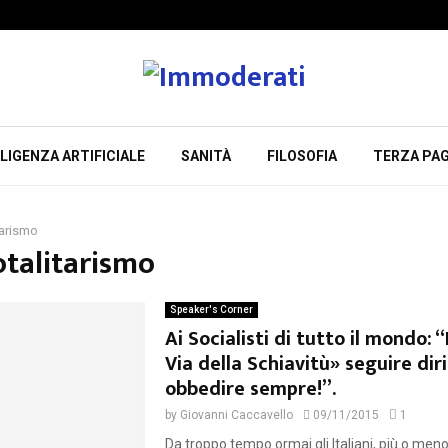
LIGENZA ARTIFICIALE
SANITÀ
FILOSOFIA
TERZA PAG
tarismo
otalitarismo
Speaker's Corner
Ai Socialisti di tutto il mondo: 
Via della Schiavitù» seguire dir
obbedire sempre!”.
by
Giovanni Caccavello
09/11/2015
1
Da troppo tempo ormai gli Italiani, più o men