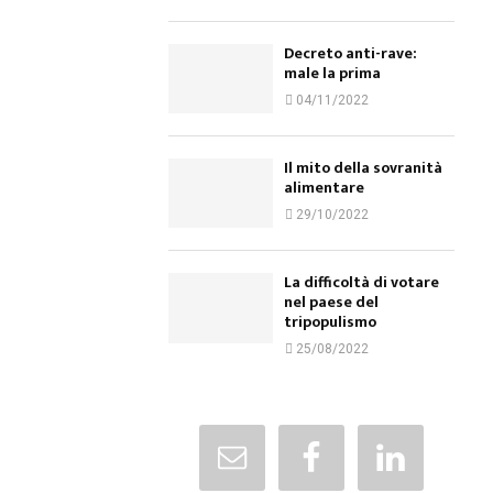
Decreto anti-rave:
male la prima
04/11/2022
Il mito della sovranità
alimentare
29/10/2022
La difficoltà di votare
nel paese del
tripopulismo
25/08/2022