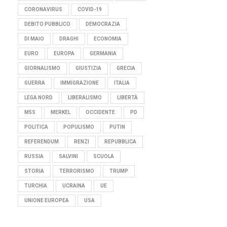
CORONAVIRUS
COVID-19
DEBITO PUBBLICO
DEMOCRAZIA
DI MAIO
DRAGHI
ECONOMIA
EURO
EUROPA
GERMANIA
GIORNALISMO
GIUSTIZIA
GRECIA
GUERRA
IMMIGRAZIONE
ITALIA
LEGA NORD
LIBERALISMO
LIBERTÀ
M5S
MERKEL
OCCIDENTE
PD
POLITICA
POPULISMO
PUTIN
REFERENDUM
RENZI
REPUBBLICA
RUSSIA
SALVINI
SCUOLA
STORIA
TERRORISMO
TRUMP
TURCHIA
UCRAINA
UE
UNIONE EUROPEA
USA