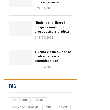
non ce ne sono?
29/09/2023
I limiti della libertà
d’espressione: una
prospettiva giuridica
18/09/2023
A Roma c’è un evidente
problema con la
comunicazione
11/09/2023
TAG
BERLUSCONI
BREXIT
CASINO ONLINE GAME
CINA
CONTE