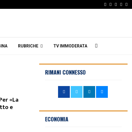
Facebook
Twitter
Instagr
Linke
Em
INA
RUBRICHE
TV IMMODERATA
RIMANI CONNESSO
“Per «La
itto e
ECONOMIA
o