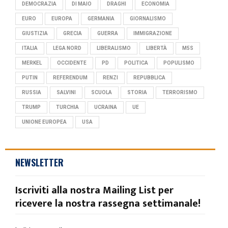
DEMOCRAZIA
DI MAIO
DRAGHI
ECONOMIA
EURO
EUROPA
GERMANIA
GIORNALISMO
GIUSTIZIA
GRECIA
GUERRA
IMMIGRAZIONE
ITALIA
LEGA NORD
LIBERALISMO
LIBERTÀ
M5S
MERKEL
OCCIDENTE
PD
POLITICA
POPULISMO
PUTIN
REFERENDUM
RENZI
REPUBBLICA
RUSSIA
SALVINI
SCUOLA
STORIA
TERRORISMO
TRUMP
TURCHIA
UCRAINA
UE
UNIONE EUROPEA
USA
NEWSLETTER
Iscriviti alla nostra Mailing List per
ricevere la nostra rassegna settimanale!