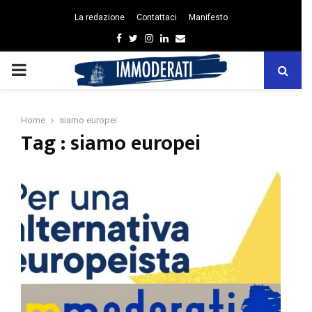
La redazione
Contattaci
Manifesto
Facebook
Twitter
Instagram
Linkedin
Email
PRIMARY
MENU
Home
siamo europei
Tag : siamo europei