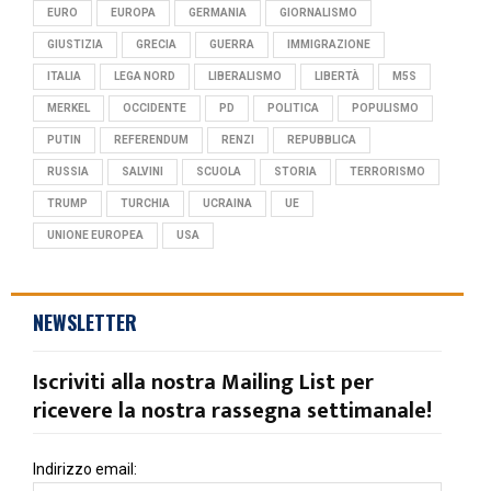
EURO
EUROPA
GERMANIA
GIORNALISMO
GIUSTIZIA
GRECIA
GUERRA
IMMIGRAZIONE
ITALIA
LEGA NORD
LIBERALISMO
LIBERTÀ
M5S
MERKEL
OCCIDENTE
PD
POLITICA
POPULISMO
PUTIN
REFERENDUM
RENZI
REPUBBLICA
RUSSIA
SALVINI
SCUOLA
STORIA
TERRORISMO
TRUMP
TURCHIA
UCRAINA
UE
UNIONE EUROPEA
USA
NEWSLETTER
Iscriviti alla nostra Mailing List per
ricevere la nostra rassegna settimanale!
Indirizzo email: