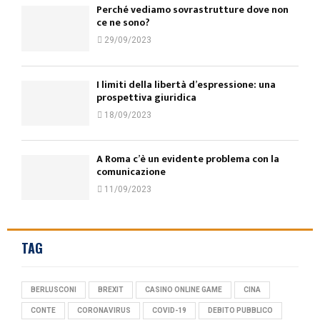
Perché vediamo sovrastrutture dove non
ce ne sono?
29/09/2023
I limiti della libertà d’espressione: una
prospettiva giuridica
18/09/2023
A Roma c’è un evidente problema con la
comunicazione
11/09/2023
TAG
BERLUSCONI
BREXIT
CASINO ONLINE GAME
CINA
CONTE
CORONAVIRUS
COVID-19
DEBITO PUBBLICO