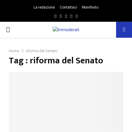
La redazione
Contattaci
Manifesto
Facebook
Twitter
Instagram
Linkedin
Email
PRIMARY
MENU
Home
riforma del Senato
Tag : riforma del Senato