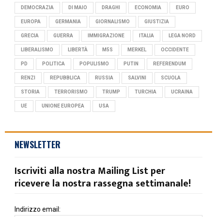
DEMOCRAZIA
DI MAIO
DRAGHI
ECONOMIA
EURO
EUROPA
GERMANIA
GIORNALISMO
GIUSTIZIA
GRECIA
GUERRA
IMMIGRAZIONE
ITALIA
LEGA NORD
LIBERALISMO
LIBERTÀ
M5S
MERKEL
OCCIDENTE
PD
POLITICA
POPULISMO
PUTIN
REFERENDUM
RENZI
REPUBBLICA
RUSSIA
SALVINI
SCUOLA
STORIA
TERRORISMO
TRUMP
TURCHIA
UCRAINA
UE
UNIONE EUROPEA
USA
NEWSLETTER
Iscriviti alla nostra Mailing List per
ricevere la nostra rassegna settimanale!
Indirizzo email: